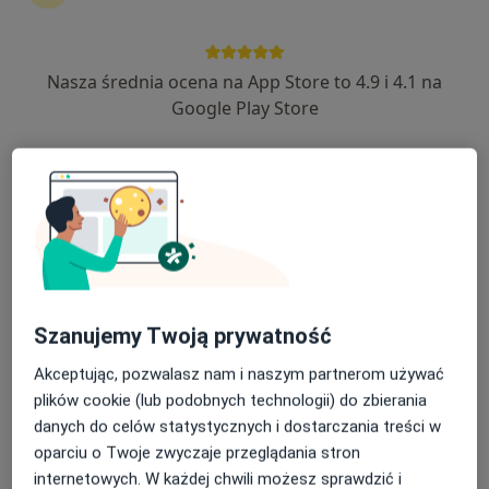
Nasza średnia ocena na App Store to 4.9 i 4.1 na
Agnieszka Kuświk-Bartczak
Google Play Store
Dermatolog, Lekarz wykonujący zabiegi medycyny
·
Więcej
estetycznej, Wenerolog
459 opinii
Adres
Online
Polna 102, Kalisz
•
Mapa
Prywatna Praktyka Lekarska ul. Polna 102
Konsultacja dermatologiczna
300 zł
Szanujemy Twoją prywatność
Specjalista nie oferuje umawiania online pod tym adresem.
Akceptując, pozwalasz nam i naszym partnerom używać
plików cookie (lub podobnych technologii) do zbierania
Poproś o wizytę
danych do celów statystycznych i dostarczania treści w
oparciu o Twoje zwyczaje przeglądania stron
internetowych. W każdej chwili możesz sprawdzić i