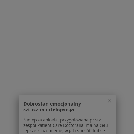
O nas
Praca
Rekrutujemy!
Partnerzy
Centrum prasowe
Kontakt
Dla pacjentów
Lekarze
Placówki medyczne
Pytania i odpowiedzi
Usługi i zabiegi
Choroby
Pomoc
Aplikacje mobilne
Dobrostan emocjonalny i
Blog dla pacjentów
sztuczna inteligencja
Dla profesjonalistów
Niniejsza ankieta, przygotowana przez
zespół Patient Care Doctoralia, ma na celu
Cennik
lepsze zrozumienie, w jaki sposób ludzie