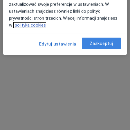
zaktualizować swoje preferencje w ustawieniach. W
ustawieniach znajdziesz również linki do polityk
prywatności stron trzecich. Więcej informacji znajdziesz
w
polityka cookies
Zaakceptuj
Edytuj ustawienia
KIDS CLINIC - Centrum Zdrowia Dziecka
·
Więcej
Chirurgia dziecięca, Dietetyka, Kardiologia dziecięca
108 opinii
Asnyka 25, Kalisz
•
Mapa
Konsultacja fizjoterapeutyczna
130 zł
Pokaż więcej usług
dr n. med. Sylwia
dr n. med. Dariusz
Frątczak-Żarnecka
Olejniczak
ginekolog
chirurg