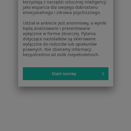
Dla lekarzy
korzystają z narzędzi sztucznej inteligencji
jako wsparcia dla swojego dobrostanu
Dla placówek medycznych
emocjonalnego i zdrowia psychicznego.
Noa Notes
nowość
Baza wiedzy
Udział w ankiecie jest anonimowy, a wyniki
będą analizowane i prezentowane
Centrum Pomocy dla Specjalisty
wyłącznie w formie zbiorczej. Pytania
dotyczące nastolatków są skierowane
Kontakt
wyłącznie do rodziców lub opiekunów
ZnanyLekarz - Strona główna
prawnych. Nie zbieramy informacji
bezpośrednio od osób niepełnoletnich.
ZnanyLekarz Sp. z o.o.
ul. Kolejowa 5/7
01-217 Warszawa, Polska
Start survey
NIP: ⁠7010224868
KRS: ⁠0000347997
REGON: ⁠142276657
Sąd Rejonowy dla m.st. Warszawy w Warszawie XII
Wydział Gospodarczy KRS
Facebook
otwiera się w nowej karcie