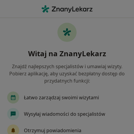
Me
Alergia Na Leki • Kalisz, wielkopolskie
Filtry
• 1
Mapa
Alergia na leki specjaliści w Kaliszu
Witaj na ZnanyLekarz
Jak działają wyniki wyszukiwania
Znajdź najlepszych specjalistów i umawiaj wizyty.
Pobierz aplikację, aby uzyskać bezpłatny dostęp do
Jakiego specjalisty szukasz?
przydatnych funkcji:
Alergolog
Dermatolog
Ginekolog
Int
Łatwo zarządzaj swoimi wizytami
Wysyłaj wiadomości do specjalistów
Otrzymuj powiadomienia