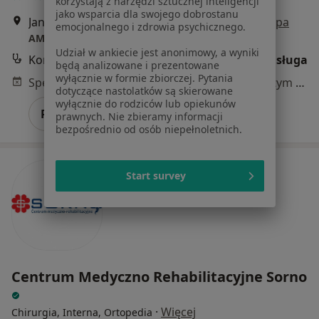
korzystają z narzędzi sztucznej inteligencji
jako wsparcia dla swojego dobrostanu
Jana Kilińskiego 11, Grodzisk Mazowiecki
•
Mapa
emocjonalnego i zdrowia psychicznego.
AMEDS Centrum Medyczne
Udział w ankiecie jest anonimowy, a wyniki
Konsultacja chirurgiczna
Darmowa usługa
będą analizowane i prezentowane
wyłącznie w formie zbiorczej. Pytania
Specjalista nie oferuje umawiania online pod tym adresem.
dotyczące nastolatków są skierowane
wyłącznie do rodziców lub opiekunów
Poproś o wizytę
prawnych. Nie zbieramy informacji
bezpośrednio od osób niepełnoletnich.
Start survey
Centrum Medyczno Rehabilitacyjne Sorno
·
Więcej
Chirurgia, Interna, Ortopedia