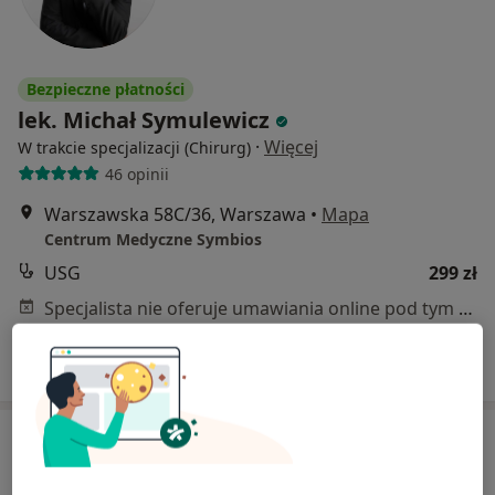
Bezpieczne płatności
lek. Michał Symulewicz
·
Więcej
W trakcie specjalizacji (Chirurg)
46 opinii
Warszawska 58C/36, Warszawa
•
Mapa
Centrum Medyczne Symbios
USG
299 zł
Specjalista nie oferuje umawiania online pod tym adresem.
Poproś o wizytę