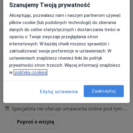
Szanujemy Twoją prywatność
Akceptując, pozwalasz nam i naszym partnerom używać
plików cookie (lub podobnych technologii) do zbierania
danych do celów statystycznych i dostarczania treści w
Bezpieczne płatności
oparciu o Twoje zwyczaje przeglądania stron
dr n. med. Piotr Marczyński
internetowych. W każdej chwili możesz sprawdzić i
·
Więcej
Chirurg, Urolog
zaktualizować swoje preferencje w ustawieniach. W
157 opinii
ustawieniach znajdziesz również linki do polityk
Adres
Online
prywatności stron trzecich. Więcej informacji znajdziesz
w
polityka cookies
Piwoniowa 8, Opypy
•
Mapa
Gabinet Lekarski Piotr Marczyński
Zaakceptuj
Edytuj ustawienia
Kwalifikacja do leczenia onkologicznego
od 700 zł
Specjalista nie oferuje umawiania online pod tym adresem.
Poproś o wizytę