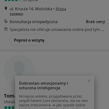
ul. Krucza 14, Mościska
•
Mapa
SIORNO
Konsultacja ortopedyczna
Brak ceny
Specjalista nie oferuje umawiania online pod tym adresem.
Poproś o wizytę
Dobrostan emocjonalny i
sztuczna inteligencja
Tomasz Bogdan Okniński
Niniejsza ankieta, przygotowana przez
zespół Patient Care Doctoralia, ma na celu
Chirurg
lepsze zrozumienie, w jaki sposób ludzie
13 opinii