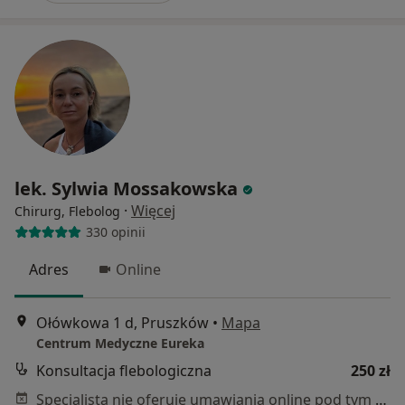
lek. Sylwia Mossakowska
·
Więcej
Chirurg, Flebolog
330 opinii
Adres
Online
Ołówkowa 1 d, Pruszków
•
Mapa
Centrum Medyczne Eureka
Konsultacja flebologiczna
250 zł
Specjalista nie oferuje umawiania online pod tym adresem.