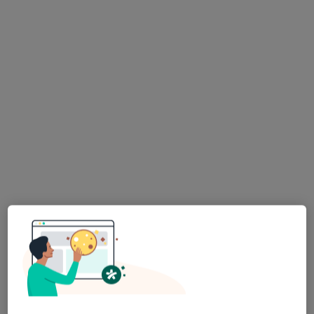
Specjalista nie oferuje umawiania online pod tym adresem.
Poproś o wizytę
lek. Grzegorz A. Witkowski
·
Więcej
Chirurg, Ultrasonografista
33 opinie
Adres 1
Adres 2
Puławska 326, Warszawa
•
Mapa