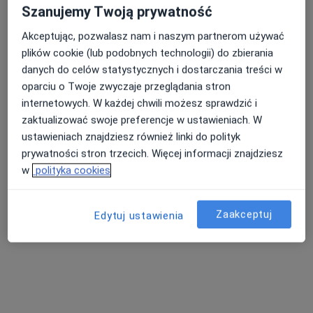
Centrum Medyczne enel-med - Oddział Puławska
Szanujemy Twoją prywatność
USG piersi
319 zł
Akceptując, pozwalasz nam i naszym partnerom używać
Specjalista nie oferuje umawiania online pod tym adresem.
plików cookie (lub podobnych technologii) do zbierania
danych do celów statystycznych i dostarczania treści w
Poproś o wizytę
oparciu o Twoje zwyczaje przeglądania stron
internetowych. W każdej chwili możesz sprawdzić i
zaktualizować swoje preferencje w ustawieniach. W
ustawieniach znajdziesz również linki do polityk
prywatności stron trzecich. Więcej informacji znajdziesz
w
polityka cookies
Zaakceptuj
Edytuj ustawienia
dr n. med. Robert Proczka
Chirurg, Chirurg naczyniowy
34 opinie
Topolowa 16, Józefów (powiat otwocki)
•
Mapa