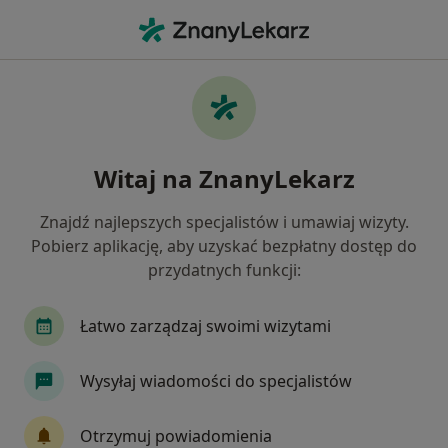
Me
Chirurg • Grójec, mazowieckie
Filtry
Ubezpieczenie
Mapa
Polecani chirurdzy w Grójcu
Witaj na ZnanyLekarz
Jak działają wyniki wyszukiwania
Znajdź najlepszych specjalistów i umawiaj wizyty.
Pobierz aplikację, aby uzyskać bezpłatny dostęp do
Wybierz swoje ubezpieczenie
przydatnych funkcji:
Łatwo zarządzaj swoimi wizytami
Wysyłaj wiadomości do specjalistów
Otrzymuj powiadomienia