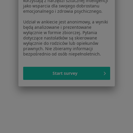
korzystają z narzędzi sztucznej inteligencji
Gabinet Lekarski
jako wsparcia dla swojego dobrostanu
emocjonalnego i zdrowia psychicznego.
Specjalista nie oferuje umawiania online pod tym adresem.
Udział w ankiecie jest anonimowy, a wyniki
Poproś o wizytę
będą analizowane i prezentowane
wyłącznie w formie zbiorczej. Pytania
dotyczące nastolatków są skierowane
wyłącznie do rodziców lub opiekunów
prawnych. Nie zbieramy informacji
bezpośrednio od osób niepełnoletnich.
Start survey
lek. Agnieszka Siwek
Chirurg, Chirurg onkologiczny
9 opinii
Kopernika 8A, Grójec
•
Mapa
Medycyna Analizy. Przychodnia specjalistyczna