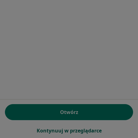
Paweł Radwański
Chirurg
ks. Piotra Skargi 10, Grójec
•
Mapa
Gabinet lekarski
Specjalista nie oferuje umawiania online pod tym adresem.
Poproś o wizytę
Otwórz
Kontynuuj w przeglądarce