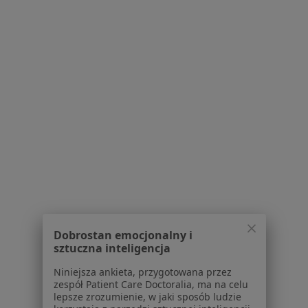
Ul. Polskiej Organizacji Wojskowej 9, Grójec
•
Mapa
Gabinet lekarski
Specjalista nie oferuje umawiania online pod tym adresem.
Poproś o wizytę
Dobrostan emocjonalny i
lek. Józef Ambroziak
sztuczna inteligencja
Chirurg
Niniejsza ankieta, przygotowana przez
2 opinie
zespół Patient Care Doctoralia, ma na celu
lepsze zrozumienie, w jaki sposób ludzie
Piłsudskiego 74, Grójec
•
Mapa