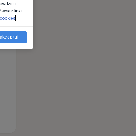
awdzić i
wnież linki
 cookies
akceptuj
Śr,
Czw,
Pt,
12 Sie
13 Sie
14 Sie