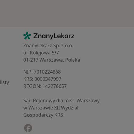
Kontakt
ZnanyLekarz - Strona główna
ZnanyLekarz Sp. z o.o.
ul. Kolejowa 5/7
01-217 Warszawa, Polska
NIP: ⁠7010224868
KRS: ⁠0000347997
isty
REGON: ⁠142276657
Sąd Rejonowy dla m.st. Warszawy
w Warszawie XII Wydział
Gospodarczy KRS
Facebook
otwiera się w nowej karcie