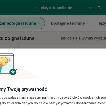
acja, badanie lub nazwisko
miasto lub dzielnica
zenie:
Signal Iduna
Dostępne terminy
Jęz
u z Signal Iduna
Jak działają wyniki wysz
Dziś
Jutro
Pon,
Wt,
8 Sie
9 Sie
10 Sie
11 Sie
ergologia
Umawianie online nie jest dostępne
Pokaż profil
my Twoją prywatność
300 zł
, pozwalasz nam i naszym partnerom używać plików cookie (lub p
) do zbierania danych do celów statystycznych i dostarczania treśc