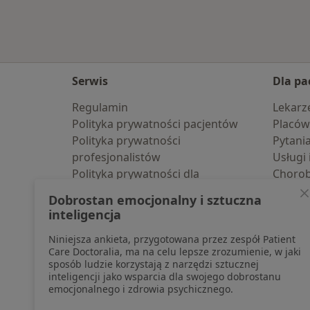
Serwis
Dla pa
Regulamin
Lekarz
Polityka prywatności pacjentów
Placów
Polityka prywatności
Pytani
profesjonalistów
Usługi 
Polityka prywatności dla
Choro
profesjonalistów, których dane
Pomoc
Dobrostan emocjonalny i sztuczna
pozyskaliśmy samodzielnie
Aplika
inteligencja
Polityka cookies
Blog d
Niniejsza ankieta, przygotowana przez zespół Patient
Jak działają wyniki wyszukiwania
Care Doctoralia, ma na celu lepsze zrozumienie, w jaki
Dostępność
sposób ludzie korzystają z narzędzi sztucznej
O nas
inteligencji jako wsparcia dla swojego dobrostanu
emocjonalnego i zdrowia psychicznego.
Praca
Rekrutujemy!
Partnerzy