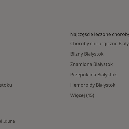
Najczęście leczone chorob
Choroby chirurgiczne Biał
Blizny Białystok
Znamiona Białystok
Przepuklina Białystok
mstoku
Hemoroidy Białystok
Więcej (15)
mach Signal Iduna
Więcej w kategorii: 
al Iduna
asto