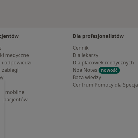
cjentów
Dla profesjonalistów
e
Cennik
ki medyczne
Dla lekarzy
a i odpowiedzi
Dla placówek medycznych
i zabiegi
Noa Notes
nowość
by
Baza wiedzy
Centrum Pomocy dla Specjal
cje mobilne
la pacjentów