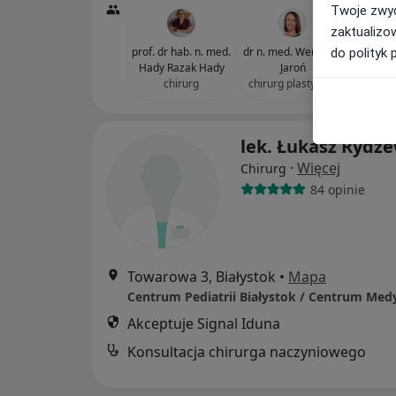
Twoje zwyc
zaktualizo
prof. dr hab. n. med.
dr n. med. Weronika
dr n.
do polityk 
Hady Razak Hady
Jaroń
Diem
chirurg
chirurg plastyczny
c
lek. Łukasz Rydz
·
Więcej
Chirurg
84 opinie
Towarowa 3, Białystok
•
Mapa
Akceptuje Signal Iduna
Konsultacja chirurga naczyniowego