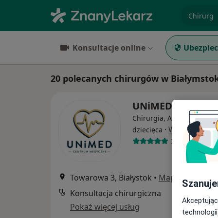
specjaliz
Konsultacje online
Ubezpiec
20 polecanych chirurgów w Białymstok
UNiMED
Chirurgia, Alergologia, Al
·
Więcej
dziecięca
3375 opinii
Towarowa 3, Białystok
•
Mapa
Szanuje
Konsultacja chirurgiczna
Akceptując
Pokaż więcej usług
technologii