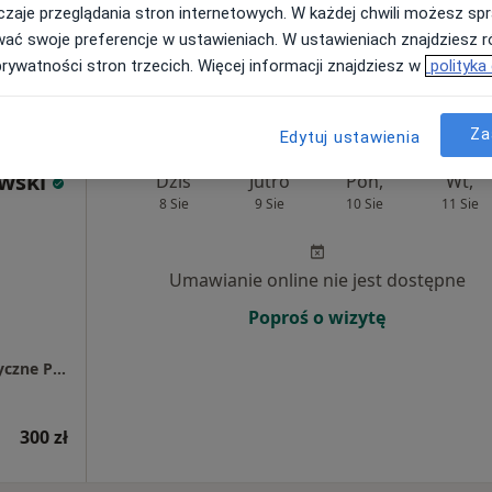
zaje przeglądania stron internetowych. W każdej chwili możesz spr
wać swoje preferencje w ustawieniach. W ustawieniach znajdziesz ró
 med. Inna
prywatności stron trzecich. Więcej informacji znajdziesz w
polityka
ieszczyk
hirurg
Za
Edytuj ustawienia
ewski
Dziś
Jutro
Pon,
Wt,
8 Sie
9 Sie
10 Sie
11 Sie
Umawianie online nie jest dostępne
Poproś o wizytę
Centrum Pediatrii Białystok / Centrum Medyczne Pułaskiego
300 zł