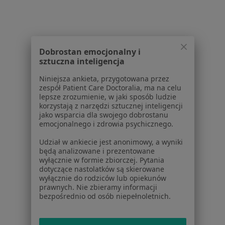
Dla profesjonalistów
Cennik
Dla lekarzy
Dobrostan emocjonalny i
Dla placówek medycznych
sztuczna inteligencja
Noa Notes
nowość
Baza wiedzy
Niniejsza ankieta, przygotowana przez
zespół Patient Care Doctoralia, ma na celu
Centrum Pomocy dla Specjalisty
lepsze zrozumienie, w jaki sposób ludzie
korzystają z narzędzi sztucznej inteligencji
Kontakt
jako wsparcia dla swojego dobrostanu
ZnanyLekarz - Strona główna
emocjonalnego i zdrowia psychicznego.
ZnanyLekarz Sp. z o.o.
Udział w ankiecie jest anonimowy, a wyniki
ul. Kolejowa 5/7
będą analizowane i prezentowane
01-217 Warszawa, Polska
wyłącznie w formie zbiorczej. Pytania
dotyczące nastolatków są skierowane
wyłącznie do rodziców lub opiekunów
NIP: ⁠7010224868
prawnych. Nie zbieramy informacji
KRS: ⁠0000347997
bezpośrednio od osób niepełnoletnich.
REGON: ⁠142276657