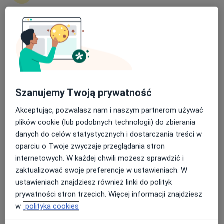
3375 opinii
Towarowa 3, Białystok
•
Mapa
Nasza średnia ocena na App Store to 4.9 i 4.1 na
Konsultacja chirurgiczna
300 zł
Google Play Store
Pokaż więcej usług
Szanujemy Twoją prywatność
prof. dr hab. n. med.
dr n. med. Weronika
dr n. med. Inna
Hady Razak Hady
Jaroń
Diemieszczyk
Akceptując, pozwalasz nam i naszym partnerom używać
chirurg
chirurg plastyczny
chirurg
plików cookie (lub podobnych technologii) do zbierania
danych do celów statystycznych i dostarczania treści w
Brak dostępnych specjalistów z wolnymi terminami w tym centrum medycznym.
oparciu o Twoje zwyczaje przeglądania stron
internetowych. W każdej chwili możesz sprawdzić i
Pokaż profil
zaktualizować swoje preferencje w ustawieniach. W
ustawieniach znajdziesz również linki do polityk
prywatności stron trzecich. Więcej informacji znajdziesz
w
polityka cookies