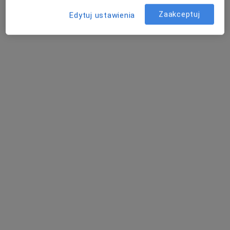
Zaakceptuj
Edytuj ustawienia
lek. Łukasz Rydzewski
·
Więcej
Chirurg
84 opinie
Towarowa 3, Białystok
•
Mapa
Centrum Pediatrii Białystok / Centrum Medyczne Pułaskiego
Akceptuje Compensa
Konsultacja chirurga naczyniowego
300 zł
Specjalista nie oferuje umawiania online pod tym adresem.
Poproś o wizytę
Powiązane wyszukiwania