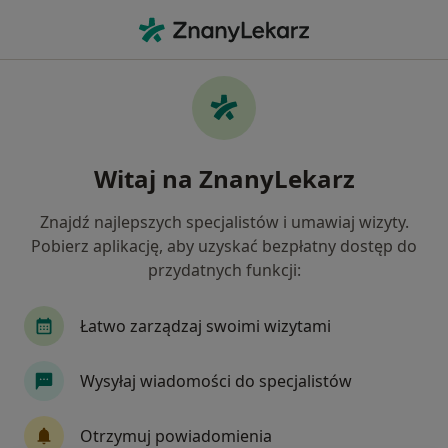
Me
Chirurg • Białystok, podlaskie
Filtry
Ubezpieczenie:
Compensa
20 polecanych chirurgów w Białymstoku z
Witaj na ZnanyLekarz
Compensa
Jak działają wyniki wyszukiwania
Znajdź najlepszych specjalistów i umawiaj wizyty.
Pobierz aplikację, aby uzyskać bezpłatny dostęp do
przydatnych funkcji:
Łatwo zarządzaj swoimi wizytami
Wysyłaj wiadomości do specjalistów
UNiMED
Otrzymuj powiadomienia
·
Więcej
Chirurgia, Alergologia, Alergologia dziecięca