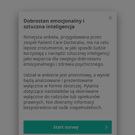
Stefana Żeromskiego 1B/lok. u2, Białystok
•
Mapa
Konsultacja dermatologiczna
250 zł
Dobrostan emocjonalny i
Pokaż więcej usług
sztuczna inteligencja
Niniejsza ankieta, przygotowana przez
zespół Patient Care Doctoralia, ma na celu
dr n. med. Nella
lek. Mateusz Zarzecki
lek. Adriana
lepsze zrozumienie, w jaki sposób ludzie
Żywalewska-Lewko
okulista
Grochowska
korzystają z narzędzi sztucznej inteligencji
okulista
dermatolog
jako wsparcia dla swojego dobrostanu
emocjonalnego i zdrowia psychicznego.
Brak dostępnych specjalistów z wolnymi terminami w tym centrum medycznym.
Udział w ankiecie jest anonimowy, a wyniki
będą analizowane i prezentowane
Pokaż profil
wyłącznie w formie zbiorczej. Pytania
dotyczące nastolatków są skierowane
wyłącznie do rodziców lub opiekunów
prawnych. Nie zbieramy informacji
1
2
bezpośrednio od osób niepełnoletnich.
Powiązane wyszukiwania
Start survey
Schorzenia w Białymstoku