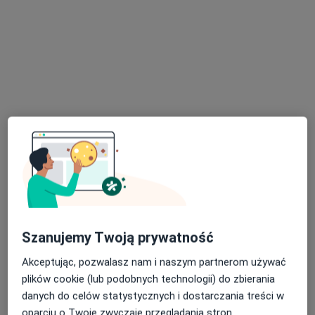
Poproś o wizytę
lek. Piotr Gołaszewski
·
Więcej
Chirurg, Proktolog
168 opinii
Szanujemy Twoją prywatność
Adres 1
Adres 2
Online
Akceptując, pozwalasz nam i naszym partnerom używać
plików cookie (lub podobnych technologii) do zbierania
Kardynała Stefana Wyszyńskiego 10 lok. U8, Białystok
•
Mapa
danych do celów statystycznych i dostarczania treści w
Lekarze24 / Laryngologia24
oparciu o Twoje zwyczaje przeglądania stron