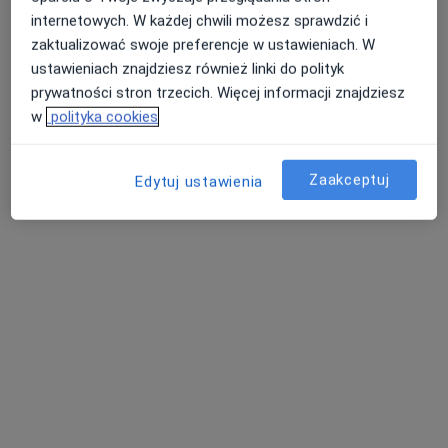
Konsultacja chirurgiczna
250 zł
internetowych. W każdej chwili możesz sprawdzić i
zaktualizować swoje preferencje w ustawieniach. W
Specjalista nie oferuje umawiania online pod tym adresem.
ustawieniach znajdziesz również linki do polityk
prywatności stron trzecich. Więcej informacji znajdziesz
Poproś o wizytę
w
polityka cookies
Zaakceptuj
Edytuj ustawienia
prof. dr hab. n. med. Hady Razak Hady
Chirurg, Bariatra, Lekarz wykonujący zabiegi medycyny
·
Więcej
estetycznej
187 opinii
Adres 1
Adres 2
Adres 3