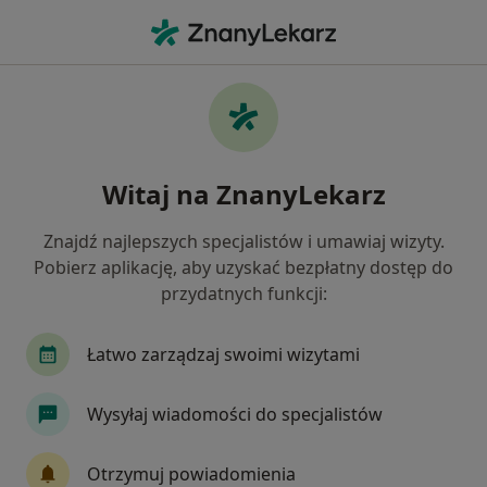
Me
Brodawki • Białystok, podlaskie
Filtry
• 1
Ubezpieczenie
Map
Brodawki specjaliści w Białymstoku
Witaj na ZnanyLekarz
Jak działają wyniki wyszukiwania
Znajdź najlepszych specjalistów i umawiaj wizyty.
Pobierz aplikację, aby uzyskać bezpłatny dostęp do
Jakiego specjalisty szukasz?
przydatnych funkcji:
Chirurg
Dermatolog
Lekarz wykonujący z
Łatwo zarządzaj swoimi wizytami
Wysyłaj wiadomości do specjalistów
Otrzymuj powiadomienia