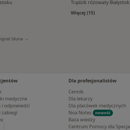
mstoku
Trądzik różowaty Białystok
Więcej (15)
mach Signal Iduna
Więcej w kategorii: 
Signal Iduna
 miasto
Zmień miasto
cjentów
Dla profesjonalistów
e
Cennik
ki medyczne
Dla lekarzy
a i odpowiedzi
Dla placówek medycznych
i zabiegi
Noa Notes
nowość
by
Baza wiedzy
Centrum Pomocy dla Specjal