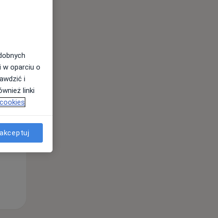
odobnych
i w oparciu o
awdzić i
wnież linki
Pon,
Wt,
Śr,
 cookies
10 Sie
11 Sie
12 Sie
akceptuj