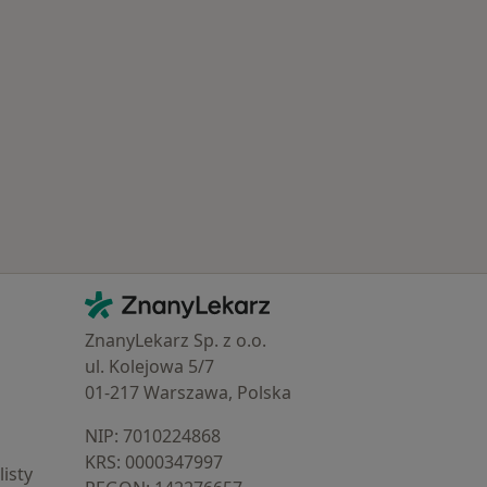
Najczęście leczone choroby
Kontakt
ZnanyLekarz - Strona główna
ZnanyLekarz Sp. z o.o.
ul. Kolejowa 5/7
01-217 Warszawa, Polska
NIP: ⁠7010224868
KRS: ⁠0000347997
isty