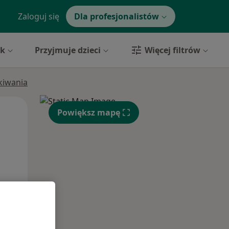
Zaloguj się
Dla profesjonalistów
yk
Przyjmuje dzieci
Więcej filtrów
ukiwania
Pon,
Wt,
Śr,
Powiększ mapę
10 Sie
11 Sie
12 Sie