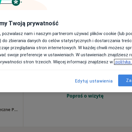
ed. Angelika
my Twoją prywatność
ch-Bazyluk
matolog
, pozwalasz nam i naszym partnerom używać plików cookie (lub p
) do zbierania danych do celów statystycznych i dostarczania treśc
zaje przeglądania stron internetowych. W każdej chwili możesz spr
wać swoje preferencje w ustawieniach. W ustawieniach znajdziesz ró
detta
Dziś
Jutro
Sob,
Ndz,
prywatności stron trzecich. Więcej informacji znajdziesz w
polityka
6 Sie
7 Sie
8 Sie
9 Sie
ermatolog)
Za
Edytuj ustawienia
Umawianie online nie jest dostępne
Poproś o wizytę
Centrum Pediatrii Białystok / Centrum Medyczne Pułaskiego