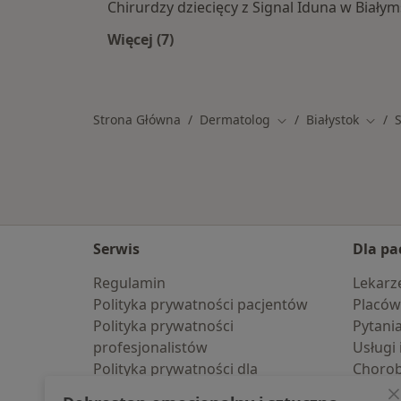
Chirurdzy dziecięcy z Signal Iduna w Biały
Więcej (7)
Więcej w kategorii: Specjaliści w ra
Strona Główna
Dermatolog
Białystok
Zmień miasto
Zmień
Serwis
Dla pa
Regulamin
Lekarz
Polityka prywatności pacjentów
Placów
Polityka prywatności
Pytani
profesjonalistów
Usługi 
Polityka prywatności dla
Choro
profesjonalistów, których dane
Pomoc