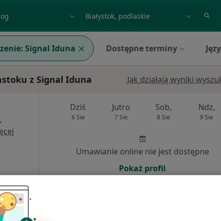
acja, badanie lub nazwisko
miasto lub dzielnica
zenie:
Signal Iduna
Dostępne terminy
Jęz
stoku z Signal Iduna
Jak działają wyniki wysz
Dziś
Jutro
Sob,
Ndz,
6 Sie
7 Sie
8 Sie
9 Sie
,
ęcej
Umawianie online nie jest dostępne
Pokaż profil
270 zł