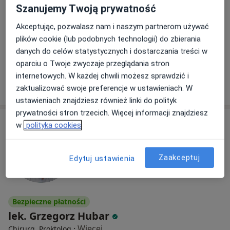
Szanujemy Twoją prywatność
Transportowa 4, Białystok
•
Mapa
Akceptując, pozwalasz nam i naszym partnerom używać
O!Rany M.Olszewska, M.Duda, A.Olędzka s.c.
plików cookie (lub podobnych technologii) do zbierania
Konsultacja chirurga ogólnego
od 250 zł
danych do celów statystycznych i dostarczania treści w
Specjalista nie oferuje umawiania online pod tym adresem.
oparciu o Twoje zwyczaje przeglądania stron
internetowych. W każdej chwili możesz sprawdzić i
Poproś o wizytę
zaktualizować swoje preferencje w ustawieniach. W
ustawieniach znajdziesz również linki do polityk
prywatności stron trzecich. Więcej informacji znajdziesz
w
polityka cookies
Zaakceptuj
Edytuj ustawienia
Bezpieczne płatności
lek. Grzegorz Hubar
·
Więcej
Chirurg, Proktolog