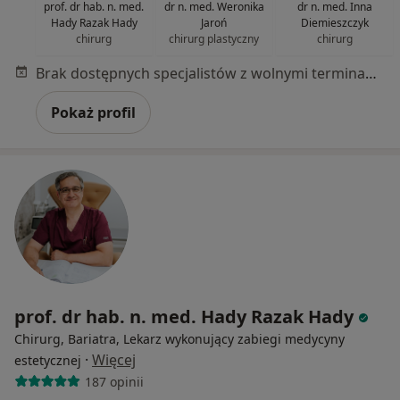
prof. dr hab. n. med.
dr n. med. Weronika
dr n. med. Inna
Hady Razak Hady
Jaroń
Diemieszczyk
chirurg
chirurg plastyczny
chirurg
Brak dostępnych specjalistów z wolnymi terminami w tym centrum medycznym.
Pokaż profil
prof. dr hab. n. med. Hady Razak Hady
Chirurg, Bariatra, Lekarz wykonujący zabiegi medycyny
·
Więcej
estetycznej
187 opinii