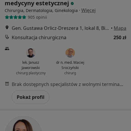
medycyny estetycznej
·
Więcej
Chirurgia, Dermatologia, Ginekologia
905 opinii
Gen. Gustawa Orlicz-Dreszera 1, lokal 8, Białystok
•
Mapa
Konsultacja chirurgiczna
250 zł
lek. Janusz
dr n. med. Maciej
Jaworowski
Sroczyński
chirurg plastyczny
chirurg
Brak dostępnych specjalistów z wolnymi terminami w tym centrum medycznym.
Pokaż profil