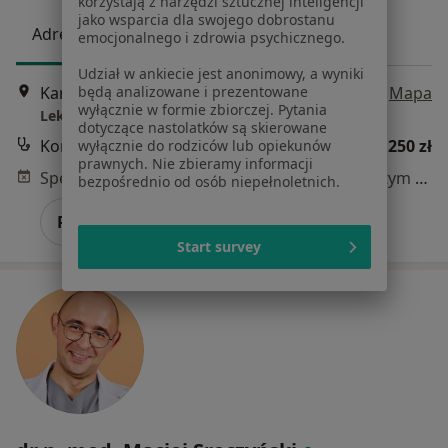
korzystają z narzędzi sztucznej inteligencji
jako wsparcia dla swojego dobrostanu
Adres
Online
emocjonalnego i zdrowia psychicznego.
Udział w ankiecie jest anonimowy, a wyniki
Kardynała Stefana Wyszyńskiego 10 lok. U8, Białystok
•
Mapa
będą analizowane i prezentowane
wyłącznie w formie zbiorczej. Pytania
Lekarze24 / Laryngologia24
dotyczące nastolatków są skierowane
Konsultacja chirurgiczna
250 zł
wyłącznie do rodziców lub opiekunów
prawnych. Nie zbieramy informacji
Specjalista nie oferuje umawiania online pod tym adresem.
bezpośrednio od osób niepełnoletnich.
Poproś o wizytę
Start survey