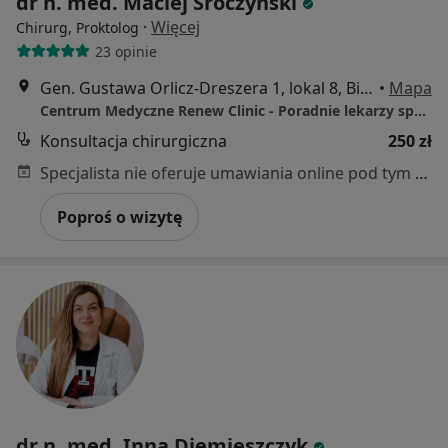
dr n. med. Maciej Sroczyński
·
Więcej
Chirurg, Proktolog
23 opinie
Gen. Gustawa Orlicz-Dreszera 1, lokal 8, Białystok
•
Mapa
Centrum Medyczne Renew Clinic - Poradnie lekarzy specjalistów, Klinika medycyny estetycznej
Konsultacja chirurgiczna
250 zł
Specjalista nie oferuje umawiania online pod tym adresem.
Poproś o wizytę
dr n. med. Inna Diemieszczyk