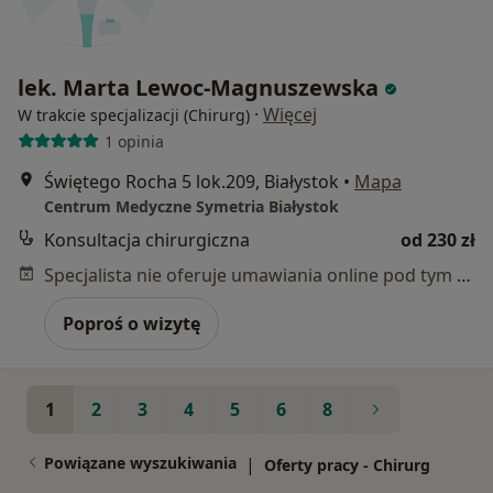
lek. Marta Lewoc-Magnuszewska
·
Więcej
W trakcie specjalizacji (Chirurg)
1 opinia
Świętego Rocha 5 lok.209, Białystok
•
Mapa
Centrum Medyczne Symetria Białystok
Konsultacja chirurgiczna
od 230 zł
Specjalista nie oferuje umawiania online pod tym adresem.
Poproś o wizytę
1
2
3
4
5
6
8
Powiązane wyszukiwania
|
Oferty pracy - Chirurg