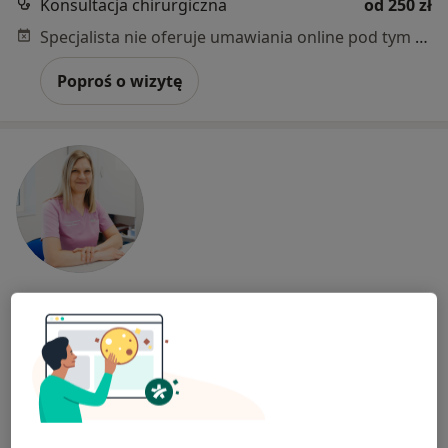
Konsultacja chirurgiczna
od 250 zł
Specjalista nie oferuje umawiania online pod tym adresem.
Poproś o wizytę
dr n. med. Magdalena Olszewska
·
Chirurg, Lekarz wykonujący zabiegi medycyny estetycznej
Więcej
27 opinii
Adres 1
Adres 2