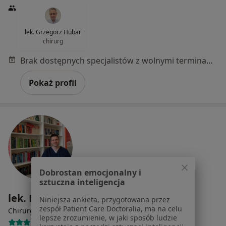
lek. Grzegorz Hubar
chirurg
Brak dostępnych specjalistów z wolnymi terminami w tym centrum medycznym.
Pokaż profil
Dobrostan emocjonalny i
sztuczna inteligencja
lek. Damian Nowiński
Niniejsza ankieta, przygotowana przez
zespół Patient Care Doctoralia, ma na celu
·
Więcej
Chirurg, Proktolog
lepsze zrozumienie, w jaki sposób ludzie
52 opinie