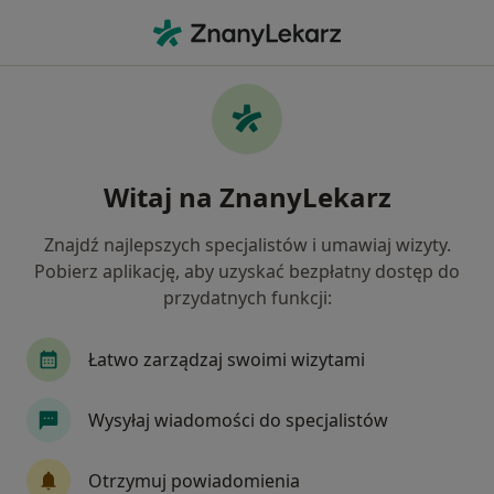
Me
Chirurg • Katowice, śląskie
Filtry
Ubezpieczenie:
Signal Iduna
20 polecanych chirurgów w Katowicach z
Witaj na ZnanyLekarz
Signal Iduna
Jak działają wyniki wyszukiwania
Znajdź najlepszych specjalistów i umawiaj wizyty.
Pobierz aplikację, aby uzyskać bezpłatny dostęp do
przydatnych funkcji:
Łatwo zarządzaj swoimi wizytami
Wysyłaj wiadomości do specjalistów
dr n. med. Wiktor Krawczyk
Otrzymuj powiadomienia
·
Więcej
Chirurg, Proktolog