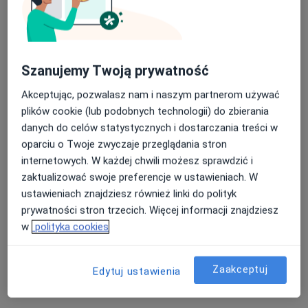
LEXMEDICA Centrum Medyczne
·
Więcej
Chirurgia, Ginekologia, Diagnostyka
1449 opinii
Szanujemy Twoją prywatność
Małobądzka 143, Będzin
•
Mapa
Akceptując, pozwalasz nam i naszym partnerom używać
Konsultacja chirurgiczna
200 zł
plików cookie (lub podobnych technologii) do zbierania
danych do celów statystycznych i dostarczania treści w
oparciu o Twoje zwyczaje przeglądania stron
dr n. med. Wiktor
lek. Marcin
internetowych. W każdej chwili możesz sprawdzić i
Krawczyk
Gawłowicz
zaktualizować swoje preferencje w ustawieniach. W
chirurg
chirurg
ustawieniach znajdziesz również linki do polityk
Brak dostępnych specjalistów z wolnymi terminami w tym centrum medycznym.
prywatności stron trzecich. Więcej informacji znajdziesz
w
polityka cookies
Pokaż profil
Zaakceptuj
Edytuj ustawienia
Dostępni specjaliści