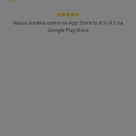
124 opinie
Małobądzka 143, Będzin
•
Mapa
Nasza średnia ocena na App Store to 4.9 i 4.1 na
LEXMEDICA Centrum Medyczne
Google Play Store
Akceptuje Signal Iduna
Konsultacja chirurgiczna
200 zł
Specjalista nie oferuje umawiania online pod tym adresem.
Poproś o wizytę