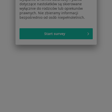
dotyczące nastolatków są skierowane
Polityka prywatności dla profesjonalistów, których
wyłącznie do rodziców lub opiekunów
dane pozyskaliśmy samodzielnie
prawnych. Nie zbieramy informacji
Polityka cookies
bezpośrednio od osób niepełnoletnich.
Jak działają wyniki wyszukiwania
Dostępność
Start survey
O nas
Praca
Rekrutujemy!
Partnerzy
Centrum prasowe
Kontakt
Dla pacjentów
Lekarze
Placówki medyczne
Pytania i odpowiedzi
Usługi i zabiegi
Choroby
Pomoc