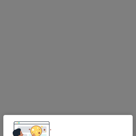
lek. Marcin Gawłowicz
·
Więcej
Chirurg, Chirurg onkologiczny
4 opinie
Małobądzka 143, Będzin
•
Mapa
LEXMEDICA Centrum Medyczne
Akceptuje Signal Iduna
Konsultacja chirurgiczna
200 zł
Specjalista nie oferuje umawiania online pod tym adresem.
Poproś o wizytę