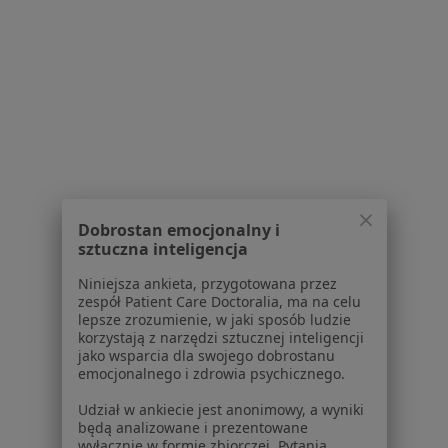
żylaki kończyn dolnych Katowice
Blizny Katowice
Więcej (15)
Więcej w kategorii: Najczęście leczone chorob
Strona Główna
Chirurg
Katowice
Zmień miasto
Zmień miasto
Signal Iduna
Zmień miasto
Dobrostan emocjonalny i
sztuczna inteligencja
Niniejsza ankieta, przygotowana przez
zespół Patient Care Doctoralia, ma na celu
lepsze zrozumienie, w jaki sposób ludzie
korzystają z narzędzi sztucznej inteligencji
Serwis
jako wsparcia dla swojego dobrostanu
emocjonalnego i zdrowia psychicznego.
Regulamin
Udział w ankiecie jest anonimowy, a wyniki
Polityka prywatności pacjentów
będą analizowane i prezentowane
Polityka prywatności profesjonalistów
wyłącznie w formie zbiorczej. Pytania