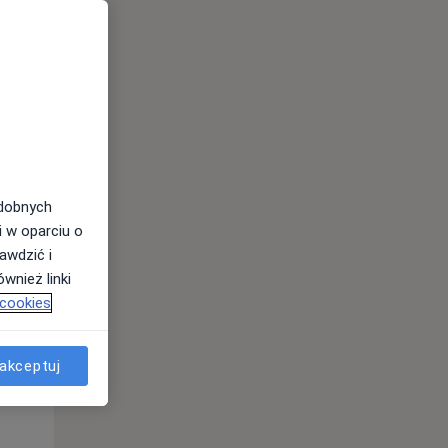
odobnych
Wt,
Śr,
Czw,
i w oparciu o
11 Sie
12 Sie
13 Sie
awdzić i
wnież linki
 cookies
akceptuj