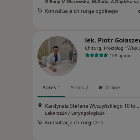
O!Rany M.Olszewska, M.Duda, A.Olędzka s.c
Konsultacja chirurga ogólnego
lek. Piotr Gołasz
·
Więce
Chirurg, Proktolog
168 opinii
Adres 1
Adres 2
Online
Kardynała Stefana Wyszyńskiego 10 lok. U8, Białystok
Lekarze24 / Laryngologia24
Konsultacja chirurgiczna