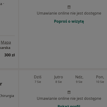
·
ra
Umawianie online nie jest dostępne
Poproś o wizytę
Mapa
karska
300 zł
Dziś
Jutro
Ndz,
Pon,
7 Sie
8 Sie
9 Sie
10 Sie
r
Chirurgia
Umawianie online nie jest dostępne
Pokaż profil