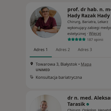
prof. dr hab. n. m
Hady Razak Hady
Chirurg, Bariatra, Lekarz
wykonujący zabiegi medy
·
Więcej
estetycznej
187 opinii
Adres 1
Adres 2
Adres 3
Towarowa 3, Białystok
•
Mapa
UNiMED
Konsultacja bariatryczna
dr n. med. Aleks
Tarasik
Chirurg, Onkolog, Hepato