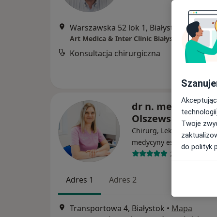
Warszawska 52 lok 1, Białystok
•
Mapa
Art Medica & Inter Clinic Białystok
Konsultacja chirurgiczna
Szanuje
Akceptując
dr n. med. Magda
technologii
Olszewska
Twoje zwyc
Chirurg, Lekarz wykonując
zaktualizo
·
Wi
medycyny estetycznej
do polityk 
27 opinii
Adres 1
Adres 2
Transportowa 4, Białystok
•
Mapa