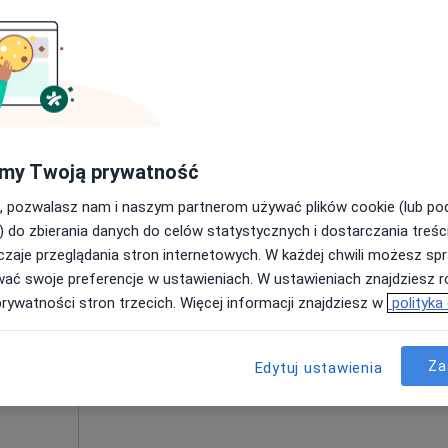
Poproś o wizytę
300 zł
my Twoją prywatność
, pozwalasz nam i naszym partnerom używać plików cookie (lub p
lena
Dziś
Jutro
Ndz,
Pon,
) do zbierania danych do celów statystycznych i dostarczania treśc
7 Sie
8 Sie
9 Sie
10 Sie
zaje przeglądania stron internetowych. W każdej chwili możesz spr
y zabiegi
wać swoje preferencje w ustawieniach. W ustawieniach znajdziesz ró
ęcej
prywatności stron trzecich. Więcej informacji znajdziesz w
polityka
Umawianie online nie jest dostępne
Poproś o wizytę
Za
Edytuj ustawienia