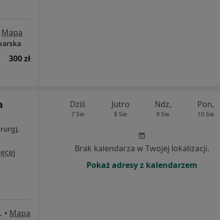
Mapa
karska
300 zł
a
Dziś
Jutro
Ndz,
Pon,
7 Sie
8 Sie
9 Sie
10 Sie
irurg),
i
Brak kalendarza w Twojej lokalizacji.
ęcej
Pokaż adresy z kalendarzem
10/ 2b, Białystok
•
Mapa