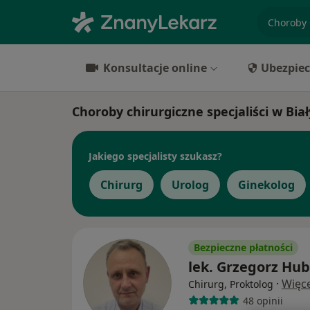
specjaliz
Konsultacje online
Ubezpiec
Choroby chirurgiczne specjaliści w Bi
Jakiego specjalisty szukasz?
Chirurg
Urolog
Ginekolog
Bezpieczne płatności
lek. Grzegorz Hu
·
Więce
Chirurg, Proktolog
48 opinii