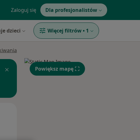
Zaloguj się
Dla profesjonalistów
je dzieci
Więcej filtrów
•
1
ukiwania
Powiększ mapę
Wt,
Śr,
Czw,
11 Sie
12 Sie
13 Sie