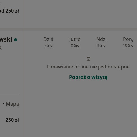
.
od 250 zł
ewski
Dziś
Jutro
Ndz,
Pon,
7 Sie
8 Sie
9 Sie
10 Sie
j
Umawianie online nie jest dostępne
Poproś o wizytę
•
Mapa
250 zł