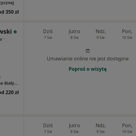
tycznej
od 350 zł
wski
Dziś
Jutro
Ndz,
Pon,
7 Sie
8 Sie
9 Sie
10 Sie
·
ta
Umawianie online nie jest dostępne
Poproś o wizytę
a
Warszawska 14 Prywatne Centrum Medyczne Białystok
od 220 zł
Dziś
Jutro
Ndz,
Pon,
7 Sie
8 Sie
9 Sie
10 Sie