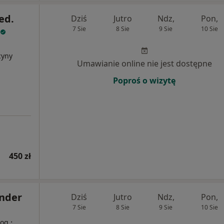
ed.
Dziś
Jutro
Ndz,
Pon,
7 Sie
8 Sie
9 Sie
10 Sie
cyny
Umawianie online nie jest dostępne
Poproś o wizytę
450 zł
ander
Dziś
Jutro
Ndz,
Pon,
7 Sie
8 Sie
9 Sie
10 Sie
·
log