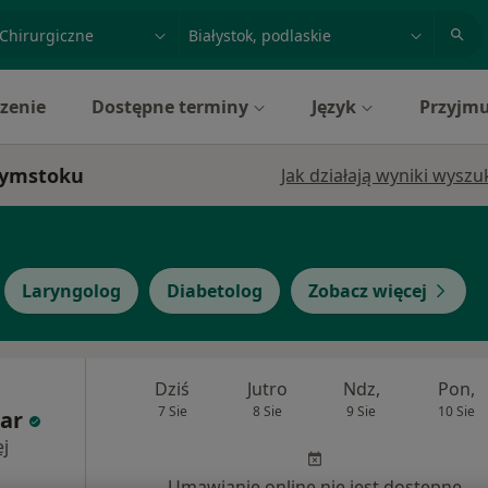
acja, badanie lub nazwisko
miasto lub dzielnica
zenie
Dostępne terminy
Język
Przyjmu
ałymstoku
Jak działają wyniki wysz
Laryngolog
Diabetolog
Zobacz więcej
Dziś
Jutro
Ndz,
Pon,
7 Sie
8 Sie
9 Sie
10 Sie
bar
j
Umawianie online nie jest dostępne