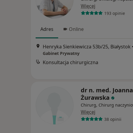
Więcej
193 opinie
Adres
Online
Henryka Sienkiewicza 53b/25, Białystok
Gabinet Prywatny
Konsultacja chirurgiczna
dr n. med. Joanna
Żurawska
Chirurg, Chirurg naczyni
Więcej
38 opinii