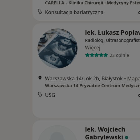
CARELLA - Klinika Chirurgii i Medycyny Este
Konsultacja bariatryczna
lek. Łukasz Popła
Radiolog, Ultrasonografis
Więcej
23 opinie
Warszawska 14/Lok 2b, Białystok
•
Map
USG
lek. Wojciech
Gabrylewski