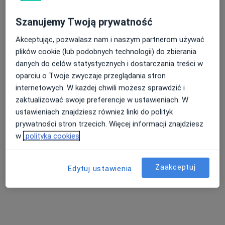
lek. Elżbieta Sadowska
Szanujemy Twoją prywatność
·
Więcej
Ginekolog
51 opinii
Akceptując, pozwalasz nam i naszym partnerom używać
plików cookie (lub podobnych technologii) do zbierania
Konstantego Ciołkowskiego 88j, Białystok
•
Mapa
danych do celów statystycznych i dostarczania treści w
Interfizjo - Specjaliści od rehabilitacji
oparciu o Twoje zwyczaje przeglądania stron
Akceptuje Signal Iduna
internetowych. W każdej chwili możesz sprawdzić i
Konsultacja ginekologiczna
200 zł
zaktualizować swoje preferencje w ustawieniach. W
ustawieniach znajdziesz również linki do polityk
Specjalista nie oferuje umawiania online pod tym adresem.
prywatności stron trzecich. Więcej informacji znajdziesz
w
polityka cookies
Poproś o wizytę
Zaakceptuj
Edytuj ustawienia