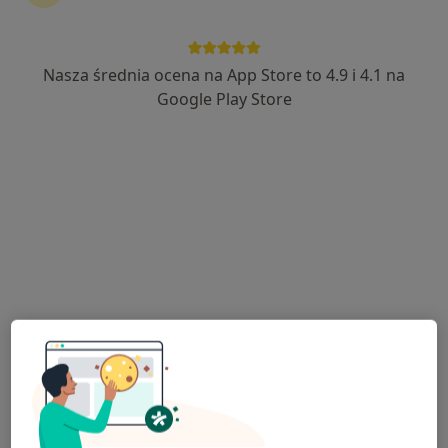
lek. Karolina Bukowska
·
Więcej
Ginekolog
14 opinii
Nasza średnia ocena na App Store to 4.9 i 4.1 na
Mazowiecka 33, Białystok
•
Mapa
Google Play Store
FCMed - Familijne Centrum Medyczne
Akceptuje Signal Iduna
Konsultacja ginekologiczna
od 220 zł
Specjalista nie oferuje umawiania online pod tym adresem.
Poproś o wizytę