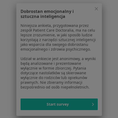
Dla pacjentów
Dobrostan emocjonalny i
sztuczna inteligencja
Lekarze
Placówki medyczne
Niniejsza ankieta, przygotowana przez
Pytania i odpowiedzi
zespół Patient Care Doctoralia, ma na celu
lepsze zrozumienie, w jaki sposób ludzie
Usługi i zabiegi
korzystają z narzędzi sztucznej inteligencji
Choroby
jako wsparcia dla swojego dobrostanu
Pomoc
emocjonalnego i zdrowia psychicznego.
Aplikacje mobilne
Udział w ankiecie jest anonimowy, a wyniki
Blog dla pacjentów
będą analizowane i prezentowane
wyłącznie w formie zbiorczej. Pytania
Dla profesjonalistów
dotyczące nastolatków są skierowane
wyłącznie do rodziców lub opiekunów
Cennik
prawnych. Nie zbieramy informacji
Dla lekarzy
bezpośrednio od osób niepełnoletnich.
Dla placówek medycznych
Noa Notes
nowość
Start survey
Baza wiedzy
Centrum Pomocy dla Specjalisty