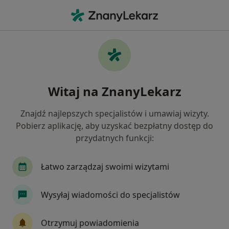
Me
Ginekolog • Białystok, podlaskie
Filtry
Ubezpieczenie:
Signal Iduna
20 polecanych ginekologów w Białymstoku z
Witaj na ZnanyLekarz
Signal Iduna
Jak działają wyniki wyszukiwania
Znajdź najlepszych specjalistów i umawiaj wizyty.
Pobierz aplikację, aby uzyskać bezpłatny dostęp do
przydatnych funkcji:
Łatwo zarządzaj swoimi wizytami
Wysyłaj wiadomości do specjalistów
Wyróżniony
Otrzymuj powiadomienia