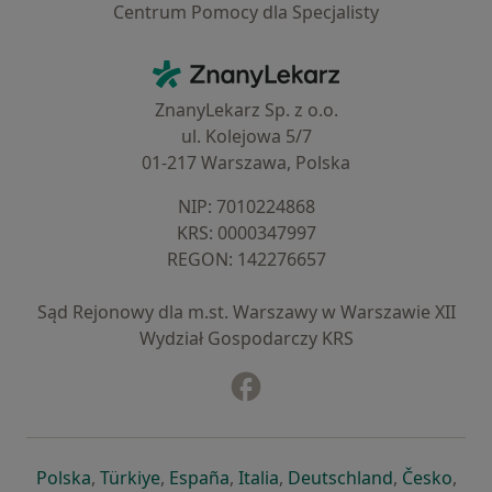
Centrum Pomocy dla Specjalisty
Kontakt
ZnanyLekarz - Strona główna
ZnanyLekarz Sp. z o.o.
ul. Kolejowa 5/7
01-217 Warszawa, Polska
NIP: ⁠7010224868
KRS: ⁠0000347997
REGON: ⁠142276657
Sąd Rejonowy dla m.st. Warszawy w Warszawie XII
Wydział Gospodarczy KRS
Facebook
otwiera się w nowej karcie
otwiera się w nowej karcie
otwiera się w nowej karcie
otwiera się w nowej karcie
otwiera się w nowej karci
otwiera się
otwi
Polska
,
Türkiye
,
España
,
Italia
,
Deutschland
,
Česko
,