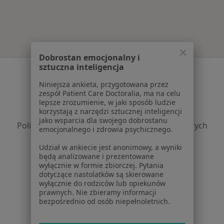
Więcej w kategorii: Najpopularniejsze ubezpie
Dobrostan emocjonalny i
sztuczna inteligencja
Serwis
Niniejsza ankieta, przygotowana przez
Regulamin
zespół Patient Care Doctoralia, ma na celu
Polityka prywatności pacjentów
lepsze zrozumienie, w jaki sposób ludzie
korzystają z narzędzi sztucznej inteligencji
Polityka prywatności profesjonalistów
jako wsparcia dla swojego dobrostanu
Polityka prywatności dla profesjonalistów, których
emocjonalnego i zdrowia psychicznego.
dane pozyskaliśmy samodzielnie
Udział w ankiecie jest anonimowy, a wyniki
Polityka cookies
będą analizowane i prezentowane
Jak działają wyniki wyszukiwania
wyłącznie w formie zbiorczej. Pytania
Dostępność
dotyczące nastolatków są skierowane
wyłącznie do rodziców lub opiekunów
O nas
prawnych. Nie zbieramy informacji
Praca
Rekrutujemy!
bezpośrednio od osób niepełnoletnich.
Partnerzy
Centrum prasowe