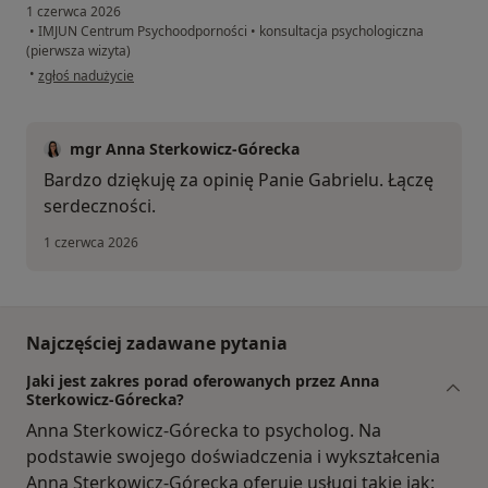
1 czerwca 2026
•
IMJUN Centrum Psychoodporności
•
konsultacja psychologiczna
(pierwsza wizyta)
w opinii użytkownika Gabriel
•
zgłoś nadużycie
mgr Anna Sterkowicz-Górecka
Bardzo dziękuję za opinię Panie Gabrielu. Łączę
serdeczności.
1 czerwca 2026
Najczęściej zadawane pytania
Jaki jest zakres porad oferowanych przez Anna
Sterkowicz-Górecka?
Anna Sterkowicz-Górecka to psycholog. Na
podstawie swojego doświadczenia i wykształcenia
Anna Sterkowicz-Górecka oferuje usługi takie jak: