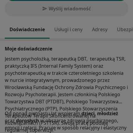
Wyślij wiadomość
Doświadczenie
Usługi i ceny
Adresy
Ubezpi
Moje doświadczenie
Jestem psycholożką, terapeutką DBT, terapeutką TSR,
praktyczką IFS (Internal Family System) oraz
psychoterapeutką w trakcie czteroletniego szkolenia
w nurcie integratywnym, prowadzonego przez
Wrocławską Fundację Ochrony Zdrowia Psychicznego i
Rozwoju Psychoterapii. Jestem członkinią Polskiego
Towarzystwa DBT (PTDBT), Polskiego Towarzystwa
Psychiatrycznego (PTP), Polskiego Stowarzyszenia
Od ponad piętnastu lat wspieram
dzieci
,
młodzież
Terapeutów Terapii Skoncentrowanej na
oraz
dorosłych
w obszarze zdrowia psychicznego,
Rozwiązaniach (PSTTSR). Swoją pracę poddaję
emocji i relacji. Pracuję w sposób relacyjny i elastyczny
regularnej superwizji.