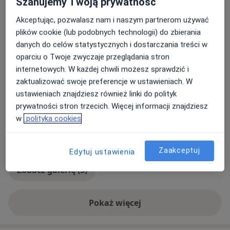
a11y_sr_more_diseases
+9
Szanujemy Twoją prywatność
Akceptując, pozwalasz nam i naszym partnerom używać
Rodzaje konsultacji
plików cookie (lub podobnych technologii) do zbierania
Stacjonarne
Zobacz lokalizacje (1)
danych do celów statystycznych i dostarczania treści w
Konsultacje online
Zobacz kalendarz online
oparciu o Twoje zwyczaje przeglądania stron
internetowych. W każdej chwili możesz sprawdzić i
Zdjęcia i filmy
zaktualizować swoje preferencje w ustawieniach. W
ustawieniach znajdziesz również linki do polityk
prywatności stron trzecich. Więcej informacji znajdziesz
w
polityka cookies
Zaakceptuj
Edytuj ustawienia
Zobacz galerię (3)
Pokaż więcej
o doświadczeniu