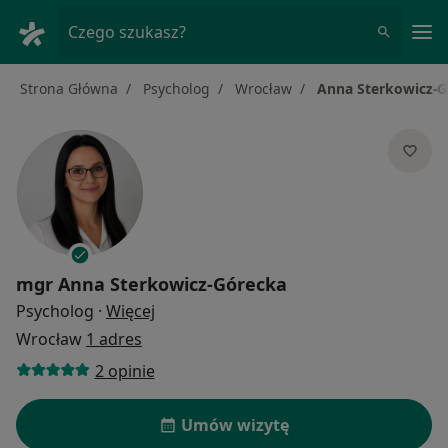
Me
Czego szukasz?
Strona Główna
Psycholog
Wrocław
Anna Sterkowicz-G
mgr
Anna Sterkowicz-Górecka
O specjalizacjach
Psycholog
·
Więcej
Wrocław
1 adres
2 opinie
Umów wizytę