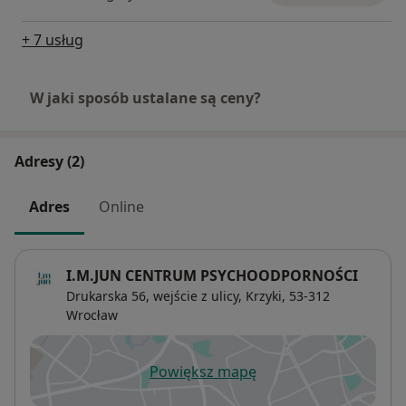
+ 7 usług
W jaki sposób ustalane są ceny?
Adresy (2)
Adres
Online
I.M.JUN CENTRUM PSYCHOODPORNOŚCI
Drukarska 56,
wejście z ulicy,
Krzyki
, 53-312
Wrocław
Powiększ mapę
otwiera się w nowej karcie