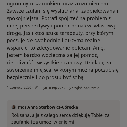
ogromnym szacunkiem oraz zrozumieniem.
Zawsze czułam się wysłuchana, zaopiekowana i
spokojniejsza. Potrafi spojrzeć na problem z
innej perspektywy i pomóc odnaleźć właściwą
drogę. Jeśli ktoś szuka terapeuty, przy którym
poczuje się swobodnie i otrzyma realne
wsparcie, to zdecydowanie polecam Anię.
Jestem bardzo wdzięczna za jej pomoc,
cierpliwość i wszystkie rozmowy. Dziękuję za
stworzenie miejsca, w którym można poczuć się
bezpiecznie i po prostu być sobą.
w opinii użytkownika Roksana
1 czerwca 2026
•
W innym miejscu
•
Inny
•
zgłoś nadużycie
mgr Anna Sterkowicz-Górecka
Roksana, a ja z całego serca dziękuję Tobie, za
zaufanie i za umożliwienie mi