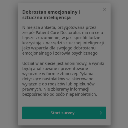
Dobrostan emocjonalny i
1
2
3
4
5
...
19
sztuczna inteligencja
Powiązane wyszukiwania
Niniejsza ankieta, przygotowana przez
zespół Patient Care Doctoralia, ma na celu
W pobliżu Wrocławia
lepsze zrozumienie, w jaki sposób ludzie
korzystają z narzędzi sztucznej inteligencji
OCD w Oławie
jako wsparcia dla swojego dobrostanu
emocjonalnego i zdrowia psychicznego.
OCD w Oleśnicy
Udział w ankiecie jest anonimowy, a wyniki
OCD w Trzebnicy
będą analizowane i prezentowane
wyłącznie w formie zbiorczej. Pytania
OCD w Brzegu
dotyczące nastolatków są skierowane
wyłącznie do rodziców lub opiekunów
OCD w Iwinach
prawnych. Nie zbieramy informacji
bezpośrednio od osób niepełnoletnich.
Więcej (11)
Więcej w kategorii: W pobliżu Wrocławia
Start survey
Schorzenia w Wrocławiu
Depresja w Wrocławiu