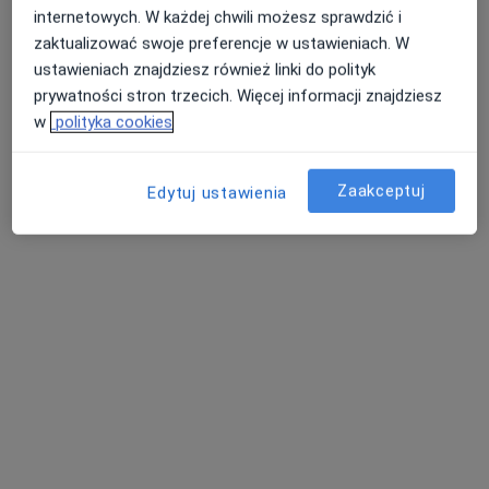
internetowych. W każdej chwili możesz sprawdzić i
266 opinii
zaktualizować swoje preferencje w ustawieniach. W
Popularny specjalista: pacjenci chętnie płacą
ustawieniach znajdziesz również linki do polityk
online
prywatności stron trzecich. Więcej informacji znajdziesz
Adres
Online
w
polityka cookies
Aleksandra Ostrowskiego 7 p. 002, Wrocław
•
Mapa
Zaakceptuj
Edytuj ustawienia
Poradnia PoMoc Terapia Psychologiczna - Renata Raczyńska
Psychoterapia indywidualna
230 zł
Specjalista nie oferuje umawiania online pod tym adresem.
Poproś o wizytę