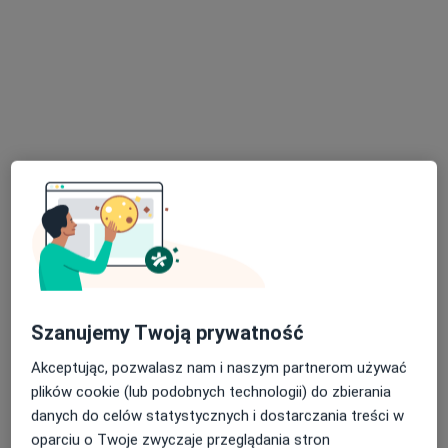
Nowa 2a/5, Wrocław
•
Mapa
G-Home Centrum Psychologiczno-Medyczne 4
Konsultacja psychologiczna
220 zł
Specjalista nie oferuje umawiania online pod tym adresem.
Poproś o wizytę
Szanujemy Twoją prywatność
Akceptując, pozwalasz nam i naszym partnerom używać
Bezpieczne płatności
plików cookie (lub podobnych technologii) do zbierania
mgr Renata Raczyńska
danych do celów statystycznych i dostarczania treści w
oparciu o Twoje zwyczaje przeglądania stron
·
Więcej
Psycholog