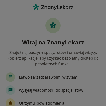
Me
Ocd • Wrocław, dolnośląskie
Filtry
• 1
Ubezpieczenie
Map
OCD specjaliści w Wrocławiu
Witaj na ZnanyLekarz
Jak działają wyniki wyszukiwania
Znajdź najlepszych specjalistów i umawiaj wizyty.
Pobierz aplikację, aby uzyskać bezpłatny dostęp do
Jakiego specjalisty szukasz?
przydatnych funkcji:
Psycholog
Psychoterapeuta
Psychiatra
Łatwo zarządzaj swoimi wizytami
Wysyłaj wiadomości do specjalistów
Otrzymuj powiadomienia