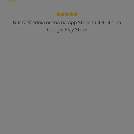
Nasza średnia ocena na App Store to 4.9 i 4.1 na
Bezpieczne płatności
Google Play Store
mgr Michał Lesiak
·
Więcej
Psycholog, Psychotraumatolog, Seksuolog
1120 opinii
Adres
Online
Marszałka Józefa Piłsudskiego 48, Wrocław
•
Mapa
Klinika Psychologiczna Empatia - Michał Lesiak
Badanie kwestionariuszem DIVA-5
690 zł
Specjalista nie oferuje umawiania online pod tym adresem.
Poproś o wizytę