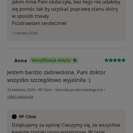
jakim mnie Pani obdarzyła, bez tego nie udałoby
się pomóc tak by uzyskać poprawę stanu skóry
w sposób trwały.
Pozdrawiam serdecznie!
1 czerwca 2026
Anna
Weryfikacja wizyty
A
Jestem bardzo zadowolona, Pani doktor
wszystko szczegółowo wyjaśniła :)
24 kwietnia 2026
•
RP Clinic
•
konsultacja dermatologiczna
•
w opinii użytkownika Anna
zgłoś nadużycie
RP Clinic
Dziękujemy za opinię! Cieszymy się, że wszystkie
kwestie zostały jasno wyjaśnione. W razie