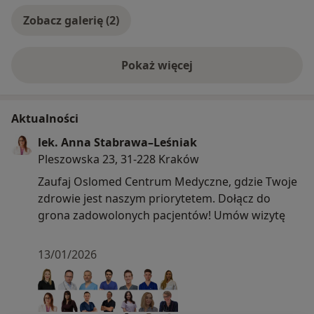
zapalenie skóry, nowotwory skóry oraz leczenie
Zobacz galerię (2)
trądziku.
Prywatnie jestem szczęśliwą mamą dwójki dzieci oraz
Pokaż więcej
miłośniczką psów.
o doświadczeniu
Aktualności
lek. Anna Stabrawa–Leśniak
Pleszowska 23, 31-228 Kraków
Zaufaj Oslomed Centrum Medyczne, gdzie Twoje
zdrowie jest naszym priorytetem. Dołącz do
grona zadowolonych pacjentów! Umów wizytę
13/01/2026