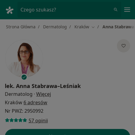
Me
Czego szukasz?
Strona Główna
Dermatolog
Kraków
Anna Stabrawa
Zmień miasto
lek.
Anna Stabrawa–Leśniak
O specjalizacjach
Dermatolog
·
Więcej
Kraków
6 adresów
Nr PWZ: 2950992
57 opinii