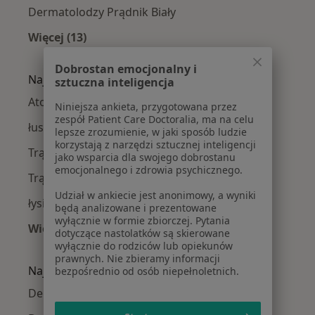
Dermatolodzy Prądnik Biały
Więcej (13)
Więcej w kategorii: Dermatolodzy w pobliżu
Dobrostan emocjonalny i
Najczęście leczone choroby
sztuczna inteligencja
Atopowe zapalenie skóry w Krakowie
Niniejsza ankieta, przygotowana przez
zespół Patient Care Doctoralia, ma na celu
łuszczyca w Krakowie
lepsze zrozumienie, w jaki sposób ludzie
korzystają z narzędzi sztucznej inteligencji
Trądzik różowaty w Krakowie
jako wsparcia dla swojego dobrostanu
emocjonalnego i zdrowia psychicznego.
Trądzik w Krakowie
Udział w ankiecie jest anonimowy, a wyniki
łysienie w Krakowie
będą analizowane i prezentowane
wyłącznie w formie zbiorczej. Pytania
Więcej (15)
dotyczące nastolatków są skierowane
Więcej w kategorii: Najczęście leczone chorob
wyłącznie do rodziców lub opiekunów
prawnych. Nie zbieramy informacji
Najpopularniejsze ubezpieczenia
bezpośrednio od osób niepełnoletnich.
Dermatolodzy z Allianz w Krakowie