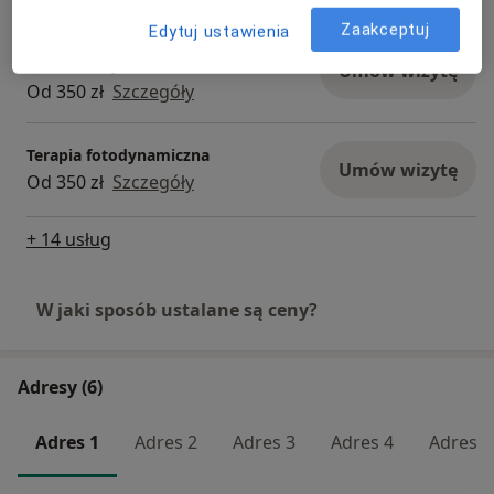
Zaakceptuj
Edytuj ustawienia
Wymrażanie brodawek płaskich
tzw. "kurzajek"
Umów wizytę
Od 350 zł
Szczegóły
Terapia fotodynamiczna
Umów wizytę
Od 350 zł
Szczegóły
+ 14 usług
W jaki sposób ustalane są ceny?
Adresy (6)
Adres 1
Adres 2
Adres 3
Adres 4
Adres 5