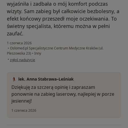
wyjaśniła i zadbała o mój komfort podczas
wizyty. Sam zabieg był całkowicie bezbolesny, a
efekt końcowy przeszedł moje oczekiwania. To
świetny specjalista, któremu można w pełni
zaufać.
1 czerwca 2026
•
Oslomed.pl Specjalistyczne Centrum Medyczne Kraków (ul.
Pleszowska 23)
•
Inny
w opinii użytkownika Izabela
•
zgłoś nadużycie
lek. Anna Stabrawa–Leśniak
Dziękuję za szczerą opinię i zapraszam
ponownie na zabieg laserowy, najlepiej w porze
jesiennej!
1 czerwca 2026