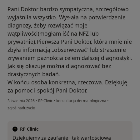
Pani Doktor bardzo sympatyczna, szczegółowo
wyjaśniła wszystko. Wysłała na potwierdzenie
diagnozy, żeby rozwiązać moje
wątpliwości(mogłam iść na NFZ lub
prywatnie).Pierwsza Pani Doktor, która mnie nie
zbyła informacją „obserwować’’ lub straszenie
zrywaniem paznokcia celem dalszej diagnostyki.
Jak się okazuje można diagnozować bez
drastycznych badań.
W końcu osoba konkretna, rzeczowa. Dziękuję
za pomoc i spokój Pani Doktor.
3 kwietnia 2026
•
RP Clinic
•
konsultacja dermatologiczna
•
w opinii użytkownika Katarzyna
zgłoś nadużycie
RP Clinic
Dziękujemy za zaufanie i tak wartościową