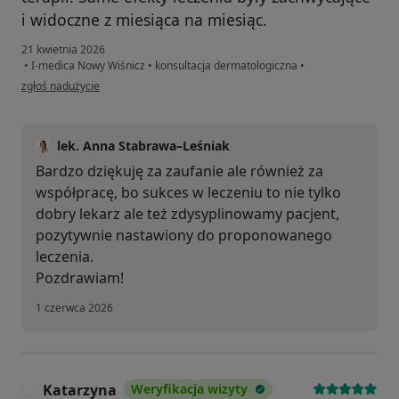
i widoczne z miesiąca na miesiąc.
21 kwietnia 2026
•
I-medica Nowy Wiśnicz
•
konsultacja dermatologiczna
•
w opinii użytkownika Aleksandra
zgłoś nadużycie
lek. Anna Stabrawa–Leśniak
Bardzo dziękuję za zaufanie ale również za
współpracę, bo sukces w leczeniu to nie tylko
dobry lekarz ale też zdysyplinowamy pacjent,
pozytywnie nastawiony do proponowanego
leczenia.
Pozdrawiam!
1 czerwca 2026
Katarzyna
Weryfikacja wizyty
K