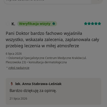
K.
Weryfikacja wizyty
K
Pani Doktor bardzo fachowo wyjaśniła
wszystko, wskazała zalecenia, zaplanowała cały
przebieg leczenia w miłej atmosferze
6 lipca 2026
•
Oslomed.pl Specjalistyczne Centrum Medyczne Kraków (ul.
Pleszowska 23)
•
konsultacja dermatologiczna
w opinii użytkownika K.
•
zgłoś nadużycie
lek. Anna Stabrawa–Leśniak
Bardzo dziękuję za opinię.
21 lipca 2026