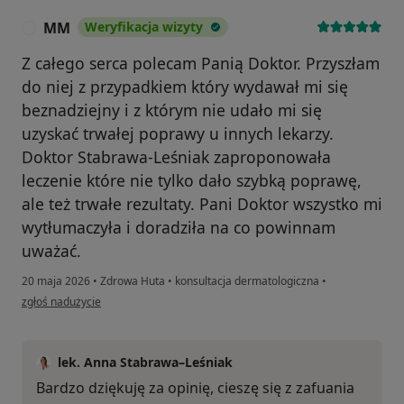
MM
Weryfikacja wizyty
M
Z całego serca polecam Panią Doktor. Przyszłam
do niej z przypadkiem który wydawał mi się
beznadziejny i z którym nie udało mi się
uzyskać trwałej poprawy u innych lekarzy.
Doktor Stabrawa-Leśniak zaproponowała
leczenie które nie tylko dało szybką poprawę,
ale też trwałe rezultaty. Pani Doktor wszystko mi
wytłumaczyła i doradziła na co powinnam
uważać.
20 maja 2026
•
Zdrowa Huta
•
konsultacja dermatologiczna
•
w opinii użytkownika MM
zgłoś nadużycie
lek. Anna Stabrawa–Leśniak
Bardzo dziękuję za opinię, cieszę się z zafuania