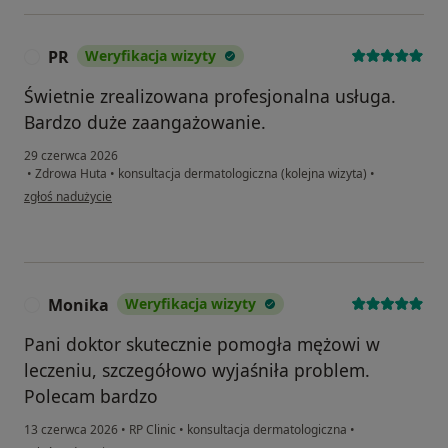
PR
Weryfikacja wizyty
P
Świetnie zrealizowana profesjonalna usługa.
Bardzo duże zaangażowanie.
29 czerwca 2026
•
Zdrowa Huta
•
konsultacja dermatologiczna (kolejna wizyta)
•
w opinii użytkownika PR
zgłoś nadużycie
Monika
Weryfikacja wizyty
M
Pani doktor skutecznie pomogła mężowi w
leczeniu, szczegółowo wyjaśniła problem.
Polecam bardzo
13 czerwca 2026
•
RP Clinic
•
konsultacja dermatologiczna
•
w opinii użytkownika Monika