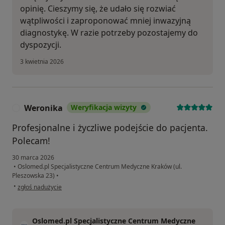
opinię. Cieszymy się, że udało się rozwiać
wątpliwości i zaproponować mniej inwazyjną
diagnostykę. W razie potrzeby pozostajemy do
dyspozycji.
3 kwietnia 2026
Weronika
Weryfikacja wizyty
W
Profesjonalne i życzliwe podejście do pacjenta.
Polecam!
30 marca 2026
•
Oslomed.pl Specjalistyczne Centrum Medyczne Kraków (ul.
Pleszowska 23)
•
w opinii użytkownika Weronika
•
zgłoś nadużycie
Oslomed.pl Specjalistyczne Centrum Medyczne