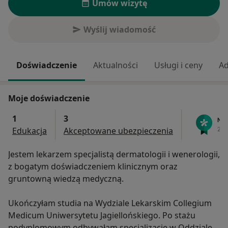
Umów wizytę
Wyślij wiadomość
Doświadczenie
Aktualności
Usługi i ceny
Ad
Moje doświadczenie
1
3
Edukacja
Akceptowane ubezpieczenia
Jestem lekarzem specjalistą dermatologii i wenerologii,
z bogatym doświadczeniem klinicznym oraz
gruntowną wiedzą medyczną.
Ukończyłam studia na Wydziale Lekarskim Collegium
Medicum Uniwersytetu Jagiellońskiego. Po stażu
podyplomowym odbywałam specjalizację w Oddziale