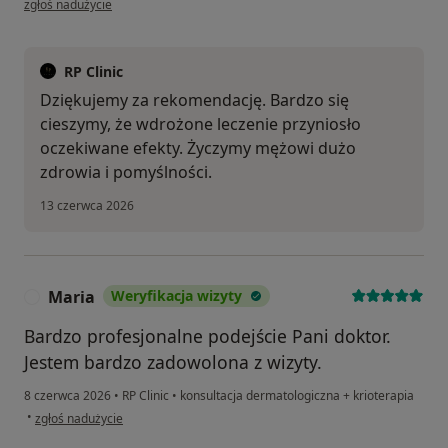
zgłoś nadużycie
RP Clinic
Dziękujemy za rekomendację. Bardzo się
cieszymy, że wdrożone leczenie przyniosło
oczekiwane efekty. Życzymy mężowi dużo
zdrowia i pomyślności.
13 czerwca 2026
Maria
Weryfikacja wizyty
M
Bardzo profesjonalne podejście Pani doktor.
Jestem bardzo zadowolona z wizyty.
8 czerwca 2026
•
RP Clinic
•
konsultacja dermatologiczna + krioterapia
w opinii użytkownika Maria
•
zgłoś nadużycie