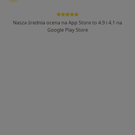
Nasza średnia ocena na App Store to 4.9 i 4.1 na
Bezpieczne płatności
Google Play Store
lek. Inna Lyzohub
·
Więcej
W trakcie specjalizacji (Dermatolog)
255 opinii
Warszawska 178, Bibice
•
Mapa
La symetrie Centrum Zdrowia i Urody
Konsultacja dermatologiczna
280 zł
Specjalista nie oferuje umawiania online pod tym adresem.
Poproś o wizytę