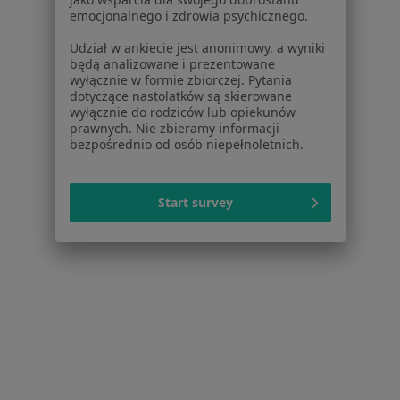
emocjonalnego i zdrowia psychicznego.
Powiązane wyszukiwania
|
Oferty pracy - Dermatolog
Udział w ankiecie jest anonimowy, a wyniki
będą analizowane i prezentowane
W pobliżu
wyłącznie w formie zbiorczej. Pytania
dotyczące nastolatków są skierowane
Dermatolodzy w Krakowie
wyłącznie do rodziców lub opiekunów
prawnych. Nie zbieramy informacji
Dermatolodzy w Bochni
bezpośrednio od osób niepełnoletnich.
Dermatolodzy w Skawinie
Start survey
Dermatolodzy w Wieliczce
Dermatolodzy w Myślenicach
Więcej (14)
Więcej w kategorii: W pobliżu
Najczęstsze schorzenia
Alergie skórne Węgrzce k. Krakowa
Atopowe zapalenie skóry Węgrzce k. Krakowa