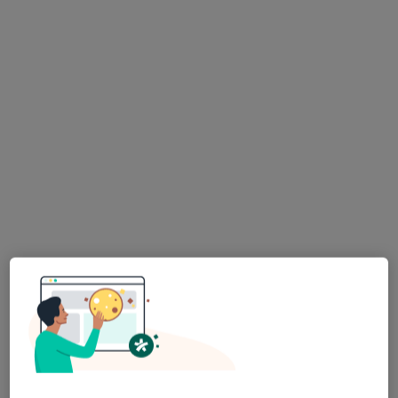
Bezpieczne płatności
La symetrie
·
Więcej
Dermatologia, Fizjoterapia, Medycyna estetyczna
21 opinii
Warszawska 178, Bibice
•
Mapa
Konsultacja dermatologiczna
280 zł
lek. Inna Lyzohub
dermatolog
Brak dostępnych specjalistów z wolnymi terminami w tym centrum medycznym.
Pokaż profil