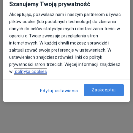
Szanujemy Twoją prywatność
Akceptując, pozwalasz nam i naszym partnerom używać
plików cookie (lub podobnych technologii) do zbierania
danych do celów statystycznych i dostarczania treści w
oparciu o Twoje zwyczaje przeglądania stron
internetowych. W każdej chwili możesz sprawdzić i
zaktualizować swoje preferencje w ustawieniach. W
ustawieniach znajdziesz również linki do polityk
prywatności stron trzecich. Więcej informacji znajdziesz
RP Clinic
w
polityka cookies
·
Dermatologia, Chirurgia plastyczna, Chirurgia szczękowa
Więcej
418 opinii
Zaakceptuj
Edytuj ustawienia
B3 11, Węgrzce k. Krakowa
•
Mapa
Konsultacja dermatologiczna
300 zł
Pokaż więcej usług