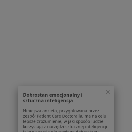
Bezpieczne płatności
dr n. med. Laura Nowowiejska
Dermatolog, Lekarz wykonujący zabiegi medycyny estetycznej
·
Więcej
214 opinii
Dobrostan emocjonalny i
Konsultacja online
280 zł
sztuczna inteligencja
Specjalista nie oferuje umawiania online pod tym adresem.
Niniejsza ankieta, przygotowana przez
zespół Patient Care Doctoralia, ma na celu
lepsze zrozumienie, w jaki sposób ludzie
Poproś o wizytę
korzystają z narzędzi sztucznej inteligencji
jako wsparcia dla swojego dobrostanu