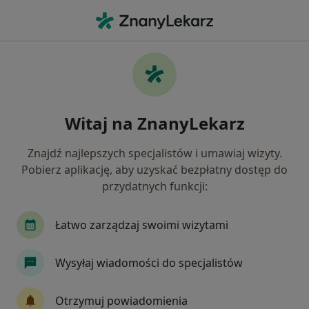
Me
Dermatolog • 32-086
Filtry
Ubezpieczenie
Mapa
Polecani dermatolodzy w
Witaj na ZnanyLekarz
Jak działają wyniki wyszukiwania
Znajdź najlepszych specjalistów i umawiaj wizyty.
Pobierz aplikację, aby uzyskać bezpłatny dostęp do
Wybierz swoje ubezpieczenie
przydatnych funkcji:
JP MEDICA
LUX MED
TELEMEDI
Łatwo zarządzaj swoimi wizytami
Wysyłaj wiadomości do specjalistów
Otrzymuj powiadomienia