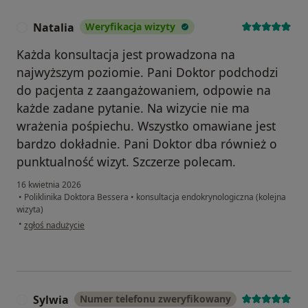
Natalia
Weryfikacja wizyty
N
Każda konsultacja jest prowadzona na
najwyższym poziomie. Pani Doktor podchodzi
do pacjenta z zaangażowaniem, odpowie na
każde zadane pytanie. Na wizycie nie ma
wrażenia pośpiechu. Wszystko omawiane jest
bardzo dokładnie. Pani Doktor dba również o
punktualność wizyt. Szczerze polecam.
16 kwietnia 2026
•
Poliklinika Doktora Bessera
•
konsultacja endokrynologiczna (kolejna
wizyta)
w opinii użytkownika Natalia
•
zgłoś nadużycie
Sylwia
Numer telefonu zweryfikowany
S