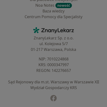
Noa Notes
nowość
Baza wiedzy
Centrum Pomocy dla Specjalisty
Kontakt
ZnanyLekarz - Strona główna
ZnanyLekarz Sp. z o.o.
ul. Kolejowa 5/7
01-217 Warszawa, Polska
NIP: ⁠7010224868
KRS: ⁠0000347997
REGON: ⁠142276657
Sąd Rejonowy dla m.st. Warszawy w Warszawie XII
Wydział Gospodarczy KRS
Facebook
otwiera się w nowej karcie