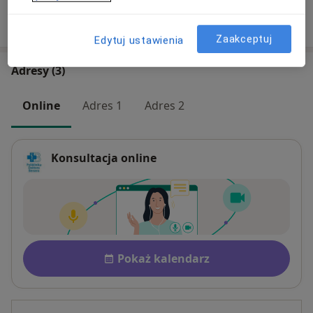
W jaki sposób ustalane są ceny?
Zaakceptuj
Edytuj ustawienia
Adresy (3)
Online
Adres 1
Adres 2
Konsultacja online
Dostępność
Pokaż kalendarz