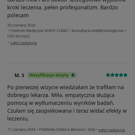
kroki leczenia, pełen profesjonalizm. Bardzo
polecam
20 czerwca 2026
•
Centrum Medyczne SANTE CLINIC
•
konsultacja endokrynologiczna +
USG tarczycy
w opinii użytkownika Agata
•
zgłoś nadużycie
M. S
Weryfikacja wizyty
M
Po pierwszej wizycie wiedziałam że trafiłam na
dobrego lekarza. Miła, empatyczna służąca
pomocą w wytłumaczeniu wyników badań.
Czułam się zaopiekowana i teraz widać efekty w
leczeniu.
w opinii użytkownika 
11 czerwca 2026
•
Poliklinika Doktora Bessera
•
Inny
•
zgłoś nadużycie