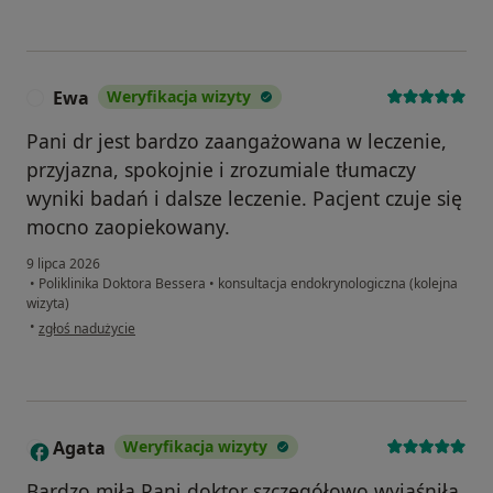
Ewa
Weryfikacja wizyty
E
Pani dr jest bardzo zaangażowana w leczenie,
przyjazna, spokojnie i zrozumiale tłumaczy
wyniki badań i dalsze leczenie. Pacjent czuje się
mocno zaopiekowany.
9 lipca 2026
•
Poliklinika Doktora Bessera
•
konsultacja endokrynologiczna (kolejna
wizyta)
w opinii użytkownika Ewa
•
zgłoś nadużycie
Agata
Weryfikacja wizyty
A
Bardzo miła Pani doktor szczegółowo wyjaśniła