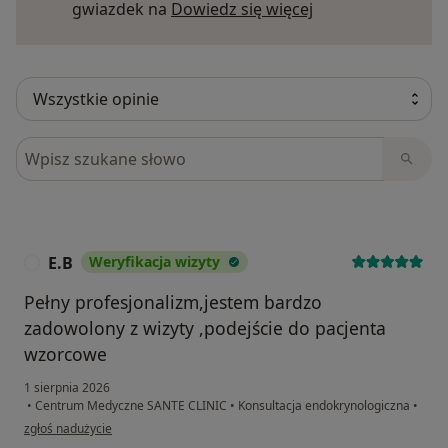
Dowiedz się więce
gwiazdek na
Dowiedz się więcej
Szukaj w opiniach
E.B
Weryfikacja wizyty
E
Pełny profesjonalizm,jestem bardzo
zadowolony z wizyty ,podejście do pacjenta
wzorcowe
1 sierpnia 2026
•
Centrum Medyczne SANTE CLINIC
•
Konsultacja endokrynologiczna
•
w opinii użytkownika E.B
zgłoś nadużycie