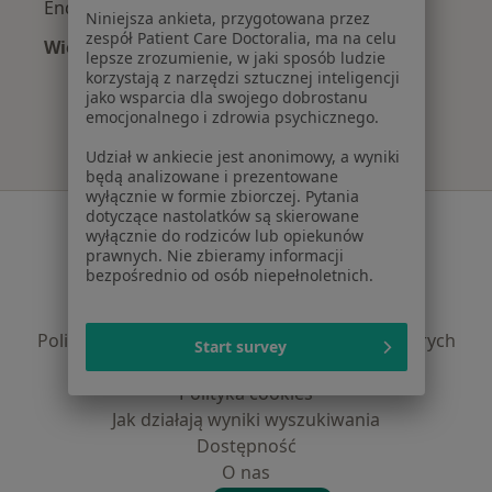
Endokrynolodzy z Signal Iduna w Sosnowcu
Niniejsza ankieta, przygotowana przez
zespół Patient Care Doctoralia, ma na celu
Więcej (6)
lepsze zrozumienie, w jaki sposób ludzie
Więcej w kategorii: Najpopularniejsze ubezpie
korzystają z narzędzi sztucznej inteligencji
jako wsparcia dla swojego dobrostanu
emocjonalnego i zdrowia psychicznego.
Udział w ankiecie jest anonimowy, a wyniki
będą analizowane i prezentowane
wyłącznie w formie zbiorczej. Pytania
dotyczące nastolatków są skierowane
Serwis
wyłącznie do rodziców lub opiekunów
prawnych. Nie zbieramy informacji
Regulamin
bezpośrednio od osób niepełnoletnich.
Polityka prywatności pacjentów
Polityka prywatności profesjonalistów
Polityka prywatności dla profesjonalistów, których
Start survey
dane pozyskaliśmy samodzielnie
Polityka cookies
Jak działają wyniki wyszukiwania
Dostępność
O nas