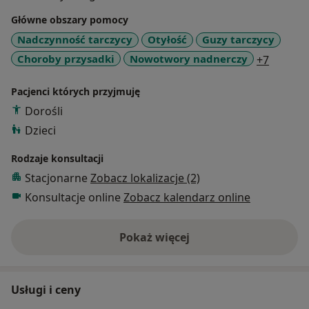
Główne obszary pomocy
Nadczynność tarczycy
Otyłość
Guzy tarczycy
a11y_sr
Choroby przysadki
Nowotwory nadnerczy
+7
Pacjenci których przyjmuję
Dorośli
Dzieci
Rodzaje konsultacji
Stacjonarne
Zobacz lokalizacje (2)
Konsultacje online
Zobacz kalendarz online
Pokaż więcej
o doświadczeniu
Usługi i ceny