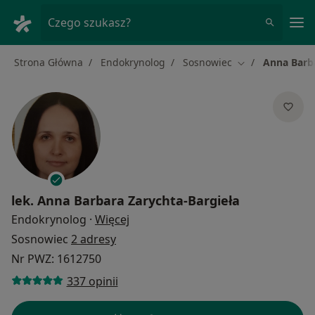
Me
Czego szukasz?
Strona Główna
Endokrynolog
Sosnowiec
Anna Barba
Zmień miasto
lek.
Anna Barbara Zarychta-Bargieła
O specjalizacjach
Endokrynolog
·
Więcej
Sosnowiec
2 adresy
Nr PWZ: 1612750
337 opinii