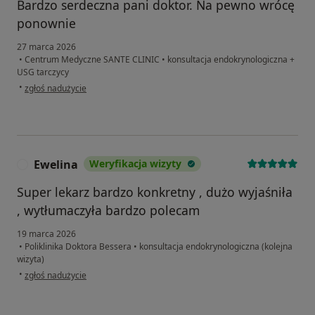
Bardzo serdeczna pani doktor. Na pewno wrócę
ponownie
27 marca 2026
•
Centrum Medyczne SANTE CLINIC
•
konsultacja endokrynologiczna +
USG tarczycy
w opinii użytkownika Roksana
•
zgłoś nadużycie
Ewelina
Weryfikacja wizyty
E
Super lekarz bardzo konkretny , dużo wyjaśniła
, wytłumaczyła bardzo polecam
19 marca 2026
•
Poliklinika Doktora Bessera
•
konsultacja endokrynologiczna (kolejna
wizyta)
w opinii użytkownika Ewelina
•
zgłoś nadużycie