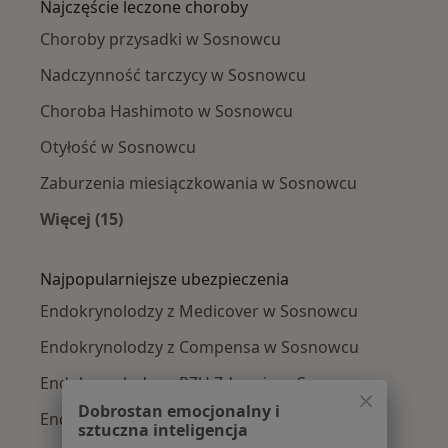
Najczęście leczone choroby
Choroby przysadki w Sosnowcu
Nadczynność tarczycy w Sosnowcu
Choroba Hashimoto w Sosnowcu
Otyłość w Sosnowcu
Zaburzenia miesiączkowania w Sosnowcu
Więcej (15)
Więcej w kategorii: Najczęście leczone chorob
Najpopularniejsze ubezpieczenia
Endokrynolodzy z Medicover w Sosnowcu
Endokrynolodzy z Compensa w Sosnowcu
Endokrynolodzy z PZU Zdrowie w Sosnowcu
Dobrostan emocjonalny i
Endokrynolodzy z Allianz w Sosnowcu
sztuczna inteligencja