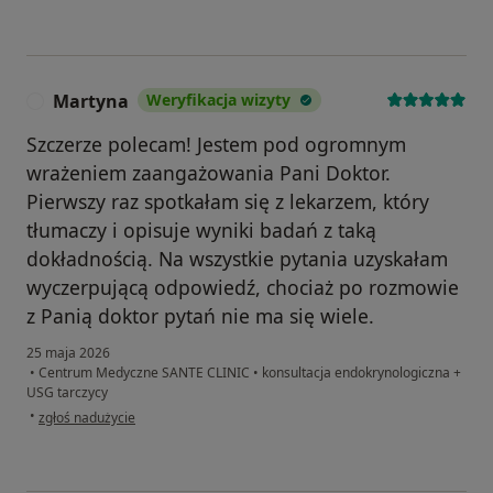
Martyna
Weryfikacja wizyty
M
Szczerze polecam! Jestem pod ogromnym
wrażeniem zaangażowania Pani Doktor.
Pierwszy raz spotkałam się z lekarzem, który
tłumaczy i opisuje wyniki badań z taką
dokładnością. Na wszystkie pytania uzyskałam
wyczerpującą odpowiedź, chociaż po rozmowie
z Panią doktor pytań nie ma się wiele.
25 maja 2026
•
Centrum Medyczne SANTE CLINIC
•
konsultacja endokrynologiczna +
USG tarczycy
w opinii użytkownika Martyna
•
zgłoś nadużycie