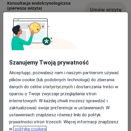
Konsultacja endokrynologiczna
(pierwsza wizyta)
Umów wizytę
250 zł
Szczegóły
Konsultacja endokrynologiczna
(kolejna wizyta)
Umów wizytę
250 zł
Szczegóły
Konsultacja endokrynologiczna
Szanujemy Twoją prywatność
online
Umów wizytę
200 zł
Szczegóły
Akceptując, pozwalasz nam i naszym partnerom używać
plików cookie (lub podobnych technologii) do zbierania
Konsultacja endokrynologiczna
danych do celów statystycznych i dostarczania treści w
250 zł
Szczegóły
oparciu o Twoje zwyczaje przeglądania stron
internetowych. W każdej chwili możesz sprawdzić i
zaktualizować swoje preferencje w ustawieniach. W
Konsultacja endokrynologiczna + USG tarczycy
ustawieniach znajdziesz również linki do polityk
400 zł
Szczegóły
prywatności stron trzecich. Więcej informacji znajdziesz
w
polityka cookies