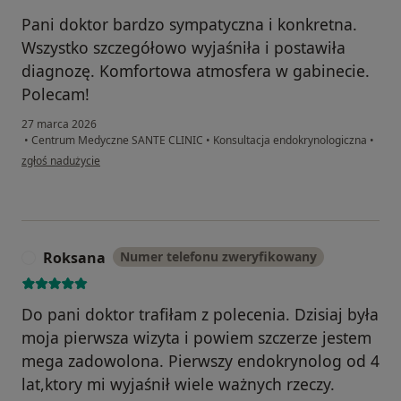
Pani doktor bardzo sympatyczna i konkretna.
Wszystko szczegółowo wyjaśniła i postawiła
diagnozę. Komfortowa atmosfera w gabinecie.
Polecam!
27 marca 2026
•
Centrum Medyczne SANTE CLINIC
•
Konsultacja endokrynologiczna
•
w opinii użytkownika Sylwia
zgłoś nadużycie
Roksana
Numer telefonu zweryfikowany
R
Do pani doktor trafiłam z polecenia. Dzisiaj była
moja pierwsza wizyta i powiem szczerze jestem
mega zadowolona. Pierwszy endokrynolog od 4
lat,ktory mi wyjaśnił wiele ważnych rzeczy.