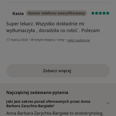
Kasia
Numer telefonu zweryfikowany
K
Super lekarz. Wszystko dokładnie mi
wytłumaczyła , doradziła co robić . Polecam
w opinii użytkownika Kasia
17 marca 2026
•
W innym miejscu
•
Inny
•
zgłoś nadużycie
Zobacz więcej
opinie powyżej
Najczęściej zadawane pytania
Jaki jest zakres porad oferowanych przez Anna
Barbara Zarychta-Bargieła?
Anna Barbara Zarychta-Bargieła to endokrynolog.