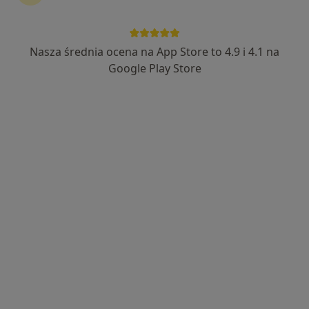
Nasza średnia ocena na App Store to 4.9 i 4.1 na
Bezpieczne płatności
Skupienie na pacjencie
Google Play Store
mgr Marlena Ślósarczyk
·
Więcej
Dietetyk
20 opinii
Adres 1
Adres 2
Online 1
Online 2
Ignacego Krasickiego 14, Będzin
•
Mapa
INTER-MED BĘDZIN
Konsultacja dietetyczna
200 zł
Specjalista nie oferuje umawiania online pod tym adresem.
Poproś o wizytę