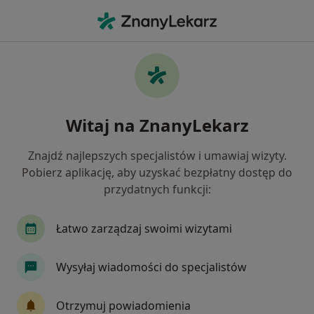
Me
Niepłodność • Sosnowiec, śląskie
Filtry
• 1
Ubezpieczenie
Map
Niepłodność specjaliści w Sosnowcu
Witaj na ZnanyLekarz
Jak działają wyniki wyszukiwania
Znajdź najlepszych specjalistów i umawiaj wizyty.
Pobierz aplikację, aby uzyskać bezpłatny dostęp do
Jakiego specjalisty szukasz?
przydatnych funkcji:
Ginekolog
Internista
Urolog
Endokr
Łatwo zarządzaj swoimi wizytami
Wysyłaj wiadomości do specjalistów
Otrzymuj powiadomienia