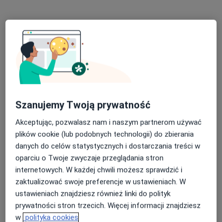
Konsultacja ginekologiczna
280 zł
Specjalista nie oferuje umawiania online pod tym adresem.
Poproś o wizytę
Szanujemy Twoją prywatność
Akceptując, pozwalasz nam i naszym partnerom używać
plików cookie (lub podobnych technologii) do zbierania
danych do celów statystycznych i dostarczania treści w
dr n. med. Kamila Trepka-Wróbel
oparciu o Twoje zwyczaje przeglądania stron
·
Więcej
Ginekolog
internetowych. W każdej chwili możesz sprawdzić i
176 opinii
zaktualizować swoje preferencje w ustawieniach. W
ustawieniach znajdziesz również linki do polityk
Adres 1
Adres 2
prywatności stron trzecich. Więcej informacji znajdziesz
w
polityka cookies