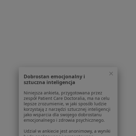
Poproś o wizytę
1
2
3
4
5
Powiązane wyszukiwania
W pobliżu Sosnowca
Niepłodność w Katowicach
Niepłodność w Gliwicach
Dobrostan emocjonalny i
sztuczna inteligencja
Niepłodność w Chorzowie
Niniejsza ankieta, przygotowana przez
Niepłodność w Tychach
zespół Patient Care Doctoralia, ma na celu
lepsze zrozumienie, w jaki sposób ludzie
Niepłodność w Dąbrowie Górniczej
korzystają z narzędzi sztucznej inteligencji
jako wsparcia dla swojego dobrostanu
Więcej (14)
emocjonalnego i zdrowia psychicznego.
Więcej w kategorii: W pobliżu Sosnowca
Udział w ankiecie jest anonimowy, a wyniki
Schorzenia w Sosnowcu