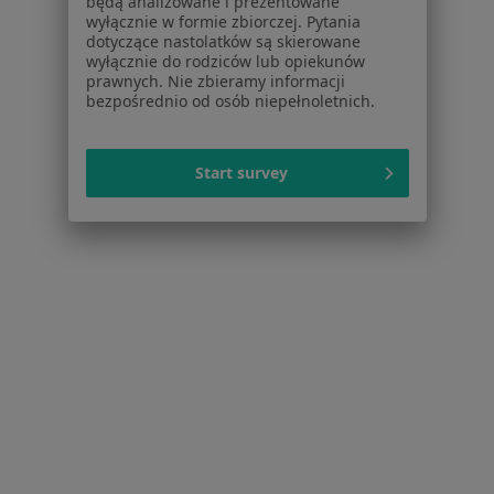
będą analizowane i prezentowane
wyłącznie w formie zbiorczej. Pytania
Choroby ginekologiczne w Sosnowcu
dotyczące nastolatków są skierowane
wyłącznie do rodziców lub opiekunów
Mięśniaki macicy w Sosnowcu
prawnych. Nie zbieramy informacji
bezpośrednio od osób niepełnoletnich.
Zaburzenia miesiączkowania w Sosnowcu
Zespół policystycznych jajników (PCOS / PMOS) w
Start survey
Sosnowcu
Menopauza w Sosnowcu
Więcej (15)
Więcej w kategorii: Schorzenia w Sosnowcu
Strona Główna
Choroby
Niepłodność
Zmień miasto
Sosnowiec
Zmień miasto