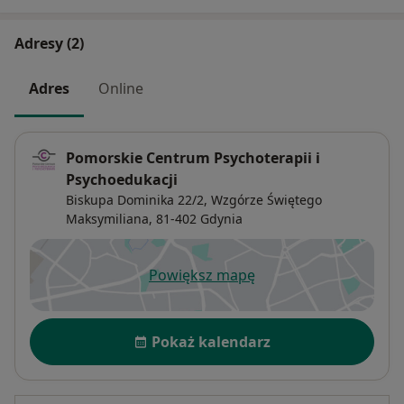
Adresy (2)
Adres
Online
Pomorskie Centrum Psychoterapii i
Psychoedukacji
Biskupa Dominika 22/2,
Wzgórze Świętego
Maksymiliana
, 81-402
Gdynia
Powiększ mapę
otwiera się w nowej karcie
Dostępność
Pokaż kalendarz