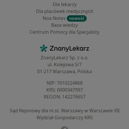
Dla lekarzy
Dla placówek medycznych
Noa Notes
nowość
Baza wiedzy
Centrum Pomocy dla Specjalisty
Kontakt
ZnanyLekarz - Strona główna
ZnanyLekarz Sp. z o.o.
ul. Kolejowa 5/7
01-217 Warszawa, Polska
NIP: ⁠7010224868
KRS: ⁠0000347997
REGON: ⁠142276657
Sąd Rejonowy dla m.st. Warszawy w Warszawie XII
Wydział Gospodarczy KRS
Facebook
otwiera się w nowej karcie