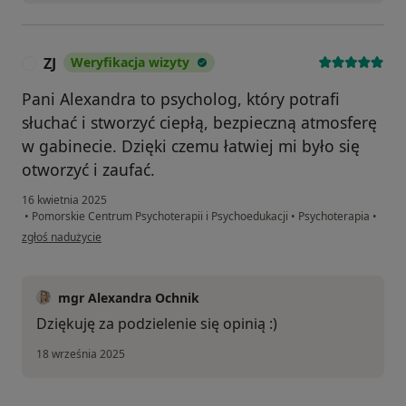
ZJ
Weryfikacja wizyty
Z
Pani Alexandra to psycholog, który potrafi
słuchać i stworzyć ciepłą, bezpieczną atmosferę
w gabinecie. Dzięki czemu łatwiej mi było się
otworzyć i zaufać.
16 kwietnia 2025
•
Pomorskie Centrum Psychoterapii i Psychoedukacji
•
Psychoterapia
•
w opinii użytkownika ZJ
zgłoś nadużycie
mgr Alexandra Ochnik
Dziękuję za podzielenie się opinią :)
18 września 2025