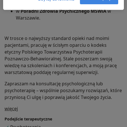
w
Poradni Zdrowia Psychicznego MSWiA
w
Warszawie.
W trosce o najwyższy standard opieki nad moimi
pacjentami, pracuję w ścisłym oparciu o kodeks
etyczny Polskiego Towarzystwa Psychoterapii
Poznawczo-Behawioralnej. Stale poszerzam swoją
wiedzę na szkoleniach i konferencjach, a moją pracę
warsztatową poddaję regularnej superwizji.
Zapraszam na konsultację psychologiczną lub
psychoterapię – wspólnie poszukamy rozwiązań, które
przyniosą Ci ulgę i poprawią jakość Twojego życia.
O mnie
więcej
Podejście terapeutyczne