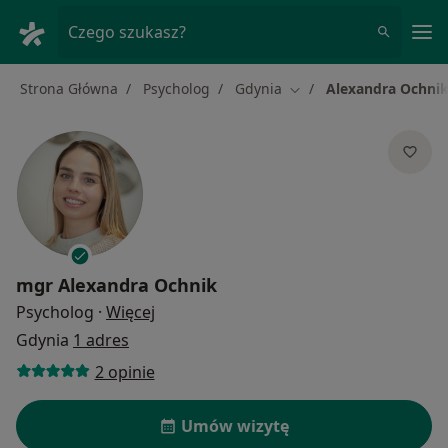
Me
Czego szukasz?
Strona Główna
Psycholog
Gdynia
Alexandra Ochni
Zmień miasto
mgr
Alexandra Ochnik
O specjalizacjach
Psycholog
·
Więcej
Gdynia
1 adres
2 opinie
Umów wizytę