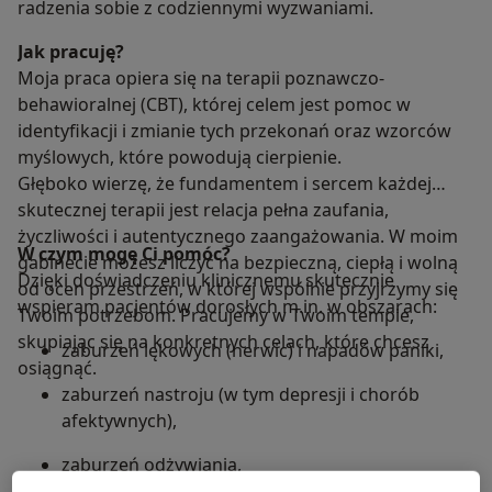
radzenia sobie z codziennymi wyzwaniami.
Jak pracuję?
Moja praca opiera się na terapii poznawczo-
behawioralnej (CBT), której celem jest pomoc w
identyfikacji i zmianie tych przekonań oraz wzorców
myślowych, które powodują cierpienie.
Głęboko wierzę, że fundamentem i sercem każdej
skutecznej terapii jest relacja pełna zaufania,
życzliwości i autentycznego zaangażowania. W moim
W czym mogę Ci pomóc?
gabinecie możesz liczyć na bezpieczną, ciepłą i wolną
Dzięki doświadczeniu klinicznemu skutecznie
od ocen przestrzeń, w której wspólnie przyjrzymy się
wspieram pacjentów dorosłych m.in. w obszarach:
Twoim potrzebom. Pracujemy w Twoim tempie,
skupiając się na konkretnych celach, które chcesz
zaburzeń lękowych (nerwic) i napadów paniki,
osiągnąć.
zaburzeń nastroju (w tym depresji i chorób
afektywnych),
zaburzeń odżywiania,