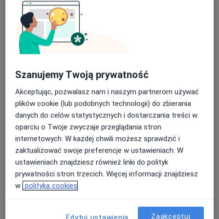
zaburzeń osobowości,
kryzysów emocjonalnych i przewlekłego stresu.
Moje doświadczenie i dlaczego warto mi zaufać
Szanujemy Twoją prywatność
Jestem absolwentką psychologii, a obecnie poszerzam
Akceptując, pozwalasz nam i naszym partnerom używać
swoje kompetencje podczas czteroletniego,
plików cookie (lub podobnych technologii) do zbierania
całościowego szkolenia psychoterapeutycznego w
danych do celów statystycznych i dostarczania treści w
Szkole Terapii Inter Ego.
oparciu o Twoje zwyczaje przeglądania stron
Posiadam bardzo solidne zaplecze kliniczne, które
internetowych. W każdej chwili możesz sprawdzić i
budowałam w renomowanych i wymagających
zaktualizować swoje preferencje w ustawieniach. W
placówkach. Swoje doświadczenie zdobywałam m.in.:
ustawieniach znajdziesz również linki do polityk
w
Instytucie Psychiatrii i Neurologii (IPiN)
w
prywatności stron trzecich. Więcej informacji znajdziesz
Warszawie (w Całodobowej Klinice Nerwic,
w
polityka cookies
Zaburzeń Osobowości i Zaburzeń Odżywiania),
w
Centrum Medycznym HCP
(na Całodobowym
Zaakceptuj
Edytuj ustawienia
Oddziale Chorób Afektywnych),