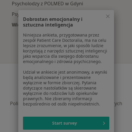
Psycholodzy z POLMED w Gdyni
Psycholodzy z NFZ w Gdyni
Dobrostan emocjonalny i
Więcej (2)
sztuczna inteligencja
Więcej w kategorii: Najpopularniejsze ubezpie
Niniejsza ankieta, przygotowana przez
zespół Patient Care Doctoralia, ma na celu
lepsze zrozumienie, w jaki sposób ludzie
korzystają z narzędzi sztucznej inteligencji
jako wsparcia dla swojego dobrostanu
emocjonalnego i zdrowia psychicznego.
Serwis
Udział w ankiecie jest anonimowy, a wyniki
będą analizowane i prezentowane
Regulamin
wyłącznie w formie zbiorczej. Pytania
dotyczące nastolatków są skierowane
Polityka prywatności pacjentów
wyłącznie do rodziców lub opiekunów
Polityka prywatności profesjonalistów
prawnych. Nie zbieramy informacji
Polityka prywatności dla profesjonalistów, których
bezpośrednio od osób niepełnoletnich.
dane pozyskaliśmy samodzielnie
Polityka cookies
Start survey
Jak działają wyniki wyszukiwania
Dostępność