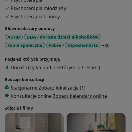
Psychoterapia
Psychoterapia młodzieży
Psychoterapia traumy
Główne obszary pomocy
ADHD
DDA - dorosłe dzieci alkoholików
a11y_sr_m
Fobia społeczna
Fobie
Hipochondria
+30
Pacjenci których przyjmuję
Dorośli (Tylko pod niektórymi adresami)
Rodzaje konsultacji
Stacjonarne
Zobacz lokalizacje (1)
Konsultacje online
Zobacz kalendarz online
Zdjęcia i filmy