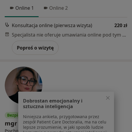
Online 1
Online 2
Konsultacja online (pierwsza wizyta)
220 zł
Specjalista nie oferuje umawiania online pod tym adresem.
Poproś o wizytę
Dobrostan emocjonalny i
sztuczna inteligencja
Bezpieczne płatności
Niniejsza ankieta, przygotowana przez
zespół Patient Care Doctoralia, ma na celu
mgr Daria Puźniak
lepsze zrozumienie, w jaki sposób ludzie
·
Więcej
Psycholog, Psycholog dziecięcy