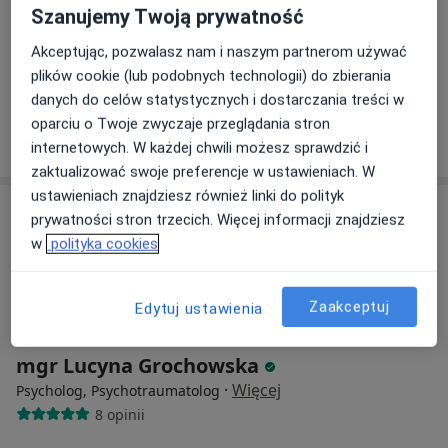
Graniczna 7 a/4, Gdynia
•
Mapa
Szanujemy Twoją prywatność
Gabinet psychologiczny, pomorskie
Akceptując, pozwalasz nam i naszym partnerom używać
Konsultacja psychologiczna
180 zł
plików cookie (lub podobnych technologii) do zbierania
Specjalista nie oferuje umawiania online pod tym adresem.
danych do celów statystycznych i dostarczania treści w
oparciu o Twoje zwyczaje przeglądania stron
Poproś o wizytę
internetowych. W każdej chwili możesz sprawdzić i
zaktualizować swoje preferencje w ustawieniach. W
ustawieniach znajdziesz również linki do polityk
prywatności stron trzecich. Więcej informacji znajdziesz
w
polityka cookies
Zaakceptuj
Edytuj ustawienia
mgr Lucyna Grochowska
·
Więcej
Psycholog, Psychotraumatolog
8 opinii