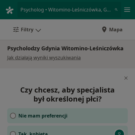
Me
Psycholog • Witomino-Leśniczówka, Gdynia, pomorskie
Filtry
Mapa
Psycholodzy Gdynia Witomino-Leśniczówka
Jak działają wyniki wyszukiwania
Czy chcesz, aby specjalista
był określonej płci?
Nie mam preferencji
Tak, kobieta