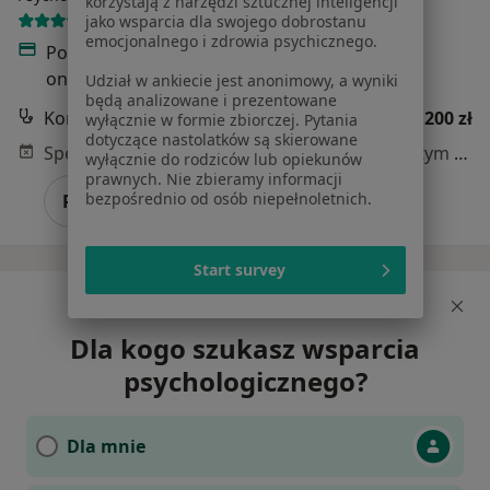
korzystają z narzędzi sztucznej inteligencji
140 opinii
jako wsparcia dla swojego dobrostanu
emocjonalnego i zdrowia psychicznego.
Popularny specjalista: pacjenci chętnie płacą
online
Udział w ankiecie jest anonimowy, a wyniki
będą analizowane i prezentowane
Konsultacja psychologiczna
200 zł
wyłącznie w formie zbiorczej. Pytania
dotyczące nastolatków są skierowane
Specjalista nie oferuje umawiania online pod tym adresem.
wyłącznie do rodziców lub opiekunów
prawnych. Nie zbieramy informacji
bezpośrednio od osób niepełnoletnich.
Poproś o wizytę
Start survey
Dla kogo szukasz wsparcia
psychologicznego?
Dla mnie