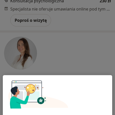
Konsultacja psychologiczna
230 zł
Specjalista nie oferuje umawiania online pod tym adresem.
Poproś o wizytę
mgr Julianna Szwedek-Kupper
·
Więcej
Psycholog
5 opinii
Adres
Online