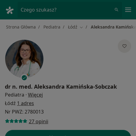
Me
Czego szukasz?
Strona Główna
Pediatra
Łódź
Aleksandra Kamińska
Zmień miasto
dr n. med.
Aleksandra Kamińska-Sobczak
O specjalizacjach
Pediatra
·
Więcej
Łódź
1 adres
Nr PWZ: 2780013
27 opinii