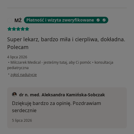
MŻ
Płatność i wizyta zweryfikowane
M
Super lekarz, bardzo miła i cierpliwa, dokładna.
Polecam
4 lipca 2026
•
Milczarek Medical - jesteśmy tutaj, aby Ci pomóc
•
konsultacja
pediatryczna
w opinii użytkownika MŻ
•
zgłoś nadużycie
dr n. med. Aleksandra Kamińska-Sobczak
Dziękuję bardzo za opinię. Pozdrawiam
serdecznie
5 lipca 2026