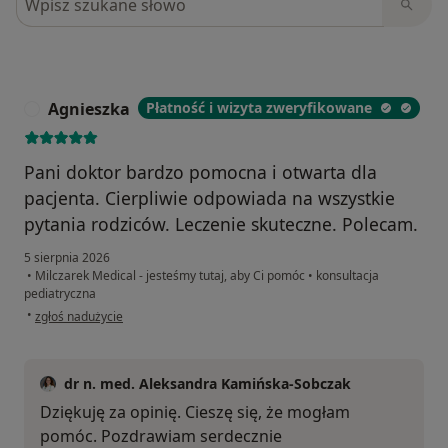
Agnieszka
Płatność i wizyta zweryfikowane
A
Pani doktor bardzo pomocna i otwarta dla
pacjenta. Cierpliwie odpowiada na wszystkie
pytania rodziców. Leczenie skuteczne. Polecam.
5 sierpnia 2026
•
Milczarek Medical - jesteśmy tutaj, aby Ci pomóc
•
konsultacja
pediatryczna
w opinii użytkownika Agnieszka
•
zgłoś nadużycie
dr n. med. Aleksandra Kamińska-Sobczak
Dziękuję za opinię. Cieszę się, że mogłam
pomóc. Pozdrawiam serdecznie