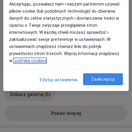
Akceptując, pozwalasz nam i naszym partnerom używać
Dzieci
plików cookie (lub podobnych technologii) do zbierania
danych do celów statystycznych i dostarczania treści w
Rodzaje konsultacji
oparciu o Twoje zwyczaje przeglądania stron
Stacjonarne
Zobacz lokalizacje (1)
internetowych. W każdej chwili możesz sprawdzić i
Zdjęcia i filmy
zaktualizować swoje preferencje w ustawieniach. W
ustawieniach znajdziesz również linki do polityk
prywatności stron trzecich. Więcej informacji znajdziesz
w
polityka cookies
Zaakceptuj
Edytuj ustawienia
Zobacz galerię (5)
Pokaż więcej
o doświadczeniu