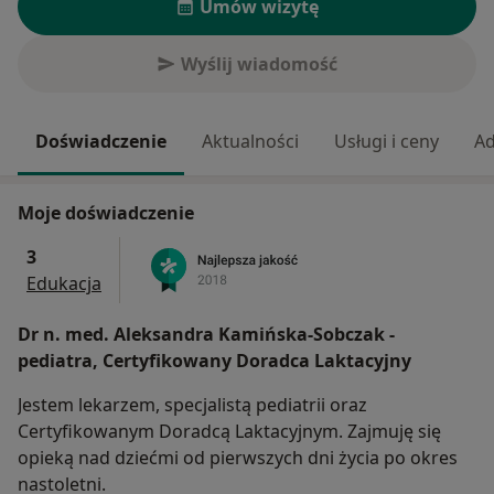
Umów wizytę
Wyślij wiadomość
Doświadczenie
Aktualności
Usługi i ceny
Ad
Moje doświadczenie
3
Edukacja
Dr n. med. Aleksandra Kamińska-Sobczak -
pediatra, Certyfikowany Doradca Laktacyjny
Jestem lekarzem, specjalistą pediatrii oraz
Certyfikowanym Doradcą Laktacyjnym. Zajmuję się
opieką nad dziećmi od pierwszych dni życia po okres
nastoletni.