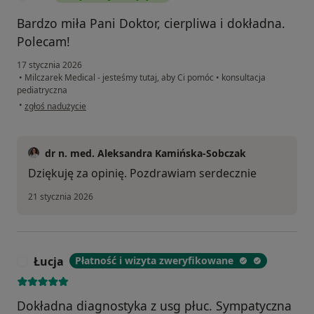
Bardzo miła Pani Doktor, cierpliwa i dokładna.
Polecam!
17 stycznia 2026
•
Milczarek Medical - jesteśmy tutaj, aby Ci pomóc
•
konsultacja
pediatryczna
w opinii użytkownika KP
•
zgłoś nadużycie
dr n. med. Aleksandra Kamińska-Sobczak
Dziękuję za opinię. Pozdrawiam serdecznie
21 stycznia 2026
Łucja
Płatność i wizyta zweryfikowane
Ł
Dokładna diagnostyka z usg płuc. Sympatyczna