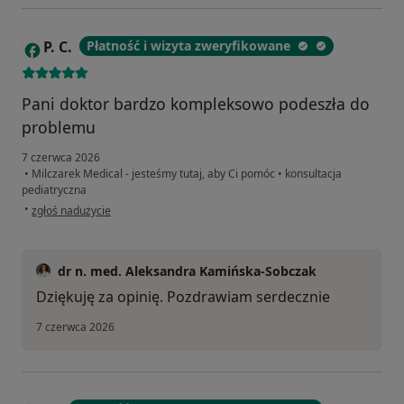
P. C.
Płatność i wizyta zweryfikowane
P
Pani doktor bardzo kompleksowo podeszła do
problemu
7 czerwca 2026
•
Milczarek Medical - jesteśmy tutaj, aby Ci pomóc
•
konsultacja
pediatryczna
w opinii użytkownika P. C.
•
zgłoś nadużycie
dr n. med. Aleksandra Kamińska-Sobczak
Dziękuję za opinię. Pozdrawiam serdecznie
7 czerwca 2026