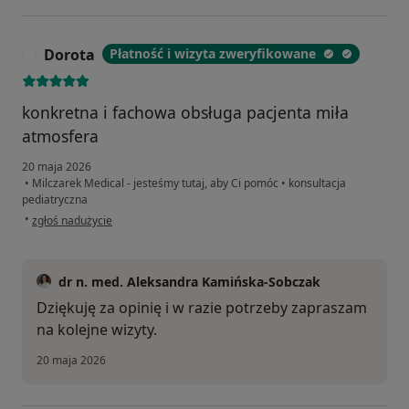
Dorota
Płatność i wizyta zweryfikowane
D
konkretna i fachowa obsługa pacjenta miła
atmosfera
20 maja 2026
•
Milczarek Medical - jesteśmy tutaj, aby Ci pomóc
•
konsultacja
pediatryczna
w opinii użytkownika Dorota
•
zgłoś nadużycie
dr n. med. Aleksandra Kamińska-Sobczak
Dziękuję za opinię i w razie potrzeby zapraszam
na kolejne wizyty.
20 maja 2026