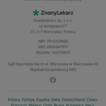
Kontakt
ZnanyLekarz - Strona główna
ZnanyLekarz Sp. z o.o.
ul. Kolejowa 5/7
01-217 Warszawa, Polska
NIP: ⁠7010224868
KRS: ⁠0000347997
REGON: ⁠142276657
Sąd Rejonowy dla m.st. Warszawy w Warszawie XII
Wydział Gospodarczy KRS
Facebook
otwiera się w nowej karcie
otwiera się w nowej karcie
otwiera się w nowej karcie
otwiera się w nowej karcie
otwiera się w nowej karci
otwiera się
otwi
Polska
,
Türkiye
,
España
,
Italia
,
Deutschland
,
Česko
,
otwiera się w nowej karcie
otwiera się w nowej karcie
otwiera się w nowej karcie
otwiera się w nowej kar
otwiera się 
otwier
Portugal
,
México
,
Chile
,
Brasil
,
Argentina
,
Perú
,