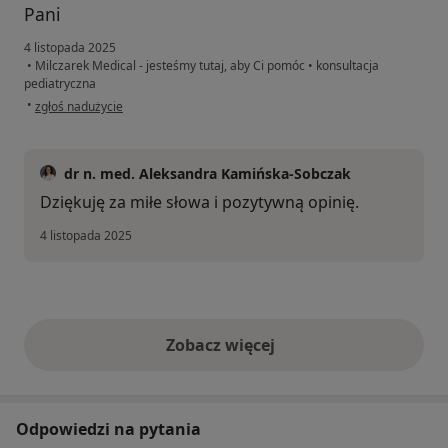
Pani
4 listopada 2025
•
Milczarek Medical - jesteśmy tutaj, aby Ci pomóc
•
konsultacja
pediatryczna
w opinii użytkownika Łucja
•
zgłoś nadużycie
dr n. med. Aleksandra Kamińska-Sobczak
Dziękuję za miłe słowa i pozytywną opinię.
4 listopada 2025
Zobacz więcej
opinie powyżej
Odpowiedzi na pytania