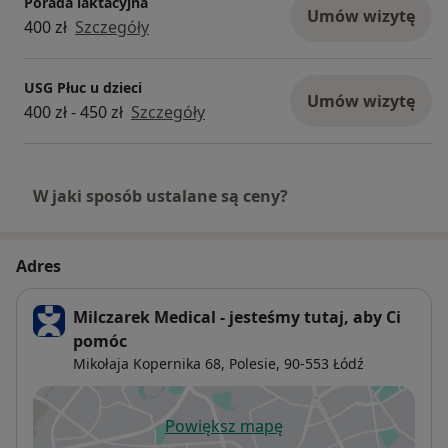
Porada laktacyjna
Umów wizytę
400 zł
Szczegóły
USG Płuc u dzieci
Umów wizytę
400 zł - 450 zł
Szczegóły
W jaki sposób ustalane są ceny?
Adres
Milczarek Medical - jesteśmy tutaj, aby Ci
pomóc
Mikołaja Kopernika 68,
Polesie
, 90-553
Łódź
Powiększ mapę
otwiera się w nowej karcie