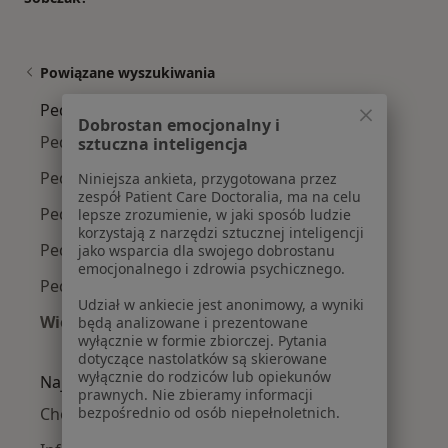
Powiązane wyszukiwania
Pediatrzy w pobliżu
Dobrostan emocjonalny i
Pediatrzy Bałuty
sztuczna inteligencja
Pediatrzy Górna
Niniejsza ankieta, przygotowana przez
zespół Patient Care Doctoralia, ma na celu
Pediatrzy Śródmieście
lepsze zrozumienie, w jaki sposób ludzie
korzystają z narzędzi sztucznej inteligencji
Pediatrzy Widzew
jako wsparcia dla swojego dobrostanu
emocjonalnego i zdrowia psychicznego.
Pediatrzy Polesie
Udział w ankiecie jest anonimowy, a wyniki
Więcej (2)
będą analizowane i prezentowane
wyłącznie w formie zbiorczej. Pytania
Więcej w kategorii: Pediatrzy w pobliżu
dotyczące nastolatków są skierowane
wyłącznie do rodziców lub opiekunów
Najczęście leczone choroby
prawnych. Nie zbieramy informacji
bezpośrednio od osób niepełnoletnich.
Choroby wieku dziecięcego w Łodzi