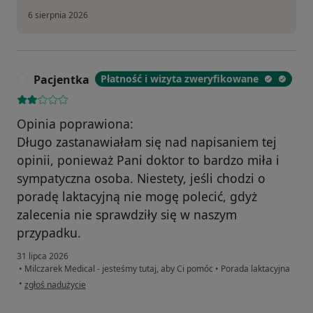
6 sierpnia 2026
Pacjentka
Płatność i wizyta zweryfikowane
P
Opinia poprawiona:
Długo zastanawiałam się nad napisaniem tej
opinii, ponieważ Pani doktor to bardzo miła i
sympatyczna osoba. Niestety, jeśli chodzi o
poradę laktacyjną nie mogę polecić, gdyż
zalecenia nie sprawdziły się w naszym
przypadku.
31 lipca 2026
•
Milczarek Medical - jesteśmy tutaj, aby Ci pomóc
•
Porada laktacyjna
w opinii użytkownika Pacjentka
•
zgłoś nadużycie