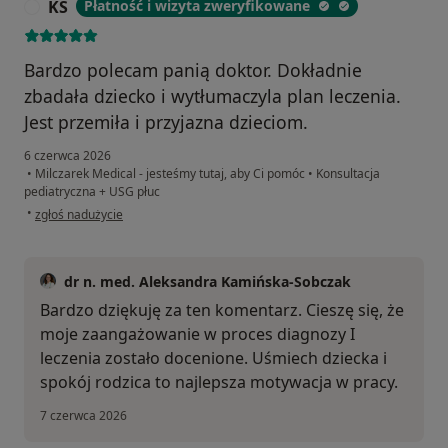
KS
Płatność i wizyta zweryfikowane
K
Bardzo polecam panią doktor. Dokładnie
zbadała dziecko i wytłumaczyla plan leczenia.
Jest przemiła i przyjazna dzieciom.
6 czerwca 2026
•
Milczarek Medical - jesteśmy tutaj, aby Ci pomóc
•
Konsultacja
pediatryczna + USG płuc
w opinii użytkownika KS
•
zgłoś nadużycie
dr n. med. Aleksandra Kamińska-Sobczak
Bardzo dziękuję za ten komentarz. Cieszę się, że
moje zaangażowanie w proces diagnozy I
leczenia zostało docenione. Uśmiech dziecka i
spokój rodzica to najlepsza motywacja w pracy.
7 czerwca 2026