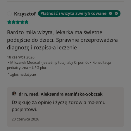
Krzysztof
Płatność i wizyta zweryfikowane
K
Bardzo miła wizyta, lekarka ma świetne
podejście do dzieci. Sprawnie przeprowadziła
diagnozę i rozpisała leczenie
18 czerwca 2026
•
Milczarek Medical - jesteśmy tutaj, aby Ci pomóc
•
Konsultacja
pediatryczna + USG płuc
w opinii użytkownika Krzysztof
•
zgłoś nadużycie
dr n. med. Aleksandra Kamińska-Sobczak
Dziękuję za opinię i życzę zdrowia małemu
pacjentowi.
20 czerwca 2026