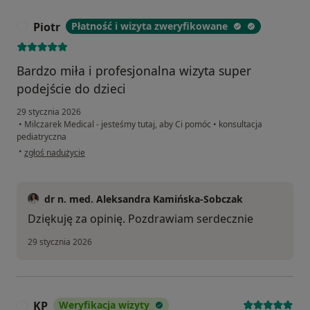
Piotr
Płatność i wizyta zweryfikowane
P
Bardzo miła i profesjonalna wizyta super
podejście do dzieci
29 stycznia 2026
•
Milczarek Medical - jesteśmy tutaj, aby Ci pomóc
•
konsultacja
pediatryczna
w opinii użytkownika Piotr
•
zgłoś nadużycie
dr n. med. Aleksandra Kamińska-Sobczak
Dziękuję za opinię. Pozdrawiam serdecznie
29 stycznia 2026
KP
Weryfikacja wizyty
K