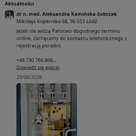
Aktualności
dr n. med. Aleksandra Kamińska-Sobczak
Mikołaja Kopernika 68, 90-553 Łódź
Jeżeli nie widzą Państwo dogodnego terminu
online, zachęcamy do kontaktu telefonicznego z
rejestracją poradni:
+48 730 766 866
Dowiedz się więcej
Dojazd do Milczarek Medical można sprawdzić w
29/06/2026
Google Maps. Lokalizacja została ustawiona tak,
aby prowadzić bezpośrednio pod wejście do
poradni:
https://share.google/fVAuEYEfe1g18uFf5