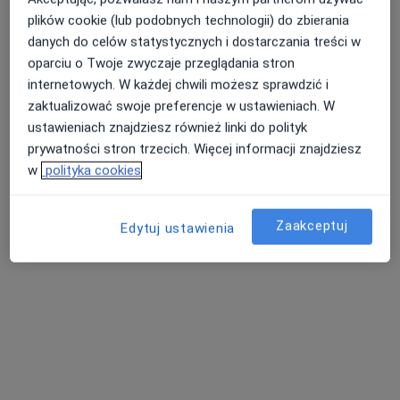
plików cookie (lub podobnych technologii) do zbierania
danych do celów statystycznych i dostarczania treści w
oparciu o Twoje zwyczaje przeglądania stron
internetowych. W każdej chwili możesz sprawdzić i
zaktualizować swoje preferencje w ustawieniach. W
lek. Piotr Majchrzak
ustawieniach znajdziesz również linki do polityk
W trakcie specjalizacji (Gastrolog dziecięcy)
prywatności stron trzecich. Więcej informacji znajdziesz
76 opinii
w
polityka cookies
Mikołaja Kopernika 68, Łódź
•
Mapa
RMED Centrum Medyczne NZOZ
Zaakceptuj
Edytuj ustawienia
Konsultacja pediatryczna
280 zł
Specjalista nie oferuje umawiania online pod tym adresem.
Poproś o wizytę