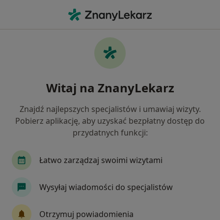
Me
Wymioty • Łódź, łódzkie
Filtry
• 1
Ubezpieczenie
Map
Wymioty specjaliści w Łodzi
Witaj na ZnanyLekarz
Jak działają wyniki wyszukiwania
Znajdź najlepszych specjalistów i umawiaj wizyty.
Pobierz aplikację, aby uzyskać bezpłatny dostęp do
Jakiego specjalisty szukasz?
przydatnych funkcji:
Pediatra
Internista
Gastrolog
Kardio
Łatwo zarządzaj swoimi wizytami
Wysyłaj wiadomości do specjalistów
Otrzymuj powiadomienia