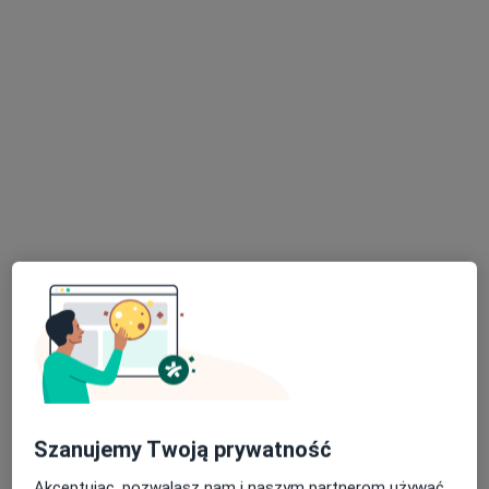
Popularna placówka: pacjenci chętnie płacą online
Mikołaja Kopernika 68, Łódź
•
Mapa
Konsultacja dietetyczna
200 zł
Pokaż więcej usług
lek. Zbigniew
lek. Julia Milczarek
dr n. med. Marcin
Klimczak
psychiatra
Milczarek
angiolog
ortopeda
Zobacz wszystkich 5 specjalistów
Brak dostępnych specjalistów z wolnymi terminami w tym centrum medycznym.
Pokaż profil
Szanujemy Twoją prywatność
Akceptując, pozwalasz nam i naszym partnerom używać