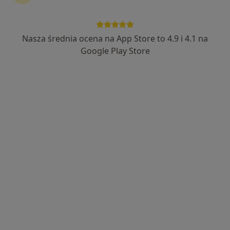
Nasza średnia ocena na App Store to 4.9 i 4.1 na
Bezpieczne płatności
Google Play Store
lek. Kacper Mazur
W trakcie specjalizacji (Lekarz rodzinny), Lekarz pierwszego
·
Więcej
kontaktu
216 opinii
Najbardziej aktualna wiedza medyczna
Ukończony z wyróżnieniem UM w Łodzi
Indywidualne podejście do pacjenta
Adres 1
Adres 2
Adres 3
Adres 4
Adres 5
Kapitana Stefana Pogonowskiego 4, Łódź
•
Mapa
Praktyka Lekarska Kacper Mazur
Konsultacja lekarza rodzinnego przez telefon
159 zł