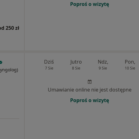
Poproś o wizytę
od 250 zł
Dziś
Jutro
Ndz,
Pon,
7 Sie
8 Sie
9 Sie
10 Sie
ryngolog)
Umawianie online nie jest dostępne
Poproś o wizytę