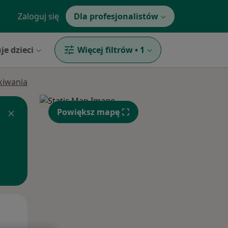
Zaloguj się
Dla profesjonalistów
je dzieci
Więcej filtrów
•
1
ukiwania
Powiększ mapę
Wt,
Śr,
Czw,
11 Sie
12 Sie
13 Sie