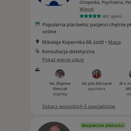
Ortopedia, Psychiatria, Pe
Więcej
401 opinii
Popularna placówka: pacjenci chętnie p
online
Mikołaja Kopernika 68, Łódź
•
Mapa
Konsultacja dietetyczna
Pokaż więcej usług
lek. Zbigniew
lek. Julia Milczarek
dr n. 
Klimczak
psychiatra
Mil
angiolog
or
Zobacz wszystkich 5 specjalistów
Bezpieczne płatności