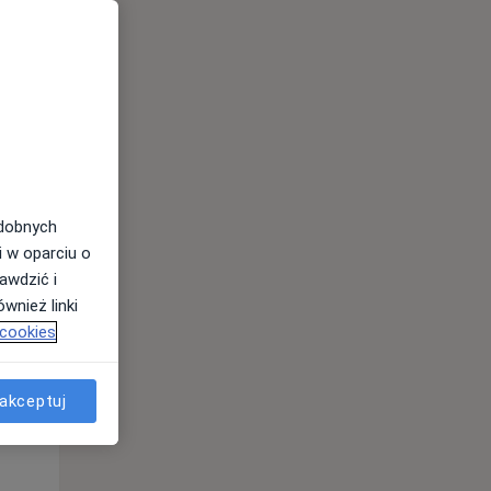
odobnych
i w oparciu o
awdzić i
Wt,
Śr,
Czw,
wnież linki
11 Sie
12 Sie
13 Sie
 cookies
akceptuj