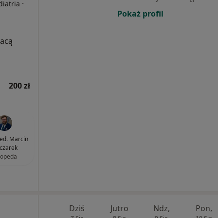
·
diatria
Pokaż profil
łacą
200 zł
med. Marcin
czarek
topeda
Dziś
Jutro
Ndz,
Pon,