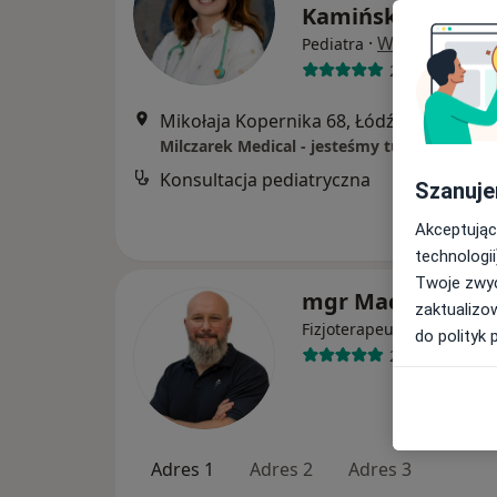
Kamińska-Sobcza
·
Więcej
Pediatra
27 opinii
Mikołaja Kopernika 68, Łódź
•
Mapa
Milczarek Medical - jesteśmy tutaj, aby Ci 
Konsultacja pediatryczna
Szanuje
Akceptując
technologii
Twoje zwyc
mgr Maciek Kaps
zaktualizo
·
Więcej
Fizjoterapeuta
do polityk 
25 opinii
Adres 1
Adres 2
Adres 3