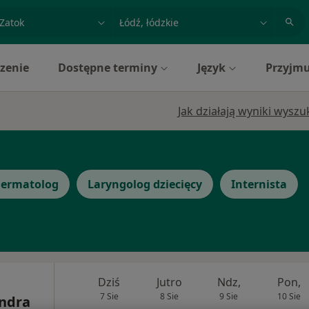
acja, badanie lub nazwisko
miasto lub dzielnica
zenie
Dostępne terminy
Język
Przyjmu
Jak działają wyniki wysz
ermatolog
Laryngolog dziecięcy
Internista
Dziś
Jutro
Ndz,
Pon,
7 Sie
8 Sie
9 Sie
10 Sie
andra