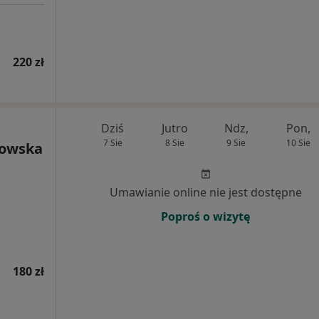
220 zł
Dziś
Jutro
Ndz,
Pon,
7 Sie
8 Sie
9 Sie
10 Sie
kowska
Umawianie online nie jest dostępne
Poproś o wizytę
180 zł