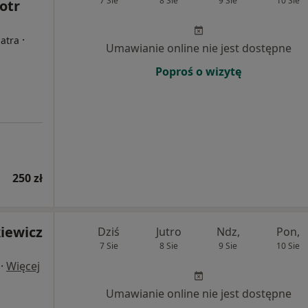
7 Sie
8 Sie
9 Sie
10 Sie
otr
·
iatra
Umawianie online nie jest dostępne
Poproś o wizytę
250 zł
iewicz
Dziś
Jutro
Ndz,
Pon,
7 Sie
8 Sie
9 Sie
10 Sie
·
Więcej
Umawianie online nie jest dostępne