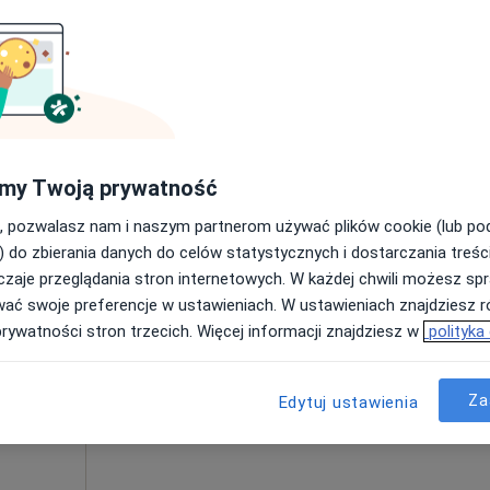
k
Umawianie online nie jest dostępne
Poproś o wizytę
pomóc
300 zł
my Twoją prywatność
, pozwalasz nam i naszym partnerom używać plików cookie (lub p
) do zbierania danych do celów statystycznych i dostarczania treśc
zaje przeglądania stron internetowych. W każdej chwili możesz spr
Dziś
Jutro
Ndz,
Pon,
wać swoje preferencje w ustawieniach. W ustawieniach znajdziesz ró
7 Sie
8 Sie
9 Sie
10 Sie
prywatności stron trzecich. Więcej informacji znajdziesz w
polityka
Umawianie online nie jest dostępne
Za
Edytuj ustawienia
Poproś o wizytę