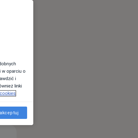
odobnych
i w oparciu o
awdzić i
wnież linki
 cookies
akceptuj
Śr,
Czw,
Pt,