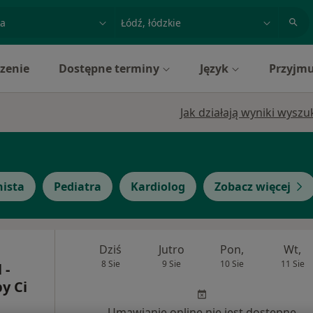
acja, badanie lub nazwisko
miasto lub dzielnica
zenie
Dostępne terminy
Język
Przyjmu
Jak działają wyniki wysz
nista
Pediatra
Kardiolog
Zobacz więcej
Dziś
Jutro
Pon,
Wt,
8 Sie
9 Sie
10 Sie
11 Sie
 -
y Ci
Umawianie online nie jest dostępne