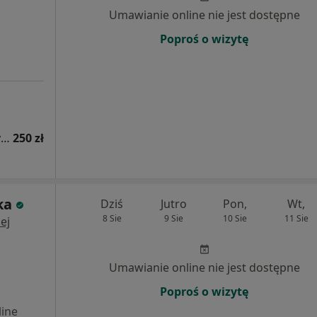
Umawianie online nie jest dostępne
Poproś o wizytę
Konsultacja alergologiczna (kolejna wizyta)
250 zł
ka
Dziś
Jutro
Pon,
Wt,
8 Sie
9 Sie
10 Sie
11 Sie
ej
Umawianie online nie jest dostępne
Poproś o wizytę
ine