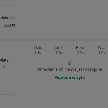
Centrum Medyczne enel-med - Oddział Manufaktura - Łódź
252 zł
Dziś
Jutro
Pon,
Wt,
8 Sie
9 Sie
10 Sie
11 Sie
ujący
nej,
Umawianie online nie jest dostępne
Poproś o wizytę