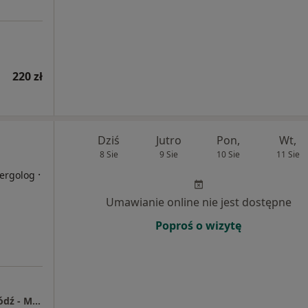
220 zł
Dziś
Jutro
Pon,
Wt,
8 Sie
9 Sie
10 Sie
11 Sie
·
lergolog
Umawianie online nie jest dostępne
Poproś o wizytę
Centrum Medyczne Enel-Med S.A. Oddział Łódź - Manufaktura