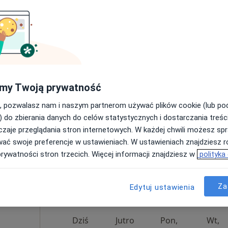
·
diatria
Pokaż profil
łacą
my Twoją prywatność
200 zł
, pozwalasz nam i naszym partnerom używać plików cookie (lub p
) do zbierania danych do celów statystycznych i dostarczania treśc
zaje przeglądania stron internetowych. W każdej chwili możesz spr
wać swoje preferencje w ustawieniach. W ustawieniach znajdziesz ró
med. Marcin
prywatności stron trzecich. Więcej informacji znajdziesz w
polityka
czarek
topeda
Za
Edytuj ustawienia
Dziś
Jutro
Pon,
Wt,