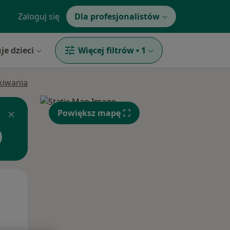
Zaloguj się
Dla profesjonalistów
je dzieci
Więcej filtrów
•
1
ukiwania
Powiększ mapę
Śr,
Czw,
Pt,
12 Sie
13 Sie
14 Sie