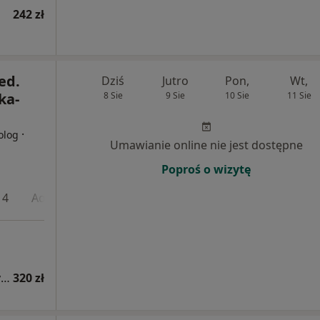
242 zł
ed.
Dziś
Jutro
Pon,
Wt,
ka-
8 Sie
9 Sie
10 Sie
11 Sie
·
olog
Umawianie online nie jest dostępne
Poproś o wizytę
 4
Adres 5
Adres 6
Online
Konsultacja alergologiczna (kolejna wizyta)
320 zł