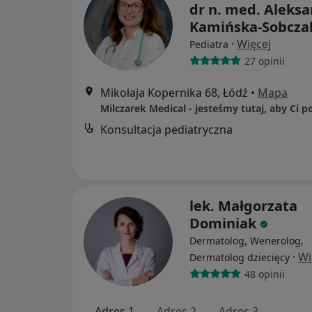
dr n. med. Aleks
Kamińska-Sobcza
·
Więcej
Pediatra
27 opinii
Mikołaja Kopernika 68, Łódź
•
Mapa
Milczarek Medical - jesteśmy tutaj, aby Ci 
Konsultacja pediatryczna
lek. Małgorzata
Dominiak
Dermatolog, Wenerolog,
·
Wi
Dermatolog dziecięcy
48 opinii
Adres 1
Adres 2
Adres 3