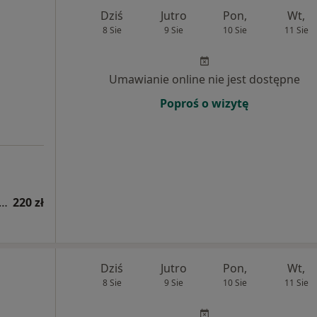
Dziś
Jutro
Pon,
Wt,
8 Sie
9 Sie
10 Sie
11 Sie
Umawianie online nie jest dostępne
Poproś o wizytę
tacja dermatologiczna (pierwsza wizyta)
220 zł
Dziś
Jutro
Pon,
Wt,
8 Sie
9 Sie
10 Sie
11 Sie