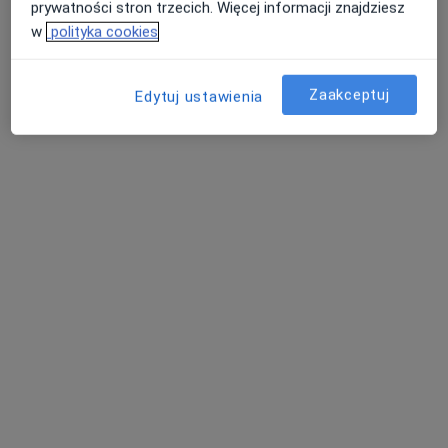
prywatności stron trzecich. Więcej informacji znajdziesz
w
polityka cookies
Zaakceptuj
Edytuj ustawienia
Bezpieczne płatności
dr n. med. Aleksandra Kamińska-Sobczak
·
Więcej
Pediatra
27 opinii
Mikołaja Kopernika 68, Łódź
•
Mapa
Milczarek Medical - jesteśmy tutaj, aby Ci pomóc
Konsultacja pediatryczna
300 zł
Specjalista nie oferuje umawiania online pod tym adresem.