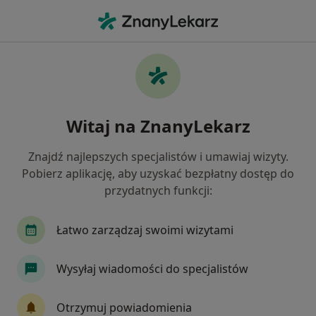
Me
Wady Rozwojowe • Łódź, łódzkie
Filtry
• 1
Ubezpieczenie
Map
Wady rozwojowe specjaliści w Łodzi
Witaj na ZnanyLekarz
Jak działają wyniki wyszukiwania
Znajdź najlepszych specjalistów i umawiaj wizyty.
Pobierz aplikację, aby uzyskać bezpłatny dostęp do
Jakiego specjalisty szukasz?
przydatnych funkcji:
Fizjoterapeuta
Ortopeda
Logopeda
G
Łatwo zarządzaj swoimi wizytami
Wysyłaj wiadomości do specjalistów
Otrzymuj powiadomienia