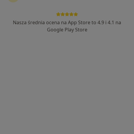
Nasza średnia ocena na App Store to 4.9 i 4.1 na
mgr Kinga Krawczyk
Google Play Store
·
Więcej
Fizjoterapeuta, Fizjoterapeuta dziecięcy
17 opinii
Adres 1
Adres 2
Adres 3
Adres 4
Osiedlowa 4/6 lok. U1, Łódź
•
Mapa
Centrum Osteopatii i Fizjoterapii
Konsultacja fizjoterapeutyczna
220 zł
Specjalista nie oferuje umawiania online pod tym adresem.
Poproś o wizytę