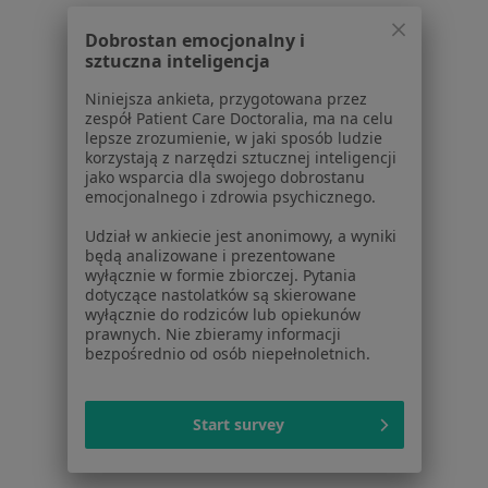
Powiązane wyszukiwania
Dobrostan emocjonalny i
W pobliżu Łodzi
sztuczna inteligencja
Wady rozwojowe w Brzezinach
Niniejsza ankieta, przygotowana przez
zespół Patient Care Doctoralia, ma na celu
Wady rozwojowe w Pabianicach
lepsze zrozumienie, w jaki sposób ludzie
korzystają z narzędzi sztucznej inteligencji
Wady rozwojowe w Piotrkowie Trybunalskim
jako wsparcia dla swojego dobrostanu
emocjonalnego i zdrowia psychicznego.
Wady rozwojowe w Zgierzu
Udział w ankiecie jest anonimowy, a wyniki
Wady rozwojowe w Łowiczu
będą analizowane i prezentowane
wyłącznie w formie zbiorczej. Pytania
Więcej (1)
dotyczące nastolatków są skierowane
Więcej w kategorii: W pobliżu Łodzi
wyłącznie do rodziców lub opiekunów
prawnych. Nie zbieramy informacji
Schorzenia w Łodzi
bezpośrednio od osób niepełnoletnich.
Zmiany skórne w Łodzi
Przepuklina w Łodzi
Start survey
Choroby chirurgiczne w Łodzi