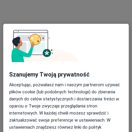
mgr Monika Sochacka
·
Więcej
Fizjoterapeuta, Fizjoterapeuta dziecięcy
9 opinii
Adres 1
Adres 2
Szanujemy Twoją prywatność
Akceptując, pozwalasz nam i naszym partnerom używać
Osiedlowa 4/6 lok. U1, Łódź
•
Mapa
plików cookie (lub podobnych technologii) do zbierania
Centrum Osteopatii i Fizjoterapii
danych do celów statystycznych i dostarczania treści w
Fizjoterapia dzieci
220 zł
oparciu o Twoje zwyczaje przeglądania stron
internetowych. W każdej chwili możesz sprawdzić i
Specjalista nie oferuje umawiania online pod tym adresem.
zaktualizować swoje preferencje w ustawieniach. W
Poproś o wizytę
ustawieniach znajdziesz również linki do polityk