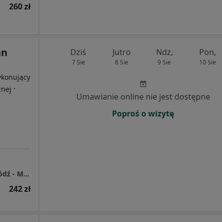
260 zł
an
Dziś
Jutro
Ndz,
Pon,
7 Sie
8 Sie
9 Sie
10 Sie
ykonujący
·
znej
Umawianie online nie jest dostępne
Poproś o wizytę
Centrum Medyczne Enel-Med S.A. Oddział Łódź - Manufaktura
242 zł