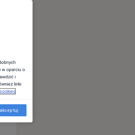
odobnych
i w oparciu o
awdzić i
wnież linki
 cookies
Wt,
Śr,
Czw,
akceptuj
11 Sie
12 Sie
13 Sie