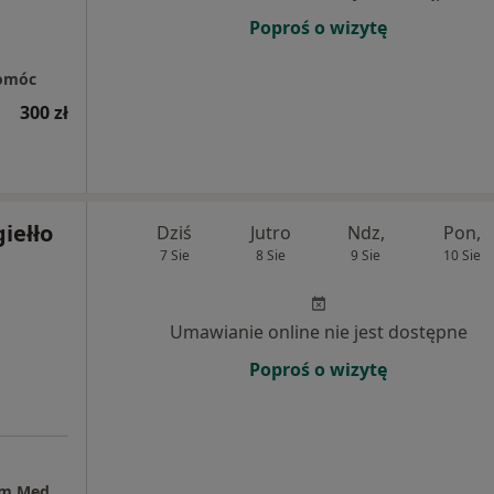
Poproś o wizytę
pomóc
300 zł
iełło
Dziś
Jutro
Ndz,
Pon,
7 Sie
8 Sie
9 Sie
10 Sie
Umawianie online nie jest dostępne
Poproś o wizytę
Poradnia Dietetyczna Łódź (Miejskie Centrum Medyczne Górna, gabinet 100, piętro 1.)