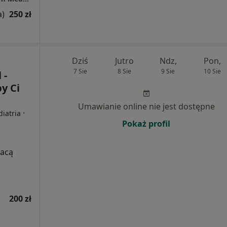
a)
250 zł
Dziś
Jutro
Ndz,
Pon,
7 Sie
8 Sie
9 Sie
10 Sie
 -
y Ci
Umawianie online nie jest dostępne
·
diatria
Pokaż profil
łacą
200 zł