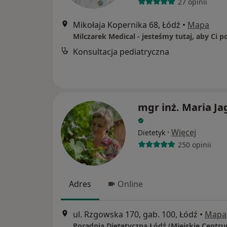
27 opinii
Mikołaja Kopernika 68, Łódź
•
Mapa
Milczarek Medical - jesteśmy tutaj, aby Ci 
Konsultacja pediatryczna
mgr inż. Maria Jag
·
Więcej
Dietetyk
250 opinii
Adres
Online
ul. Rzgowska 170, gab. 100, Łódź
•
Mapa