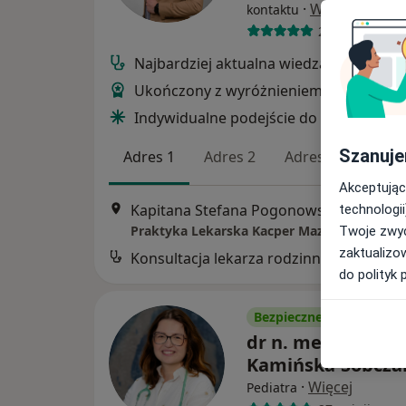
·
Więcej
kontaktu
216 opinii
Najbardziej aktualna wiedza medyczna
Ukończony z wyróżnieniem UM w Łodzi
Indywidualne podejście do pacjenta
Szanuje
Adres 1
Adres 2
Adres 3
Adres
Akceptując
Kapitana Stefana Pogonowsk
technologii
Praktyka Lekarska Kacper Mazur
Twoje zwyc
zaktualizo
do polityk 
Bezpieczne płatności
dr n. med. Aleks
Kamińska-Sobcza
·
Więcej
Pediatra