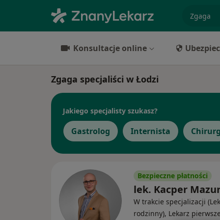
specjaliz
Konsultacje online
Ubezpiec
Zgaga specjaliści w Łodzi
Jakiego specjalisty szukasz?
Gastrolog
Internista
Chirur
Bezpieczne płatności
lek. Kacper Mazu
W trakcie specjalizacji (Le
rodzinny), Lekarz pierwsz