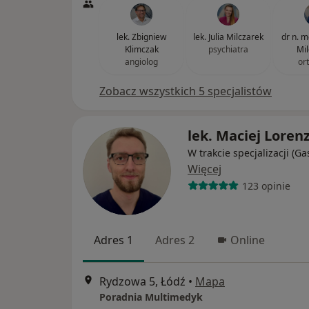
lek. Zbigniew
lek. Julia Milczarek
dr n. 
Klimczak
psychiatra
Mil
angiolog
or
Zobacz wszystkich 5 specjalistów
lek. Maciej Loren
W trakcie specjalizacji (Ga
Więcej
123 opinie
Adres 1
Adres 2
Online
Rydzowa 5, Łódź
•
Mapa
Poradnia Multimedyk