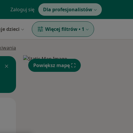
Zaloguj się
Dla profesjonalistów
je dzieci
Więcej filtrów
•
1
ukiwania
Powiększ mapę
Wt,
Śr,
Czw,
11 Sie
12 Sie
13 Sie