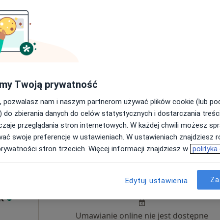
Poproś o wizytę
my Twoją prywatność
 4
Adres 5
Online
, pozwalasz nam i naszym partnerom używać plików cookie (lub p
iego 4, Łódź
•
Mapa
) do zbierania danych do celów statystycznych i dostarczania treśc
zaje przeglądania stron internetowych. W każdej chwili możesz spr
wać swoje preferencje w ustawieniach. W ustawieniach znajdziesz ró
Konsultacja lekarza rodzinnego przez telefon
159 zł
prywatności stron trzecich. Więcej informacji znajdziesz w
polityka
Dziś
Jutro
Ndz,
Pon,
Za
Edytuj ustawienia
7 Sie
8 Sie
9 Sie
10 Sie
andra
k
Umawianie online nie jest dostępne