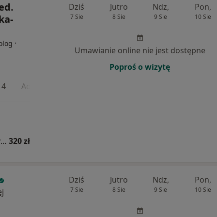
ed.
Dziś
Jutro
Ndz,
Pon,
ka-
7 Sie
8 Sie
9 Sie
10 Sie
·
olog
Umawianie online nie jest dostępne
Poproś o wizytę
 4
Adres 5
Adres 6
Online
Konsultacja alergologiczna (kolejna wizyta)
320 zł
Dziś
Jutro
Ndz,
Pon,
7 Sie
8 Sie
9 Sie
10 Sie
j