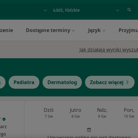
acja, badanie lub nazwisko
miasto lub dzielnica
zenie
Dostępne terminy
Język
Przyjmu
Jak działają wyniki wysz
g
Pediatra
Dermatolog
Zobacz więcej
Dziś
Jutro
Ndz,
Pon,
7 Sie
8 Sie
9 Sie
10 Sie
r
karz
ego
Umawianie online nie jest dostępne