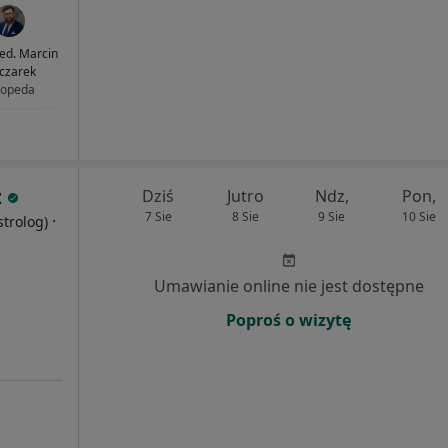
med. Marcin
czarek
topeda
z
Dziś
Jutro
Ndz,
Pon,
7 Sie
8 Sie
9 Sie
10 Sie
·
strolog)
Umawianie online nie jest dostępne
Poproś o wizytę