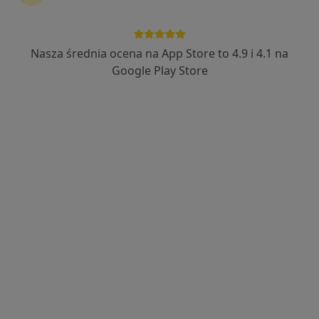
Nasza średnia ocena na App Store to 4.9 i 4.1 na
dr Bartosz Pawlikowski
Google Play Store
Dermatolog, Lekarz wykonujący zabiegi medycyny estetycznej
·
Więcej
341 opinii
Adres
Online
Radwańska 26, Łódź
•
Mapa
Klinika Pawlikowski
Konsultacja dermatologiczna
370 zł
Specjalista nie oferuje umawiania online pod tym adresem.
Poproś o wizytę