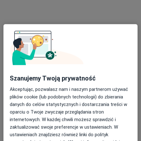
Specjalista nie oferuje umawiania online pod tym adresem.
Poproś o wizytę
Szanujemy Twoją prywatność
lek. Inna Hrushko
Akceptując, pozwalasz nam i naszym partnerom używać
Lekarz bez specjalizacji, Lekarz wykonujący zabiegi medycyny
plików cookie (lub podobnych technologii) do zbierania
estetycznej
danych do celów statystycznych i dostarczania treści w
34 opinie
oparciu o Twoje zwyczaje przeglądania stron
internetowych. W każdej chwili możesz sprawdzić i
Adres
Online
zaktualizować swoje preferencje w ustawieniach. W
ustawieniach znajdziesz również linki do polityk