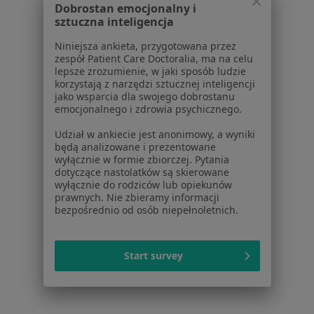
Dobrostan emocjonalny i
W pobliżu Łodzi
sztuczna inteligencja
Brodawki łojotokowe w Tomaszowie Mazowieckim
Niniejsza ankieta, przygotowana przez
Brodawki łojotokowe w Zduńskiej Woli
zespół Patient Care Doctoralia, ma na celu
lepsze zrozumienie, w jaki sposób ludzie
Brodawki łojotokowe w Pabianicach
korzystają z narzędzi sztucznej inteligencji
jako wsparcia dla swojego dobrostanu
Brodawki łojotokowe w Piotrkowie Trybunalskim
emocjonalnego i zdrowia psychicznego.
Brodawki łojotokowe w Bełchatowie
Udział w ankiecie jest anonimowy, a wyniki
będą analizowane i prezentowane
Więcej (6)
wyłącznie w formie zbiorczej. Pytania
dotyczące nastolatków są skierowane
Więcej w kategorii: W pobliżu Łodzi
wyłącznie do rodziców lub opiekunów
prawnych. Nie zbieramy informacji
Schorzenia w Łodzi
bezpośrednio od osób niepełnoletnich.
Nadciśnienie tętnicze w Łodzi
Niewydolność serca w Łodzi
Start survey
Zaburzenia rytmu serca w Łodzi
Choroba wieńcowa w Łodzi