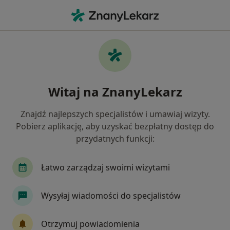
Me
Brodawki Łojotokowe • Łódź, łódzkie
Filtry
• 1
Ubezpieczenie
Map
Brodawki łojotokowe specjaliści w Łodzi
Witaj na ZnanyLekarz
Jak działają wyniki wyszukiwania
Znajdź najlepszych specjalistów i umawiaj wizyty.
Pobierz aplikację, aby uzyskać bezpłatny dostęp do
Jakiego specjalisty szukasz?
przydatnych funkcji:
Dermatolog
Lekarz wykonujący zabiegi medyc
Łatwo zarządzaj swoimi wizytami
Wysyłaj wiadomości do specjalistów
Otrzymuj powiadomienia