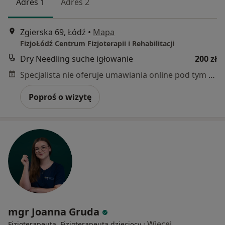
Adres 1
Adres 2
Zgierska 69, Łódź
•
Mapa
FizjoŁódź Centrum Fizjoterapii i Rehabilitacji
Dry Needling suche igłowanie
200 zł
Specjalista nie oferuje umawiania online pod tym adresem.
Poproś o wizytę
mgr Joanna Gruda
·
Więcej
Fizjoterapeuta, Fizjoterapeuta dziecięcy