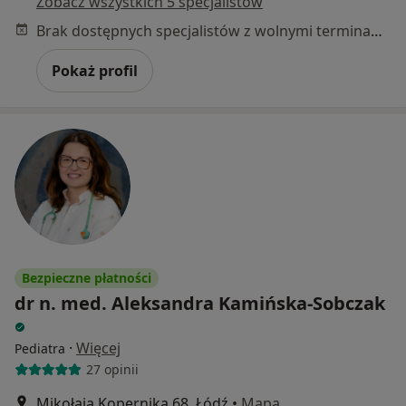
Zobacz wszystkich 5 specjalistów
Brak dostępnych specjalistów z wolnymi terminami w tym centrum medycznym.
Pokaż profil
Bezpieczne płatności
dr n. med. Aleksandra Kamińska-Sobczak
·
Więcej
Pediatra
27 opinii
Mikołaja Kopernika 68, Łódź
•
Mapa