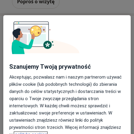
Poproś o wizytę
Szanujemy Twoją prywatność
mgr Piotr Kosiacki
·
Więcej
Fizjoterapeuta
Akceptując, pozwalasz nam i naszym partnerom używać
44 opinie
plików cookie (lub podobnych technologii) do zbierania
danych do celów statystycznych i dostarczania treści w
6 Sierpnia 1/3 lok.5, Łódź
•
Mapa
oparciu o Twoje zwyczaje przeglądania stron
NorMed Fizjoterapia
internetowych. W każdej chwili możesz sprawdzić i
Konsultacja fizjoterapeutyczna
180 zł
zaktualizować swoje preferencje w ustawieniach. W
Specjalista nie oferuje umawiania online pod tym adresem.
ustawieniach znajdziesz również linki do polityk
prywatności stron trzecich. Więcej informacji znajdziesz
Poproś o wizytę