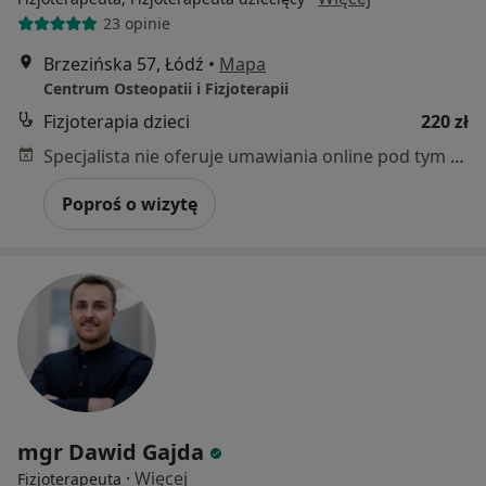
23 opinie
Brzezińska 57, Łódź
•
Mapa
Centrum Osteopatii i Fizjoterapii
Fizjoterapia dzieci
220 zł
Specjalista nie oferuje umawiania online pod tym adresem.
Poproś o wizytę
mgr Dawid Gajda
·
Więcej
Fizjoterapeuta