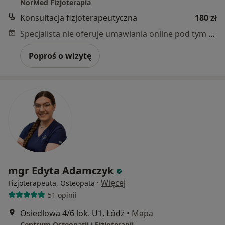
NorMed Fizjoterapia
Konsultacja fizjoterapeutyczna
180 zł
Specjalista nie oferuje umawiania online pod tym adresem.
Poproś o wizytę
mgr Edyta Adamczyk
·
Więcej
Fizjoterapeuta, Osteopata
51 opinii
Osiedlowa 4/6 lok. U1, Łódź
•
Mapa
Centrum Osteopatii i Fizjoterapii