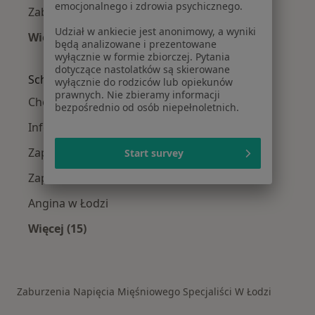
emocjonalnego i zdrowia psychicznego.
Zaburzenia napięcia mięśniowego w Tuszynie
Udział w ankiecie jest anonimowy, a wyniki
Więcej (1)
będą analizowane i prezentowane
Więcej w kategorii: W pobliżu Łodzi
wyłącznie w formie zbiorczej. Pytania
dotyczące nastolatków są skierowane
Schorzenia w Łodzi
wyłącznie do rodziców lub opiekunów
prawnych. Nie zbieramy informacji
Choroby wieku dziecięcego w Łodzi
bezpośrednio od osób niepełnoletnich.
Infekcje dróg oddechowych w Łodzi
Zapalenie płuc w Łodzi
Start survey
Zapalenie oskrzeli w Łodzi
Angina w Łodzi
Więcej (15)
Więcej w kategorii: Schorzenia w Łodzi
Zaburzenia Napięcia Mięśniowego Specjaliści W Łodzi