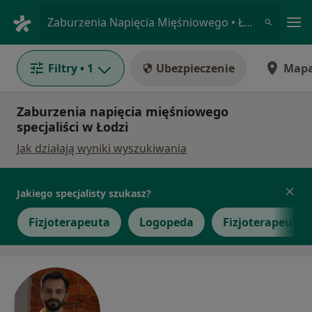
Me
Zaburzenia Napięcia Mięśniowego • Łódź, łódzkie
Filtry
• 1
Ubezpieczenie
Map
Zaburzenia napięcia mięśniowego
specjaliści w Łodzi
Jak działają wyniki wyszukiwania
Jakiego specjalisty szukasz?
Fizjoterapeuta
Logopeda
Fizjoterapeuta d