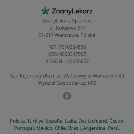
Kontakt
ZnanyLekarz - Strona główna
ZnanyLekarz Sp. z o.o.
ul. Kolejowa 5/7
01-217 Warszawa, Polska
NIP: ⁠7010224868
KRS: ⁠0000347997
REGON: ⁠142276657
Sąd Rejonowy dla m.st. Warszawy w Warszawie XII
Wydział Gospodarczy KRS
Facebook
otwiera się w nowej karcie
otwiera się w nowej karcie
otwiera się w nowej karcie
otwiera się w nowej karcie
otwiera się w nowej karci
otwiera się
otwi
Polska
,
Türkiye
,
España
,
Italia
,
Deutschland
,
Česko
,
otwiera się w nowej karcie
otwiera się w nowej karcie
otwiera się w nowej karcie
otwiera się w nowej kar
otwiera się 
otwier
Portugal
,
México
,
Chile
,
Brasil
,
Argentina
,
Perú
,