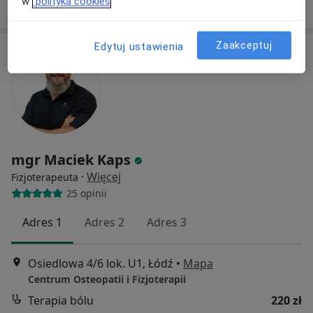
w
polityka cookies
Zaakceptuj
Edytuj ustawienia
mgr Maciek Kaps
·
Więcej
Fizjoterapeuta
25 opinii
Adres 1
Adres 2
Adres 3
Osiedlowa 4/6 lok. U1, Łódź
•
Mapa
Centrum Osteopatii i Fizjoterapii
Terapia bólu
220 zł