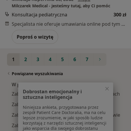
Milczarek Medical - jesteśmy tutaj, aby Ci pomóc
Konsultacja pediatryczna
300 zł
Specjalista nie oferuje umawiania online pod tym adresem.
Poproś o wizytę
1
2
3
4
5
6
7
Powiązane wyszukiwania
W pobliżu Łodzi
Dobrostan emocjonalny i
Zaburzenia napięcia mięśniowego w Pabianicach
sztuczna inteligencja
Zaburzenia napięcia mięśniowego w Łasku
Niniejsza ankieta, przygotowana przez
zespół Patient Care Doctoralia, ma na celu
Zaburzenia napięcia mięśniowego w Bełchatowie
lepsze zrozumienie, w jaki sposób ludzie
korzystają z narzędzi sztucznej inteligencji
Zaburzenia napięcia mięśniowego w Rzgowie
jako wsparcia dla swojego dobrostanu