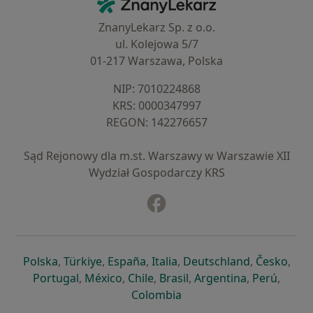
ZnanyLekarz - Strona główna
ZnanyLekarz Sp. z o.o.
ul. Kolejowa 5/7
01-217 Warszawa, Polska
NIP: ⁠7010224868
KRS: ⁠0000347997
REGON: ⁠142276657
Sąd Rejonowy dla m.st. Warszawy w Warszawie XII
Wydział Gospodarczy KRS
Facebook
otwiera się w nowej karcie
otwiera się w nowej karcie
otwiera się w nowej karcie
otwiera się w nowej karcie
otwiera się w nowej karci
otwiera się
otwi
Polska
,
Türkiye
,
España
,
Italia
,
Deutschland
,
Česko
,
otwiera się w nowej karcie
otwiera się w nowej karcie
otwiera się w nowej karcie
otwiera się w nowej kar
otwiera się 
otwier
Portugal
,
México
,
Chile
,
Brasil
,
Argentina
,
Perú
,
otwiera się w nowej karc
Colombia