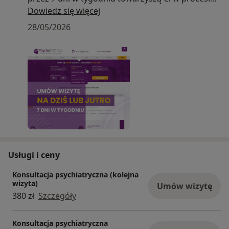
zmiany, wykorzystując
Dowiedz się więcej
nowoczesne metody leczenia trudności
28/05/2026
psychicznych.
Usługi i ceny
Konsultacja psychiatryczna (kolejna
wizyta)
Umów wizytę
380 zł
Szczegóły
Konsultacja psychiatryczna