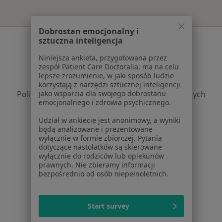
Dobrostan emocjonalny i
Serwis
sztuczna inteligencja
Niniejsza ankieta, przygotowana przez
Regulamin
zespół Patient Care Doctoralia, ma na celu
Polityka prywatności pacjentów
lepsze zrozumienie, w jaki sposób ludzie
Polityka prywatności profesjonalistów
korzystają z narzędzi sztucznej inteligencji
Polityka prywatności dla profesjonalistów, których
jako wsparcia dla swojego dobrostanu
emocjonalnego i zdrowia psychicznego.
dane pozyskaliśmy samodzielnie
Polityka cookies
Udział w ankiecie jest anonimowy, a wyniki
będą analizowane i prezentowane
Jak działają wyniki wyszukiwania
wyłącznie w formie zbiorczej. Pytania
Dostępność
dotyczące nastolatków są skierowane
O nas
wyłącznie do rodziców lub opiekunów
prawnych. Nie zbieramy informacji
Praca
Rekrutujemy!
bezpośrednio od osób niepełnoletnich.
Partnerzy
Centrum prasowe
Kontakt
Start survey
Dla pacjentów