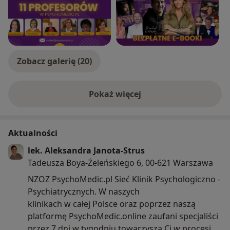
recommendations. Medycyna
Paliatywna/Palliative Medicine, 16(1).
Zobacz galerię (20)
Pokaż więcej
o doświadczeniu
Aktualności
lek. Aleksandra Janota-Strus
Tadeusza Boya-Żeleńskiego 6, 00-621 Warszawa
NZOZ PsychoMedic.pl Sieć Klinik Psychologiczno -
Psychiatrycznych. W naszych
klinikach w całej Polsce oraz poprzez naszą
platformę PsychoMedic.online zaufani specjaliści
przez 7 dni w tygodniu towarzyszą Ci w procesie