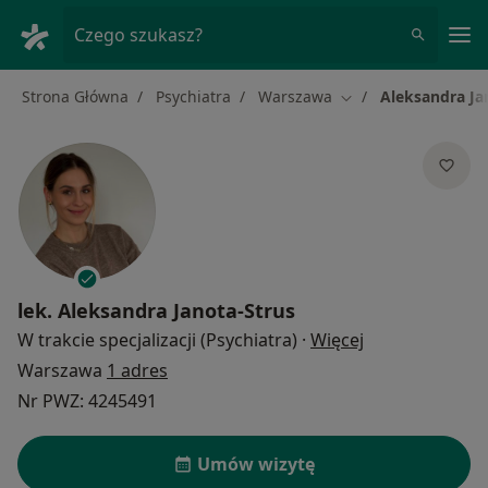
Me
Czego szukasz?
Strona Główna
Psychiatra
Warszawa
Aleksandra Ja
Zmień miasto
lek.
Aleksandra Janota-Strus
O specjalizacja
W trakcie specjalizacji (Psychiatra)
·
Więcej
Warszawa
1 adres
Nr PWZ: 4245491
Umów wizytę