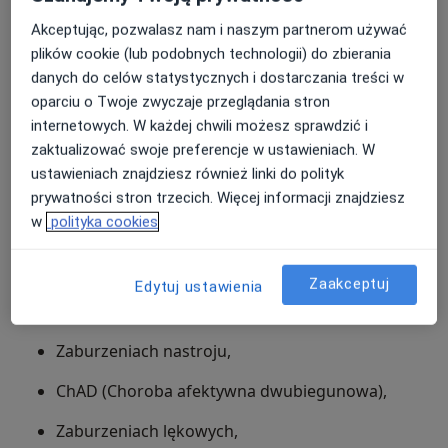
Szpital Kliniczny MSWiA,
Akceptując, pozwalasz nam i naszym partnerom używać
plików cookie (lub podobnych technologii) do zbierania
Gdzie przyjmuje lek. Aleksandra Janota-Strus?
Praca w
Poradni Zdrowia Psychicznego w
danych do celów statystycznych i dostarczania treści w
Warszawie.
Poradnia zdrowia psychicznego PsychoMedic w
oparciu o Twoje zwyczaje przeglądania stron
Warszawie, ul. Boya-Żeleńskiego 6. Możliwe są również
Specjalność: Psychiatra Warszawa.
internetowych. W każdej chwili możesz sprawdzić i
konsultacje psychiatryczne online.
zaktualizować swoje preferencje w ustawieniach. W
ustawieniach znajdziesz również linki do polityk
Specjalizuje się w
prywatności stron trzecich. Więcej informacji znajdziesz
w
polityka cookies
Zaburzeniach neurorozwojowych [spektrum
autyzmu, ADHD],
Zaakceptuj
Schizofrenii i innych zaburzeniach
Edytuj ustawienia
psychotycznych,
Zaburzeniach nastroju,
ChAD (Choroba afektywna dwubiegunowa),
Zaburzeniach lękowych,