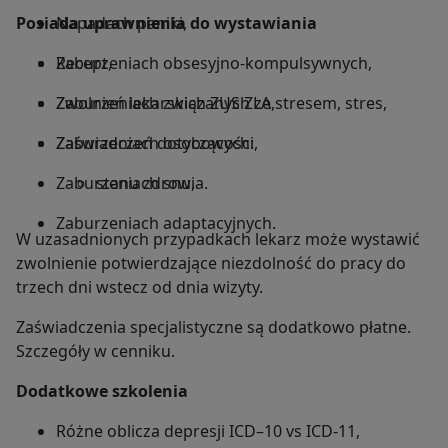
Posiada uprawnienia do wystawiania
Napadach paniki,
Zaburzeniach obsesyjno-kompulsywnych,
Recept,
Zaburzeniach związanych ze stresem, stres,
Zwolnień lekarskich ZUS ZLA,
Zaburzeniach osobowości,
Zaświadczeń dotyczących:
Zaburzeniach snu,
stanu zdrowia.
Zaburzeniach adaptacyjnych.
W uzasadnionych przypadkach lekarz może wystawić
zwolnienie potwierdzające niezdolność do pracy do
trzech dni wstecz od dnia wizyty.
Zaświadczenia specjalistyczne są dodatkowo płatne.
Szczegóły w cenniku.
Dodatkowe szkolenia
Różne oblicza depresji ICD–10 vs ICD-11,