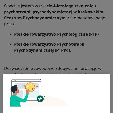
Obecnie jestem w trakcie
4-letniego szkolenia z
psychoterapii psychodynamicznej w Krakowskim
Centrum Psychodynamicznym
, rekomendowanego
przez:
Polskie Towarzystwo Psychologiczne (PTP)
Polskie Towarzystwo Psychoterapii
Psychodynamicznej (PTPPd)
.
Doświadczenie zawodowe zdobywałam pracując w
przychodni medycznej oraz w gabinetach
psychoterapeutycznych
. W swojej praktyce
wspierałam osoby zmagające się m.in. z:
stresem i zaburzeniami adaptacyjnymi,
depresją i obniżonym nastrojem,