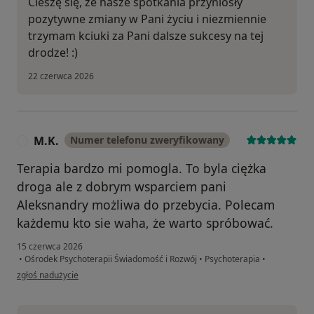
Cieszę się, że nasze spotkania przyniosły
pozytywne zmiany w Pani życiu i niezmiennie
trzymam kciuki za Pani dalsze sukcesy na tej
drodze! :)
22 czerwca 2026
M.K.
Numer telefonu zweryfikowany
M
Terapia bardzo mi pomogla. To byla ciężka
droga ale z dobrym wsparciem pani
Aleksnandry możliwa do przebycia. Polecam
każdemu kto sie waha, że warto spróbować.
15 czerwca 2026
•
Ośrodek Psychoterapii Świadomość i Rozwój
•
Psychoterapia
•
w opinii użytkownika M.K.
zgłoś nadużycie