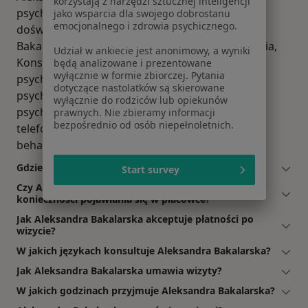
korzystają z narzędzi sztucznej inteligencji
psychoterapeuta. Na podstawie swojego
jako wsparcia dla swojego dobrostanu
emocjonalnego i zdrowia psychicznego.
doświadczenia i wykształcenia Aleksandra
Bakalarska oferuje usługi takie jak: Psychoterapia,
Udział w ankiecie jest anonimowy, a wyniki
Konsultacja psychologiczna, konsultacja
będą analizowane i prezentowane
wyłącznie w formie zbiorczej. Pytania
psychoterapeutyczna, psychoedukacja,
dotyczące nastolatków są skierowane
psychoterapia depresji, psychoterapia traumy,
wyłącznie do rodziców lub opiekunów
psychoterapia psychodynamiczna, konsultacja
prawnych. Nie zbieramy informacji
bezpośrednio od osób niepełnoletnich.
telefoniczna, Psychoterapia poznawczo-
behawioralna, psychoterapia indywidualna.
Gdzie Aleksandra Bakalarska ma swój gabinet?
Start survey
Czy Aleksandra Bakalarska przyjmuje online, bez
konieczności pojawiania się w placówce?
Jak Aleksandra Bakalarska akceptuje płatności po
wizycie?
W jakich językach konsultuje Aleksandra Bakalarska?
Jak Aleksandra Bakalarska umawia wizyty?
W jakich godzinach przyjmuje Aleksandra Bakalarska?