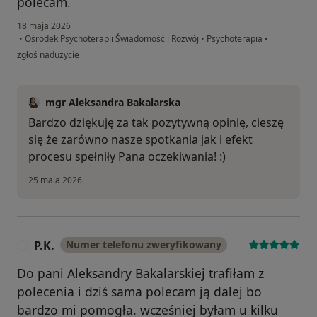
polecam.
18 maja 2026
•
Ośrodek Psychoterapii Świadomość i Rozwój
•
Psychoterapia
•
w opinii użytkownika R.
zgłoś nadużycie
mgr Aleksandra Bakalarska
Bardzo dziękuję za tak pozytywną opinię, cieszę
się że zarówno nasze spotkania jak i efekt
procesu spełniły Pana oczekiwania! :)
25 maja 2026
P.K.
Numer telefonu zweryfikowany
P
Do pani Aleksandry Bakalarskiej trafiłam z
polecenia i dziś sama polecam ją dalej bo
bardzo mi pomogła. wcześniej byłam u kilku