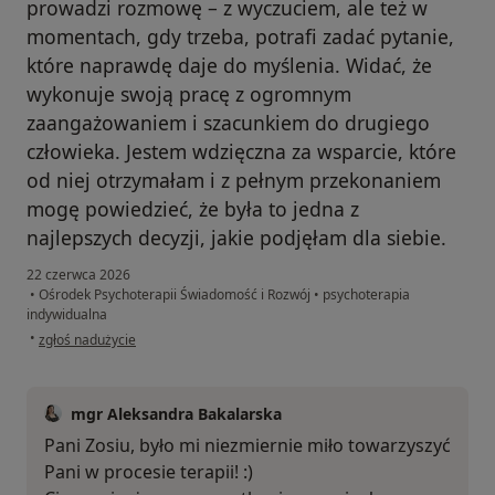
prowadzi rozmowę – z wyczuciem, ale też w
momentach, gdy trzeba, potrafi zadać pytanie,
które naprawdę daje do myślenia. Widać, że
wykonuje swoją pracę z ogromnym
zaangażowaniem i szacunkiem do drugiego
człowieka. Jestem wdzięczna za wsparcie, które
od niej otrzymałam i z pełnym przekonaniem
mogę powiedzieć, że była to jedna z
najlepszych decyzji, jakie podjęłam dla siebie.
22 czerwca 2026
•
Ośrodek Psychoterapii Świadomość i Rozwój
•
psychoterapia
indywidualna
w opinii użytkownika Zofia
•
zgłoś nadużycie
mgr Aleksandra Bakalarska
Pani Zosiu, było mi niezmiernie miło towarzyszyć
Pani w procesie terapii! :)