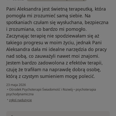
Pani Aleksandra jest świetną terapeutką, która
pomogła mi zrozumieć samą siebie. Na
spotkaniach czułam się wysłuchana, bezpieczna
i zrozumiana, co bardzo mi pomogło.
Zaczynając terapię nie spodziewałam się aż
takiego progresu w moim życiu, jednak Pani
Aleksandra dała mi idealne narzędzia do pracy
nad sobą, co zauważyli nawet moi znajomi.
Jestem bardzo zadowolona z efektów terapii,
czuję że trafiłam na naprawdę dobrą osobę,
którą z czystym sumieniem mogę polecić.
23 maja 2026
•
Ośrodek Psychoterapii Świadomość i Rozwój
•
psychoterapia
psychodynamiczna
w opinii użytkownika Wiola
•
zgłoś nadużycie