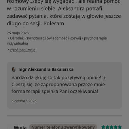
rozmowy „żeby się wygadać”, ale realna pomoc
w rozumieniu siebie. Aleksandra potrafi
zadawać pytania, które zostają w głowie jeszcze
długo po sesji. Polecam
25 maja 2026
•
Ośrodek Psychoterapii Świadomość i Rozwój
•
psychoterapia
indywidualna
w opinii użytkownika P.
•
zgłoś nadużycie
mgr Aleksandra Bakalarska
Bardzo dziękuję za tak pozytywną opinię! :)
Cieszę się, że zaproponowana przeze mnie
forma terapii spełniła Pani oczekiwania!
6 czerwca 2026
Wiola
Numer telefonu zweryfikowany
W