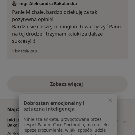
mgr Aleksandra Bakalarska
Panie Michale, bardzo dziękuję za tak
pozytywną opinię!
Bardzo się cieszę, że mogłam towarzyszyć Panu
na tej drodze i trzymam kciuki za dalsze
sukcesy! :)
1 kwietnia 2026
Zobacz więcej
opinie powyżej
Dobrostan emocjonalny i
sztuczna inteligencja
Najczęściej zadawane pytania
Niniejsza ankieta, przygotowana przez
Jaki jest zakres porad oferowanych przez Aleksandra
zespół Patient Care Doctoralia, ma na celu
Bakalarska?
lepsze zrozumienie, w jaki sposób ludzie
Aleksandra Bakalarska to psycholog,