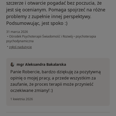
szczerze i otwarcie pogadać bez poczucia, że
jest się ocenianym. Pomaga spojrzeć na różne
problemy z zupełnie innej perspektywy.
Podsumowując, jest spoko :)
31 marca 2026
•
Ośrodek Psychoterapii Świadomość i Rozwój
•
psychoterapia
psychodynamiczna
w opinii użytkownika Robert
•
zgłoś nadużycie
mgr Aleksandra Bakalarska
Panie Robercie, bardzo dziękuję za pozytywną
opinię o mojej pracy, a przede wszystkim za
zaufanie, że proces terapii może przynieść
oczekiwane zmiany! :)
1 kwietnia 2026