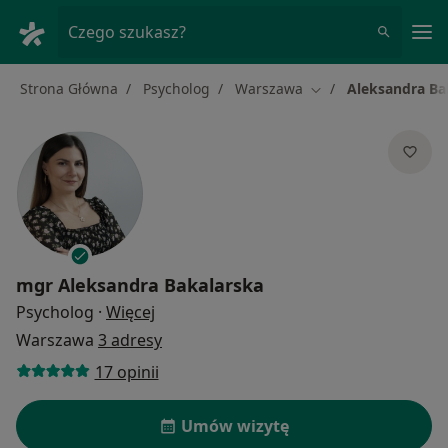
Me
Czego szukasz?
Strona Główna
Psycholog
Warszawa
Aleksandra Ba
Zmień miasto
mgr
Aleksandra Bakalarska
O specjalizacjach
Psycholog
·
Więcej
Warszawa
3 adresy
17 opinii
Umów wizytę