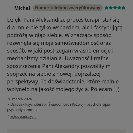
Michał
Numer telefonu zweryfikowany
M
Dzięki Pani Aleksandrze proces terapii stał się
dla mnie nie tylko wsparciem, ale i fascynującą
podróżą w głąb siebie. W znaczący sposób
rozwinęła się moja samoświadomość oraz
sposób, w jaki postrzegam własne emocje i
mechanizmy działania. Uważność i trafne
spostrzeżenia Pani Alekandry pozwoliły mi
spojrzeć na siebie z nowej, dojrzalszej
perspektywy. To doświadczenie, które realnie
wpłynęło na jakość mojego życia. Polecam ! ;)
30 marca 2026
•
Ośrodek Psychoterapii Świadomość i Rozwój
•
psychoterapia
psychodynamiczna
w opinii użytkownika Michał
•
zgłoś nadużycie