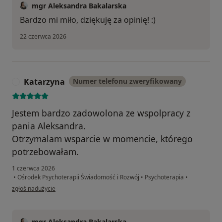
mgr Aleksandra Bakalarska
Bardzo mi miło, dziękuję za opinię! :)
22 czerwca 2026
Katarzyna
Numer telefonu zweryfikowany
K
Jestem bardzo zadowolona ze wspolpracy z
pania Aleksandra.
Otrzymalam wsparcie w momencie, którego
potrzebowałam.
1 czerwca 2026
•
Ośrodek Psychoterapii Świadomość i Rozwój
•
Psychoterapia
•
w opinii użytkownika Katarzyna
zgłoś nadużycie
mgr Aleksandra Bakalarska