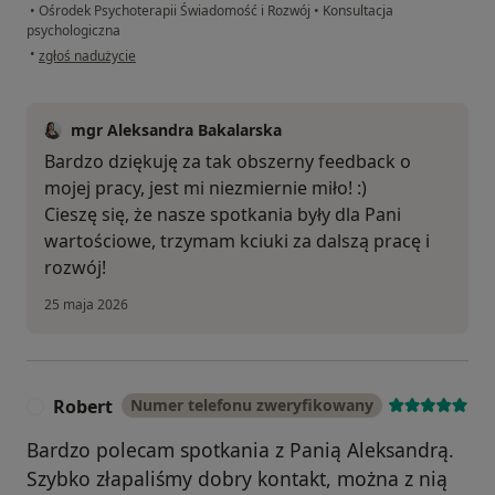
•
Ośrodek Psychoterapii Świadomość i Rozwój
•
Konsultacja
psychologiczna
w opinii użytkownika P.K.
•
zgłoś nadużycie
mgr Aleksandra Bakalarska
Bardzo dziękuję za tak obszerny feedback o
mojej pracy, jest mi niezmiernie miło! :)
Cieszę się, że nasze spotkania były dla Pani
wartościowe, trzymam kciuki za dalszą pracę i
rozwój!
25 maja 2026
Robert
Numer telefonu zweryfikowany
R
Bardzo polecam spotkania z Panią Aleksandrą.
Szybko złapaliśmy dobry kontakt, można z nią