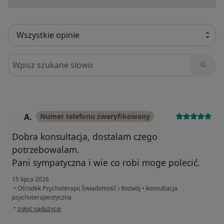
Szukaj w opiniach
A.
Numer telefonu zweryfikowany
A
Dobra konsultacja, dostalam czego
potrzebowalam.
Pani sympatyczna i wie co robi moge polecić.
15 lipca 2026
•
Ośrodek Psychoterapii Świadomość i Rozwój
•
konsultacja
psychoterapeutyczna
w opinii użytkownika A.
•
zgłoś nadużycie