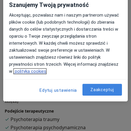
zaburzeniami lękowymi,
Szanujemy Twoją prywatność
Akceptując, pozwalasz nam i naszym partnerom używać
kryzysami życiowymi,
plików cookie (lub podobnych technologii) do zbierania
wypaleniem zawodowym,
danych do celów statystycznych i dostarczania treści w
oparciu o Twoje zwyczaje przeglądania stron
zaburzeniami osobowości.
internetowych. W każdej chwili możesz sprawdzić i
zaktualizować swoje preferencje w ustawieniach. W
Zapraszam do kontaktu
ustawieniach znajdziesz również linki do polityk
Aleksandra Bakalarska
prywatności stron trzecich. Więcej informacji znajdziesz
w
polityka cookies
Po zapisaniu się na wizytę przez portal recepcja
Ośrodka
„Świadomość i Rozwój”
skontaktuje się z
Państwem w celu potwierdzenia terminu wizyty.
Zaakceptuj
Edytuj ustawienia
O mnie
więcej
Podejście terapeutyczne
Psychoterapia traumy
Psychoterapia psychodynamiczna