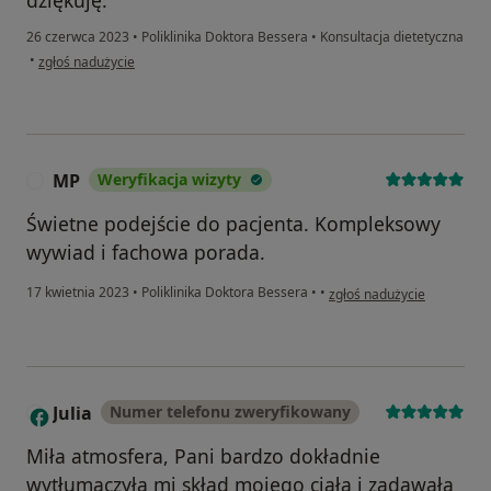
26 czerwca 2023
•
Poliklinika Doktora Bessera
•
Konsultacja dietetyczna
w opinii użytkownika Klaudia
•
zgłoś nadużycie
MP
Weryfikacja wizyty
M
Świetne podejście do pacjenta. Kompleksowy
wywiad i fachowa porada.
w opinii użytkownika MP
17 kwietnia 2023
•
Poliklinika Doktora Bessera
•
•
zgłoś nadużycie
Julia
Numer telefonu zweryfikowany
J
Miła atmosfera, Pani bardzo dokładnie
wytłumaczyła mi skład mojego ciała i zadawała