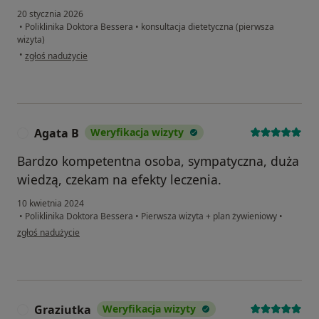
20 stycznia 2026
•
Poliklinika Doktora Bessera
•
konsultacja dietetyczna (pierwsza
wizyta)
w opinii użytkownika Magdalena
•
zgłoś nadużycie
Agata B
Weryfikacja wizyty
A
Bardzo kompetentna osoba, sympatyczna, duża
wiedzą, czekam na efekty leczenia.
10 kwietnia 2024
•
Poliklinika Doktora Bessera
•
Pierwsza wizyta + plan żywieniowy
•
w opinii użytkownika Agata B
zgłoś nadużycie
Graziutka
Weryfikacja wizyty
G