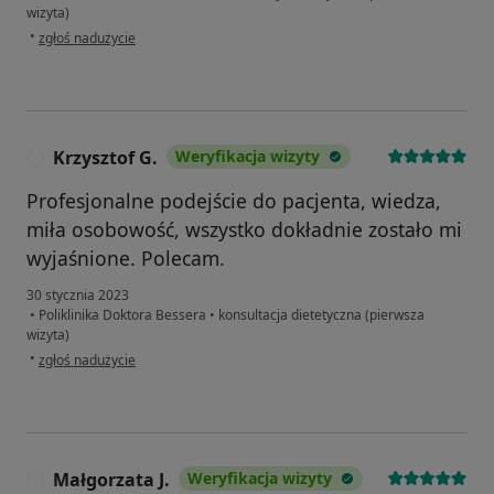
wizyta)
w opinii użytkownika Marcin
•
zgłoś nadużycie
Krzysztof G.
Weryfikacja wizyty
K
Profesjonalne podejście do pacjenta, wiedza,
miła osobowość, wszystko dokładnie zostało mi
wyjaśnione. Polecam.
30 stycznia 2023
•
Poliklinika Doktora Bessera
•
konsultacja dietetyczna (pierwsza
wizyta)
w opinii użytkownika Krzysztof G.
•
zgłoś nadużycie
Małgorzata J.
Weryfikacja wizyty
M