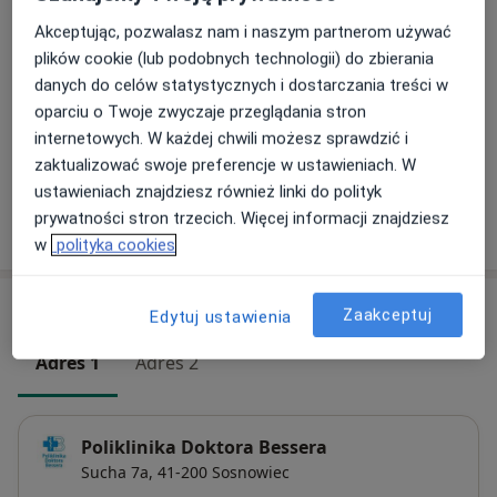
100 zł
Szczegóły
Akceptując, pozwalasz nam i naszym partnerom używać
plików cookie (lub podobnych technologii) do zbierania
Dieta dla dzieci
danych do celów statystycznych i dostarczania treści w
200 zł
Szczegóły
oparciu o Twoje zwyczaje przeglądania stron
internetowych. W każdej chwili możesz sprawdzić i
+ 4 usługi
zaktualizować swoje preferencje w ustawieniach. W
ustawieniach znajdziesz również linki do polityk
prywatności stron trzecich. Więcej informacji znajdziesz
W jaki sposób ustalane są ceny?
w
polityka cookies
Adresy (2)
Zaakceptuj
Edytuj ustawienia
Adres 1
Adres 2
Poliklinika Doktora Bessera
Sucha 7a,
41-200
Sosnowiec