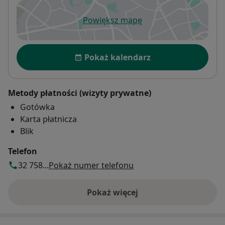
Powiększ mapę
otwiera się w nowej karcie
Dostępność
Pokaż kalendarz
Metody płatności (wizyty prywatne)
Gotówka
Karta płatnicza
Blik
Telefon
32 758...
Pokaż numer telefonu
Pokaż więcej
o adresie