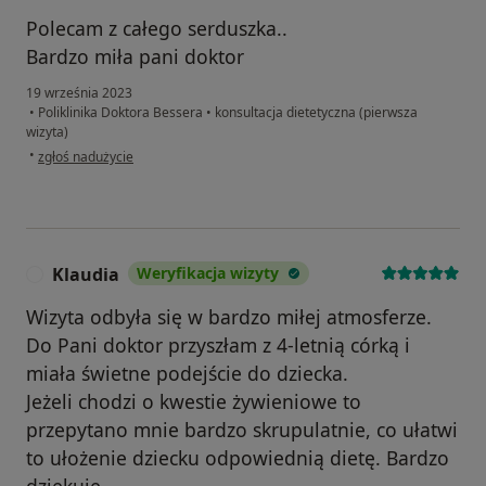
Polecam z całego serduszka..
Bardzo miła pani doktor
19 września 2023
•
Poliklinika Doktora Bessera
•
konsultacja dietetyczna (pierwsza
wizyta)
w opinii użytkownika Graziutka
•
zgłoś nadużycie
Klaudia
Weryfikacja wizyty
K
Wizyta odbyła się w bardzo miłej atmosferze.
Do Pani doktor przyszłam z 4-letnią córką i
miała świetne podejście do dziecka.
Jeżeli chodzi o kwestie żywieniowe to
przepytano mnie bardzo skrupulatnie, co ułatwi
to ułożenie dziecku odpowiednią dietę. Bardzo
dziękuję.