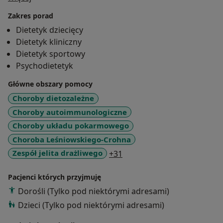
zainteresowanych faktami dietetycznymi, zapraszam
Zakres porad
do odwiedzenia mojego bloga.
Dietetyk dziecięcy
Dietetyk kliniczny
Zapraszam na konsultacje w trakcie których ustalam
Dietetyk sportowy
indywidualny plan żywienia, dopasowany do profilu
Psychodietetyk
metabolicznego każdego Pacjenta.
Serdecznie zapraszam
Główne obszary pomocy
Choroby dietozależne
Choroby autoimmunologiczne
Choroby układu pokarmowego
Choroba Leśniowskiego-Crohna
a11y_sr_more_diseases
Zespół jelita drażliwego
+31
Pacjenci których przyjmuję
Dorośli (Tylko pod niektórymi adresami)
Dzieci (Tylko pod niektórymi adresami)