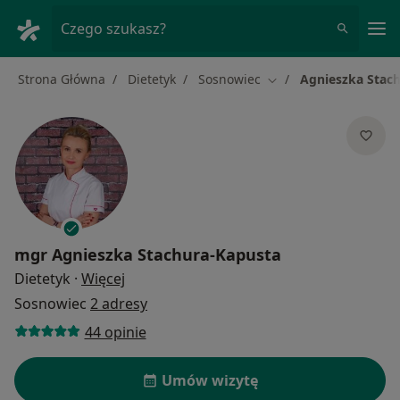
Me
Czego szukasz?
Strona Główna
Dietetyk
Sosnowiec
Agnieszka Stac
Zmień miasto
mgr
Agnieszka Stachura-Kapusta
O specjalizacjach
Dietetyk
·
Więcej
Sosnowiec
2 adresy
44 opinie
Umów wizytę