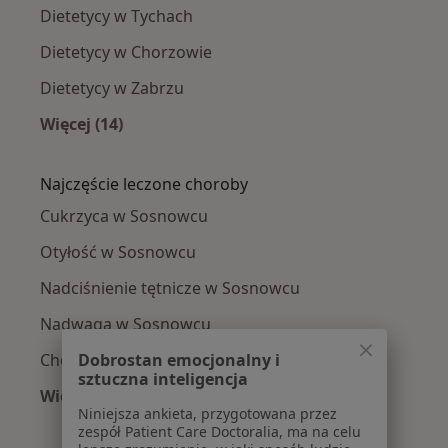
Dietetycy w Tychach
Dietetycy w Chorzowie
Dietetycy w Zabrzu
Więcej (14)
Więcej w kategorii: W pobliżu Sosnowca
Najczęście leczone choroby
Cukrzyca w Sosnowcu
Otyłość w Sosnowcu
Nadciśnienie tętnicze w Sosnowcu
Nadwaga w Sosnowcu
Dobrostan emocjonalny i
Choroba Hashimoto w Sosnowcu
sztuczna inteligencja
Więcej (15)
Niniejsza ankieta, przygotowana przez
Więcej w kategorii: Najczęście leczone chorob
zespół Patient Care Doctoralia, ma na celu