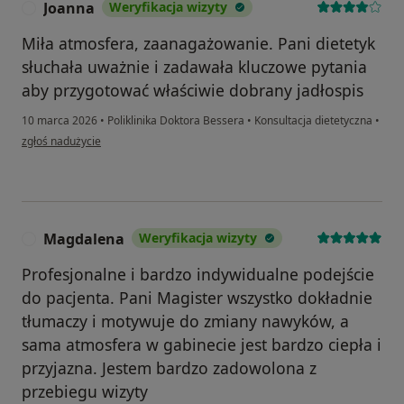
Joanna
Weryfikacja wizyty
J
Miła atmosfera, zaanagażowanie. Pani dietetyk
słuchała uważnie i zadawała kluczowe pytania
aby przygotować właściwie dobrany jadłospis
10 marca 2026
•
Poliklinika Doktora Bessera
•
Konsultacja dietetyczna
•
w opinii użytkownika Joanna
zgłoś nadużycie
Magdalena
Weryfikacja wizyty
M
Profesjonalne i bardzo indywidualne podejście
do pacjenta. Pani Magister wszystko dokładnie
tłumaczy i motywuje do zmiany nawyków, a
sama atmosfera w gabinecie jest bardzo ciepła i
przyjazna. Jestem bardzo zadowolona z
przebiegu wizyty