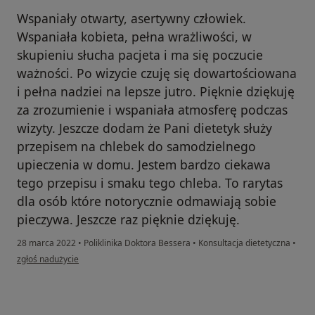
Wspaniały otwarty, asertywny człowiek.
Wspaniała kobieta, pełna wrażliwości, w
skupieniu słucha pacjeta i ma się poczucie
ważności. Po wizycie czuję się dowartościowana
i pełna nadziei na lepsze jutro. Pięknie dziękuję
za zrozumienie i wspaniała atmosferę podczas
wizyty. Jeszcze dodam że Pani dietetyk służy
przepisem na chlebek do samodzielnego
upieczenia w domu. Jestem bardzo ciekawa
tego przepisu i smaku tego chleba. To rarytas
dla osób które notorycznie odmawiają sobie
pieczywa. Jeszcze raz pięknie dziękuję.
28 marca 2022
•
Poliklinika Doktora Bessera
•
Konsultacja dietetyczna
•
w opinii użytkownika Małgorzata J.
zgłoś nadużycie