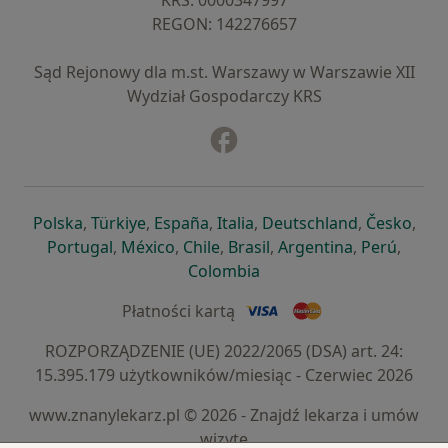
KRS: ⁠0000347997
REGON: ⁠142276657
Sąd Rejonowy dla m.st. Warszawy w Warszawie XII
Wydział Gospodarczy KRS
Facebook
otwiera się w nowej karcie
otwiera się w nowej karcie
otwiera się w nowej karcie
otwiera się w nowej karcie
otwiera się w nowej karci
otwiera się
otwi
Polska
,
Türkiye
,
España
,
Italia
,
Deutschland
,
Česko
,
otwiera się w nowej karcie
otwiera się w nowej karcie
otwiera się w nowej karcie
otwiera się w nowej kar
otwiera się 
otwier
Portugal
,
México
,
Chile
,
Brasil
,
Argentina
,
Perú
,
otwiera się w nowej karc
Colombia
Płatności kartą
ROZPORZĄDZENIE (UE) 2022/2065 (DSA) art. 24:
15.395.179 użytkowników/miesiąc - Czerwiec 2026
www.znanylekarz.pl © 2026 - Znajdź lekarza i umów
wizytę