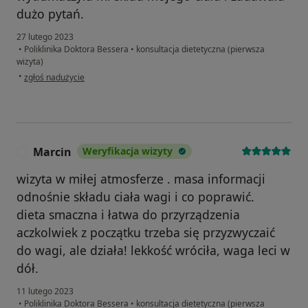
dużo pytań.
27 lutego 2023
•
Poliklinika Doktora Bessera
•
konsultacja dietetyczna (pierwsza
wizyta)
w opinii użytkownika Julia
•
zgłoś nadużycie
Marcin
Weryfikacja wizyty
M
wizyta w miłej atmosferze . masa informacji
odnośnie składu ciała wagi i co poprawić.
dieta smaczna i łatwa do przyrządzenia
aczkolwiek z początku trzeba się przyzwyczaić
do wagi, ale działa! lekkość wróciła, waga leci w
dół.
11 lutego 2023
•
Poliklinika Doktora Bessera
•
konsultacja dietetyczna (pierwsza