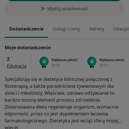
Wyślij wiadomość
Doświadczenie
Usługi i ceny
Adresy
Ubezpi
Moje doświadczenie
2
Edukacja
Specjalizuję się w dietetyce klinicznej połączonej z
fitoterapią, a także poradnictwie żywieniowym dla
dzieci i młodzieży. Właściwe, zdrowe odżywianie to
bardzo istotny element procesu zdrowienia.
Zbilansowana dieta regeneruje organizm, wzmacnia
odporność, przez co jest dopełnieniem leczenia
farmakologicznego. Dietetyka jest wciąż sferą mojej
O mnie
pasji, w której realizuję się nie tylko zawodowo. Dla
więcej