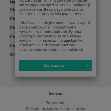
lepsze zrozumienie, w jaki sposób ludzie
Najpopularniejsze ubezpieczenia
korzystają z narzędzi sztucznej inteligencji
jako wsparcia dla swojego dobrostanu
Dietetycy z PZU Zdrowie w Sosnowcu
emocjonalnego i zdrowia psychicznego.
Dietetycy z Allianz w Sosnowcu
Udział w ankiecie jest anonimowy, a wyniki
będą analizowane i prezentowane
Dietetycy z Signal Iduna w Sosnowcu
wyłącznie w formie zbiorczej. Pytania
dotyczące nastolatków są skierowane
Dietetycy z Enel-med w Sosnowcu
wyłącznie do rodziców lub opiekunów
prawnych. Nie zbieramy informacji
Dietetycy z TU Zdrowie w Sosnowcu
bezpośrednio od osób niepełnoletnich.
Więcej (1)
Więcej w kategorii: Najpopularniejsze ubezpie
Start survey
Serwis
Regulamin
Polityka prywatności pacjentów