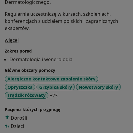
Dermatologicznego.
Regularnie uczestniczę w kursach, szkoleniach,
konferencjach z udziałem polskich i zagranicznych
ekspertów.
O mnie
więcej
Zakres porad
Dermatologia i wenerologia
Główne obszary pomocy
Alergiczne kontaktowe zapalenie skóry
Opryszczka
Grzybica skóry
Nowotwory skóry
a11y_sr_more_diseases
Trądzik różowaty
+23
Pacjenci których przyjmuję
Dorośli
Dzieci