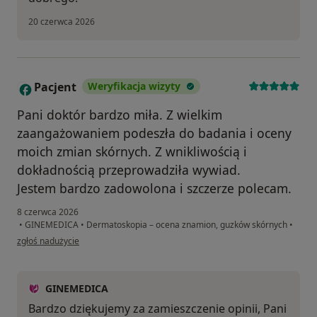
20 czerwca 2026
Pacjent
Weryfikacja wizyty
P
Pani doktór bardzo miła. Z wielkim
zaangażowaniem podeszła do badania i oceny
moich zmian skórnych. Z wnikliwością i
dokładnością przeprowadziła wywiad.
Jestem bardzo zadowolona i szczerze polecam.
8 czerwca 2026
•
GINEMEDICA
•
Dermatoskopia – ocena znamion, guzków skórnych
•
w opinii użytkownika Pacjent
zgłoś nadużycie
GINEMEDICA
Bardzo dziękujemy za zamieszczenie opinii, Pani