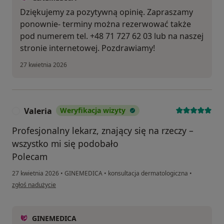
Dziękujemy za pozytywną opinię. Zapraszamy
ponownie- terminy można rezerwować także
pod numerem tel. +48 71 727 62 03 lub na naszej
stronie internetowej. Pozdrawiamy!
27 kwietnia 2026
Valeria
Weryfikacja wizyty
V
Profesjonalny lekarz, znający się na rzeczy –
wszystko mi się podobało
Polecam
27 kwietnia 2026
•
GINEMEDICA
•
konsultacja dermatologiczna
•
w opinii użytkownika Valeria
zgłoś nadużycie
GINEMEDICA