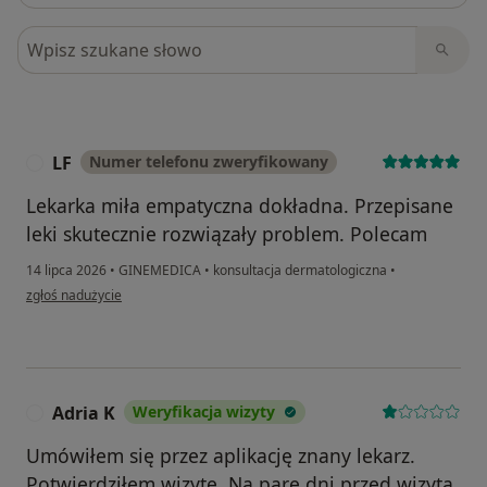
Szukaj w opiniach
LF
Numer telefonu zweryfikowany
L
Lekarka miła empatyczna dokładna. Przepisane
leki skutecznie rozwiązały problem. Polecam
14 lipca 2026
•
GINEMEDICA
•
konsultacja dermatologiczna
•
w opinii użytkownika LF
zgłoś nadużycie
Adria K
Weryfikacja wizyty
A
Umówiłem się przez aplikację znany lekarz.
Potwierdziłem wizytę. Na pare dni przed wizytą