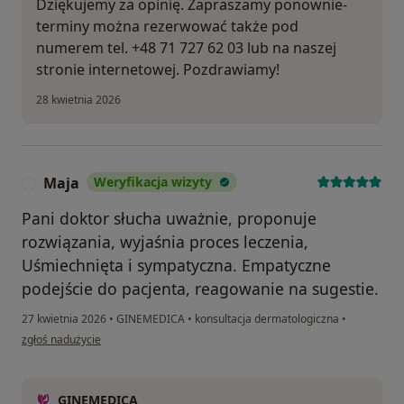
Dziękujemy za opinię. Zapraszamy ponownie-
terminy można rezerwować także pod
numerem tel. +48 71 727 62 03 lub na naszej
stronie internetowej. Pozdrawiamy!
28 kwietnia 2026
Maja
Weryfikacja wizyty
M
Pani doktor słucha uważnie, proponuje
rozwiązania, wyjaśnia proces leczenia,
Uśmiechnięta i sympatyczna. Empatyczne
podejście do pacjenta, reagowanie na sugestie.
27 kwietnia 2026
•
GINEMEDICA
•
konsultacja dermatologiczna
•
w opinii użytkownika Maja
zgłoś nadużycie
GINEMEDICA