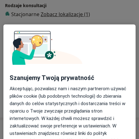
Rodzaje konsultacji
Stacjonarne
Zobacz lokalizacje (1)
Zdjęcia i filmy
Szanujemy Twoją prywatność
Zobacz galerię (8)
Akceptując, pozwalasz nam i naszym partnerom używać
plików cookie (lub podobnych technologii) do zbierania
danych do celów statystycznych i dostarczania treści w
Pokaż więcej
o doświadczeniu
oparciu o Twoje zwyczaje przeglądania stron
internetowych. W każdej chwili możesz sprawdzić i
zaktualizować swoje preferencje w ustawieniach. W
Aktualności
ustawieniach znajdziesz również linki do polityk
lek. Agnieszka Kondratowicz