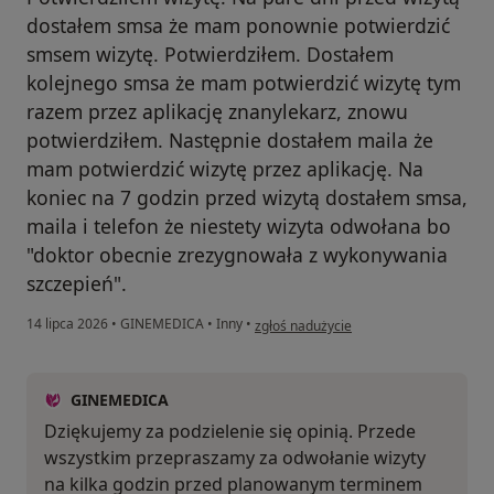
dostałem smsa że mam ponownie potwierdzić
smsem wizytę. Potwierdziłem. Dostałem
kolejnego smsa że mam potwierdzić wizytę tym
razem przez aplikację znanylekarz, znowu
potwierdziłem. Następnie dostałem maila że
mam potwierdzić wizytę przez aplikację. Na
koniec na 7 godzin przed wizytą dostałem smsa,
maila i telefon że niestety wizyta odwołana bo
"doktor obecnie zrezygnowała z wykonywania
szczepień".
w opinii użytkownika Adria K
14 lipca 2026
•
GINEMEDICA
•
Inny
•
zgłoś nadużycie
GINEMEDICA
Dziękujemy za podzielenie się opinią. Przede
wszystkim przepraszamy za odwołanie wizyty
na kilka godzin przed planowanym terminem