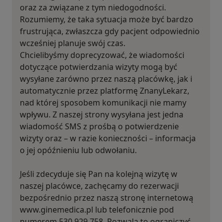
oraz za związane z tym niedogodności.
Rozumiemy, że taka sytuacja może być bardzo
frustrująca, zwłaszcza gdy pacjent odpowiednio
wcześniej planuje swój czas.
Chcielibyśmy doprecyzować, że wiadomości
dotyczące potwierdzania wizyty mogą być
wysyłane zarówno przez naszą placówkę, jak i
automatycznie przez platformę ZnanyLekarz,
nad której sposobem komunikacji nie mamy
wpływu. Z naszej strony wysyłana jest jedna
wiadomość SMS z prośbą o potwierdzenie
wizyty oraz – w razie konieczności – informacja
o jej opóźnieniu lub odwołaniu.
Jeśli zdecyduje się Pan na kolejną wizytę w
naszej placówce, zachęcamy do rezerwacji
bezpośrednio przez naszą stronę internetową
www.ginemedica.pl lub telefonicznie pod
numerem 530 929 758. Pozwala to ograniczyć