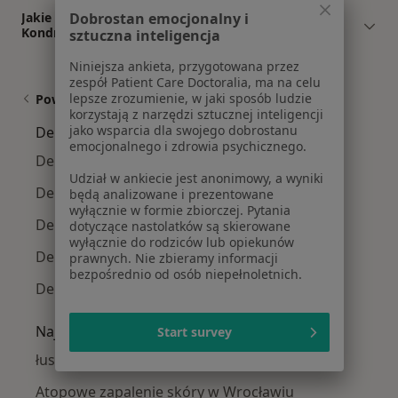
Dobrostan emocjonalny i
Jakie ubezpieczenia akceptuje Agnieszka
Kondratowicz?
sztuczna inteligencja
Niniejsza ankieta, przygotowana przez
zespół Patient Care Doctoralia, ma na celu
lepsze zrozumienie, w jaki sposób ludzie
Powiązane wyszukiwania
korzystają z narzędzi sztucznej inteligencji
jako wsparcia dla swojego dobrostanu
Dermatolodzy w pobliżu
emocjonalnego i zdrowia psychicznego.
Dermatolodzy Krzyki
Udział w ankiecie jest anonimowy, a wyniki
Dermatolodzy Stare Miasto
będą analizowane i prezentowane
wyłącznie w formie zbiorczej. Pytania
Dermatolodzy Fabryczna
dotyczące nastolatków są skierowane
wyłącznie do rodziców lub opiekunów
Dermatolodzy Psie Pole
prawnych. Nie zbieramy informacji
bezpośrednio od osób niepełnoletnich.
Dermatolodzy Śródmieście
Najczęście leczone choroby
Start survey
łuszczyca w Wrocławiu
Atopowe zapalenie skóry w Wrocławiu