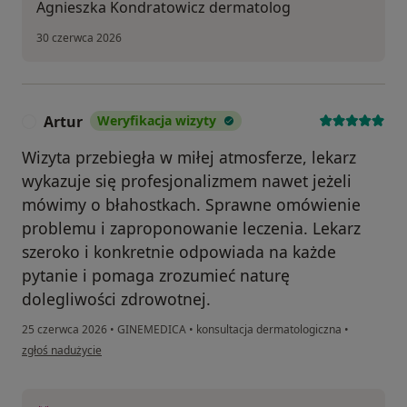
Agnieszka Kondratowicz dermatolog
30 czerwca 2026
Artur
Weryfikacja wizyty
A
Wizyta przebiegła w miłej atmosferze, lekarz
wykazuje się profesjonalizmem nawet jeżeli
mówimy o błahostkach. Sprawne omówienie
problemu i zaproponowanie leczenia. Lekarz
szeroko i konkretnie odpowiada na każde
pytanie i pomaga zrozumieć naturę
dolegliwości zdrowotnej.
25 czerwca 2026
•
GINEMEDICA
•
konsultacja dermatologiczna
•
w opinii użytkownika Artur
zgłoś nadużycie