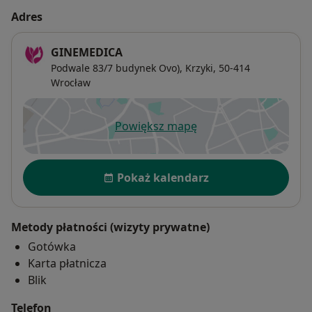
Adres
GINEMEDICA
Podwale 83/7 budynek Ovo),
Krzyki
, 50-414
Wrocław
Powiększ mapę
otwiera się w nowej karcie
Dostępność
Pokaż kalendarz
Metody płatności (wizyty prywatne)
Gotówka
Karta płatnicza
Blik
Telefon