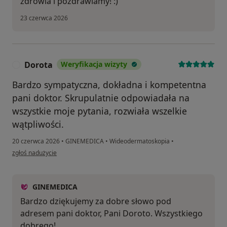
zdrowia i pozdrawiamy! :)
23 czerwca 2026
Dorota
Weryfikacja wizyty
D
Bardzo sympatyczna, dokładna i kompetentna
pani doktor. Skrupulatnie odpowiadała na
wszystkie moje pytania, rozwiała wszelkie
wątpliwości.
20 czerwca 2026
•
GINEMEDICA
•
Wideodermatoskopia
•
w opinii użytkownika Dorota
zgłoś nadużycie
GINEMEDICA
Bardzo dziękujemy za dobre słowo pod
adresem pani doktor, Pani Doroto. Wszystkiego
dobrego!