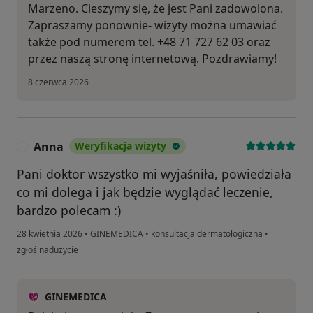
Marzeno. Cieszymy się, że jest Pani zadowolona.
Zapraszamy ponownie- wizyty można umawiać
także pod numerem tel. +48 71 727 62 03 oraz
przez naszą stronę internetową. Pozdrawiamy!
8 czerwca 2026
Anna
Weryfikacja wizyty
A
Pani doktor wszystko mi wyjaśniła, powiedziała
co mi dolega i jak będzie wyglądać leczenie,
bardzo polecam :)
28 kwietnia 2026
•
GINEMEDICA
•
konsultacja dermatologiczna
•
w opinii użytkownika Anna
zgłoś nadużycie
GINEMEDICA