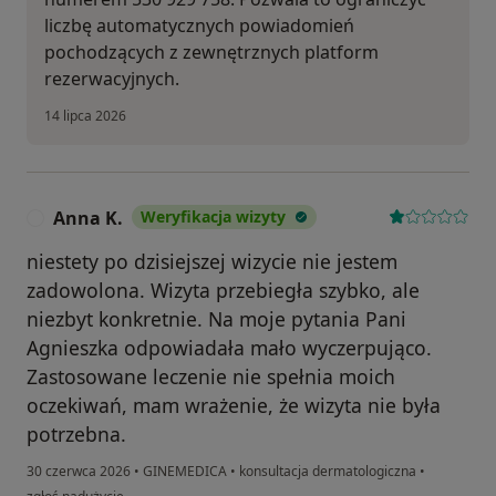
liczbę automatycznych powiadomień
pochodzących z zewnętrznych platform
rezerwacyjnych.
14 lipca 2026
Anna K.
Weryfikacja wizyty
A
niestety po dzisiejszej wizycie nie jestem
zadowolona. Wizyta przebiegła szybko, ale
niezbyt konkretnie. Na moje pytania Pani
Agnieszka odpowiadała mało wyczerpująco.
Zastosowane leczenie nie spełnia moich
oczekiwań, mam wrażenie, że wizyta nie była
potrzebna.
30 czerwca 2026
•
GINEMEDICA
•
konsultacja dermatologiczna
•
w opinii użytkownika Anna K.