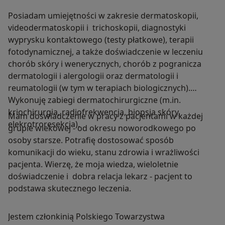
Posiadam umiejętności w zakresie dermatoskopii,
videodermatoskopii i trichoskopii, diagnostyki
wyprysku kontaktowego (testy płatkowe), terapii
fotodynamicznej, a także doświadczenie w leczeniu
chorób skóry i wenerycznych, chorób z pogranicza
dermatologii i alergologii oraz dermatologii i
reumatologii (w tym w terapiach biologicznych).
Wykonuję zabiegi dermatochirurgiczne (m.in.
kriochirurgia, radiofrekwencja, biopsja skóry,
Mam doświadczenie w pracy z pacjentami w każdej
elekrotroresekcja).
grupie wiekowej - od okresu noworodkowego po
osoby starsze. Potrafię dostosować sposób
komunikacji do wieku, stanu zdrowia i wrażliwości
pacjenta. Wierzę, że moja wiedza, wieloletnie
doświadczenie i dobra relacja lekarz - pacjent to
podstawa skutecznego leczenia.
Jestem członkinią Polskiego Towarzystwa