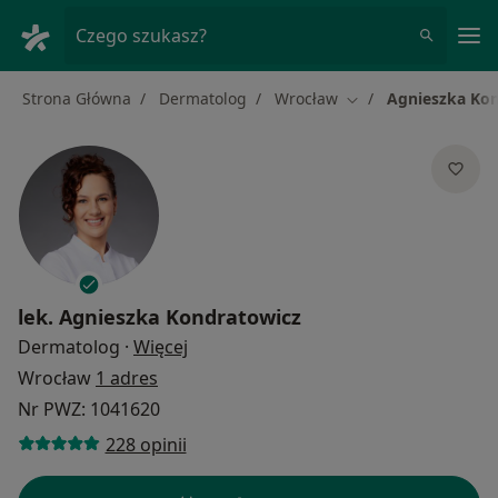
Me
Czego szukasz?
Strona Główna
Dermatolog
Wrocław
Agnieszka Ko
Zmień miasto
lek.
Agnieszka Kondratowicz
O specjalizacjach
Dermatolog
·
Więcej
Wrocław
1 adres
Nr PWZ: 1041620
228 opinii