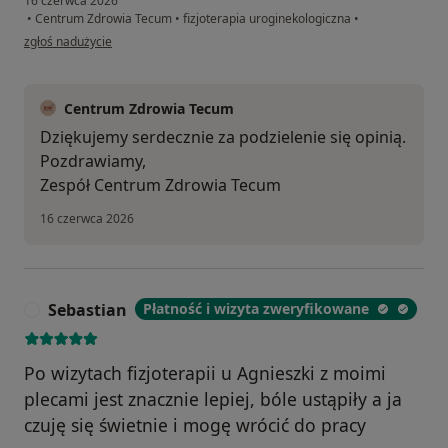
16 czerwca 2026
•
Centrum Zdrowia Tecum
•
fizjoterapia uroginekologiczna
•
w opinii użytkownika KAKKS
zgłoś nadużycie
Centrum Zdrowia Tecum
Dziękujemy serdecznie za podzielenie się opinią.
Pozdrawiamy,
Zespół Centrum Zdrowia Tecum
16 czerwca 2026
Sebastian
Płatność i wizyta zweryfikowane
S
Po wizytach fizjoterapii u Agnieszki z moimi
plecami jest znacznie lepiej, bóle ustąpiły a ja
czuję się świetnie i mogę wrócić do pracy