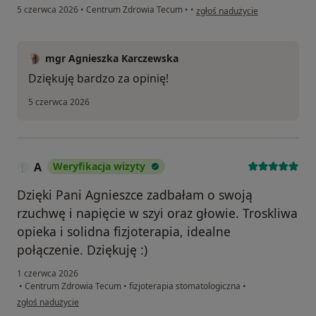
w opinii użytkownika Sebastian
5 czerwca 2026
•
Centrum Zdrowia Tecum
•
•
zgłoś nadużycie
mgr Agnieszka Karczewska
Dziękuję bardzo za opinię!
5 czerwca 2026
A
Weryfikacja wizyty
Dzięki Pani Agnieszce zadbałam o swoją
rzuchwę i napięcie w szyi oraz głowie. Troskliwa
opieka i solidna fizjoterapia, idealne
połączenie. Dziękuję :)
1 czerwca 2026
•
Centrum Zdrowia Tecum
•
fizjoterapia stomatologiczna
•
w opinii użytkownika A
zgłoś nadużycie