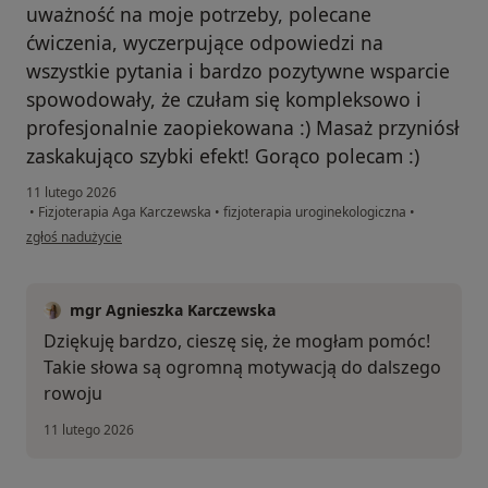
uważność na moje potrzeby, polecane
ćwiczenia, wyczerpujące odpowiedzi na
wszystkie pytania i bardzo pozytywne wsparcie
spowodowały, że czułam się kompleksowo i
profesjonalnie zaopiekowana :) Masaż przyniósł
zaskakująco szybki efekt! Gorąco polecam :)
11 lutego 2026
•
Fizjoterapia Aga Karczewska
•
fizjoterapia uroginekologiczna
•
w opinii użytkownika Natalia
zgłoś nadużycie
mgr Agnieszka Karczewska
Dziękuję bardzo, cieszę się, że mogłam pomóc!
Takie słowa są ogromną motywacją do dalszego
rowoju
11 lutego 2026