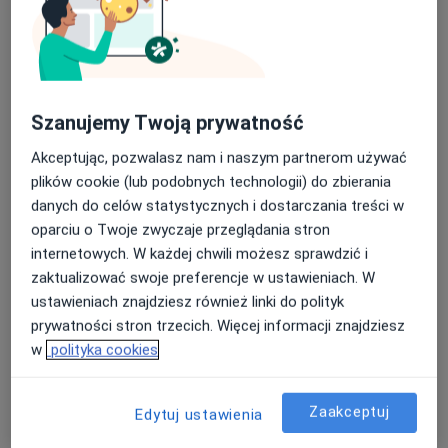
Konsultacja fizjoterapeutyczna
Umów wizytę
180 zł - 220 zł
Szczegóły
Napięciowe bóle głowy
Szanujemy Twoją prywatność
Umów wizytę
200 zł
Szczegóły
Akceptując, pozwalasz nam i naszym partnerom używać
plików cookie (lub podobnych technologii) do zbierania
Kinezyterapia
danych do celów statystycznych i dostarczania treści w
Umów wizytę
180 zł
Szczegóły
oparciu o Twoje zwyczaje przeglądania stron
internetowych. W każdej chwili możesz sprawdzić i
zaktualizować swoje preferencje w ustawieniach. W
Masaż leczniczy
Umów wizytę
ustawieniach znajdziesz również linki do polityk
200 zł
Szczegóły
prywatności stron trzecich. Więcej informacji znajdziesz
w
polityka cookies
Masaż sportowy
Umów wizytę
200 zł
Szczegóły
Zaakceptuj
Edytuj ustawienia