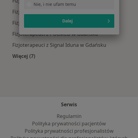
Fizjoterapeuci z TU Zdrowie w Gdańsku
Nie, i nie ufam temu
Fizjoterapeuci z Medicover w Gdańsku
Dalej
Fizjoterapeuci z Allianz w Gdańsku
Fizjoterapeuci z POLMED w Gdańsku
Fizjoterapeuci z Signal Iduna w Gdańsku
Więcej (7)
Więcej w kategorii: Najpopularniejsze ubezpie
Serwis
Regulamin
Polityka prywatności pacjentów
Polityka prywatności profesjonalistów