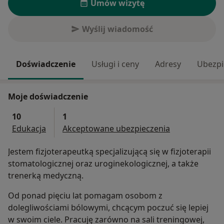
Umów wizytę
Wyślij wiadomość
Doświadczenie
Usługi i ceny
Adresy
Ubezpi
Moje doświadczenie
10
1
Edukacja
Akceptowane ubezpieczenia
Jestem fizjoterapeutką specjalizującą się w fizjoterapii
stomatologicznej oraz uroginekologicznej, a także
trenerką medyczną.
Od ponad pięciu lat pomagam osobom z
dolegliwościami bólowymi, chcącym poczuć się lepiej
w swoim ciele. Pracuję zarówno na sali treningowej,