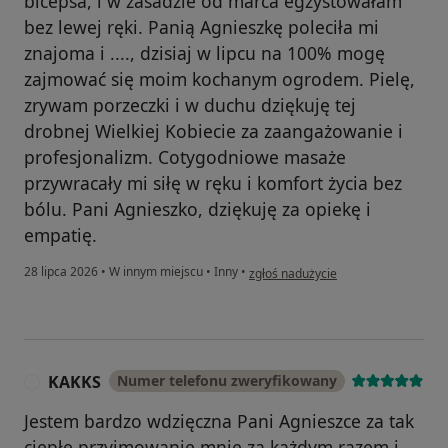
bicepsa, i w zasadzie od marca egzystowałam
bez lewej ręki. Panią Agnieszkę poleciła mi
znajoma i ...., dzisiaj w lipcu na 100% mogę
zajmować się moim kochanym ogrodem. Pielę,
zrywam porzeczki i w duchu dziękuję tej
drobnej Wielkiej Kobiecie za zaangażowanie i
profesjonalizm. Cotygodniowe masaże
przywracały mi siłę w ręku i komfort życia bez
bólu. Pani Agnieszko, dziękuję za opiekę i
empatię.
w opinii użytkownika Iwona Otomin
28 lipca 2026
•
W innym miejscu
•
Inny
•
zgłoś nadużycie
KAKKS
Numer telefonu zweryfikowany
K
Jestem bardzo wdzięczna Pani Agnieszce za tak
ciepłe przyjmowanie mnie za każdym razem i