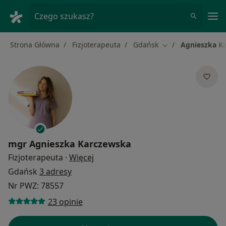
Me
Czego szukasz?
Strona Główna
Fizjoterapeuta
Gdańsk
Agnieszka K
Zmień miasto
mgr
Agnieszka Karczewska
O specjalizacjach
Fizjoterapeuta
·
Więcej
Gdańsk
3 adresy
Nr PWZ: 78557
23 opinie