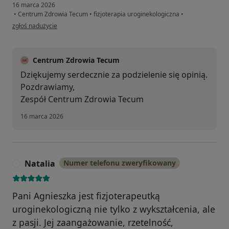
16 marca 2026
•
Centrum Zdrowia Tecum
•
fizjoterapia uroginekologiczna
•
w opinii użytkownika Julia
zgłoś nadużycie
Centrum Zdrowia Tecum
Dziękujemy serdecznie za podzielenie się opinią.
Pozdrawiamy,
Zespół Centrum Zdrowia Tecum
16 marca 2026
Natalia
Numer telefonu zweryfikowany
N
Pani Agnieszka jest fizjoterapeutką
uroginekologiczną nie tylko z wykształcenia, ale
z pasji. Jej zaangażowanie, rzetelność,