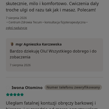
skutecznie, milo i komfortowo. Cwiczenia daly
troche ulgi od razu tak jak i masaz. Polecam!
7 sierpnia 2026
•
Centrum Zdrowia Tecum
•
konsultacja fizjoterapeutyczna
•
w opinii użytkownika Ola
zgłoś nadużycie
mgr Agnieszka Karczewska
Bardzo dziekuję Olu! Wszystkiego dobrego i do
zobaczenia
7 sierpnia 2026
Iwona Otomino
Numer telefonu zweryfikowany
I
Uległam fatalnej kontuzji obręczy barkowej i