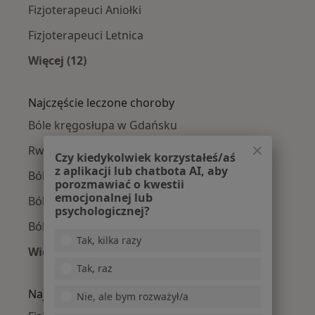
Fizjoterapeuci Aniołki
Fizjoterapeuci Letnica
Więcej (12)
Więcej w kategorii: Fizjoterapeuci w pobliżu
Najczęście leczone choroby
Bóle kręgosłupa w Gdańsku
Rwa kulszowa w Gdańsku
Czy kiedykolwiek korzystałeś/aś
z aplikacji lub chatbota AI, aby
Ból barku w Gdańsku
porozmawiać o kwestii
emocjonalnej lub
Ból biodra w Gdańsku
psychologicznej?
Ból kolana w Gdańsku
Tak, kilka razy
Więcej (15)
Więcej w kategorii: Najczęście leczone chorob
Tak, raz
Najpopularniejsze ubezpieczenia
Nie, ale bym rozważył/a