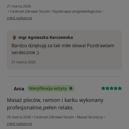
21 marca 2026
•
Centrum Zdrowia Tecum
•
fizjoterapia uroginekologiczna
•
w opinii użytkownika Amelia
zgłoś nadużycie
mgr Agnieszka Karczewska
Bardzo dziękuję za tak miłe słowa! Pozdrawiam
serdecznie ;)
21 marca 2026
Ania
Weryfikacja wizyty
A
Masaż pleców, ramion i karku wykonany
profesjonalnie,pełen relaks.
20 marca 2026
•
Centrum Zdrowia Tecum
•
Masaż leczniczy
•
w opinii użytkownika Ania
zgłoś nadużycie