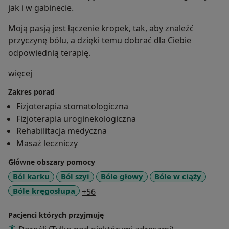
jak i w gabinecie.
Moją pasją jest łączenie kropek, tak, aby znaleźć
przyczynę bólu, a dzięki temu dobrać dla Ciebie
odpowiednią terapię.
O mnie
więcej
Zakres porad
Fizjoterapia stomatologiczna
Fizjoterapia uroginekologiczna
Rehabilitacja medyczna
Masaż leczniczy
Główne obszary pomocy
Ból karku
Ból szyi
Bóle głowy
Bóle w ciąży
a11y_sr_more_diseases
Bóle kręgosłupa
+56
Pacjenci których przyjmuję