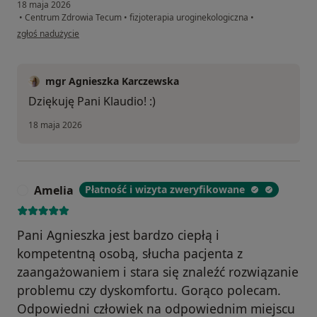
18 maja 2026
•
Centrum Zdrowia Tecum
•
fizjoterapia uroginekologiczna
•
w opinii użytkownika Klaudia
zgłoś nadużycie
mgr Agnieszka Karczewska
Dziękuję Pani Klaudio! :)
18 maja 2026
Amelia
Płatność i wizyta zweryfikowane
A
Pani Agnieszka jest bardzo ciepłą i
kompetentną osobą, słucha pacjenta z
zaangażowaniem i stara się znaleźć rozwiązanie
problemu czy dyskomfortu. Gorąco polecam.
Odpowiedni człowiek na odpowiednim miejscu