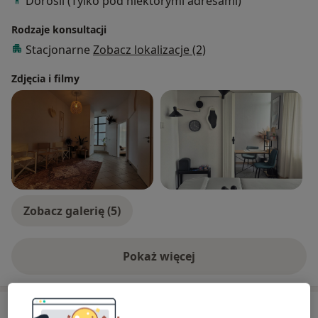
Dorośli (Tylko pod niektórymi adresami)
Rodzaje konsultacji
Stacjonarne
Zobacz lokalizacje (2)
Zdjęcia i filmy
Zobacz galerię (5)
Pokaż więcej
o doświadczeniu
Usługi i ceny