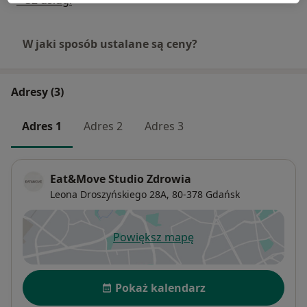
+ 32 usługi
W jaki sposób ustalane są ceny?
Adresy (3)
Adres 1
Adres 2
Adres 3
Eat&Move Studio Zdrowia
Leona Droszyńskiego 28A,
80-378
Gdańsk
Powiększ mapę
otwiera się w nowej karcie
Dostępność
Pokaż kalendarz