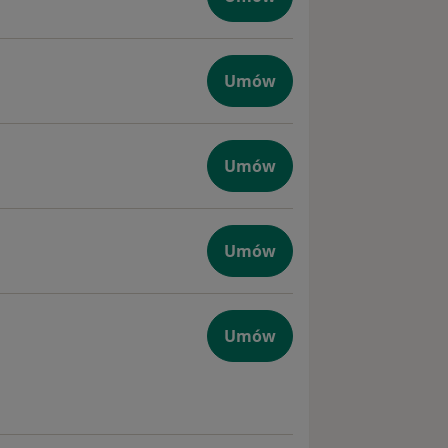
Umów
iczna
Umów
Umów
giczna
Umów
zna