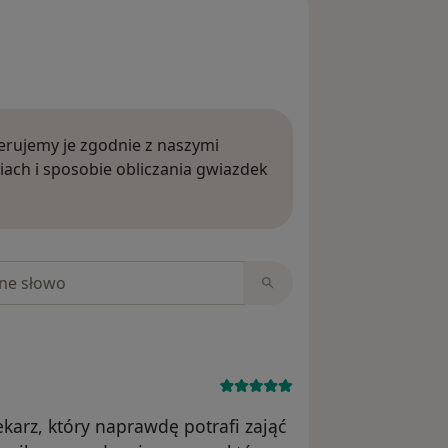
rujemy je zgodnie z naszymi
iach i sposobie obliczania gwiazdek
ięcej o opiniach
niach
karz, który naprawdę potrafi zająć