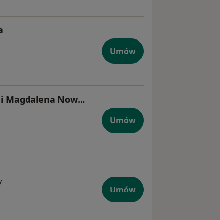
a
Umów
dr hab. n. med., prof. uczelni Magdalena Nowaczewska
Umów
y
Umów