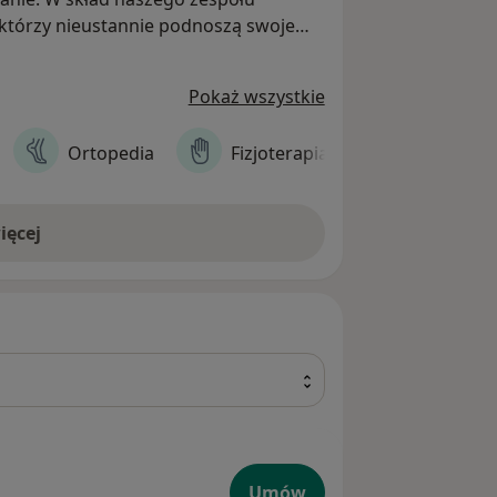
, którzy nieustannie podnoszą swoje
niach w kraju i za granicą.
Pokaż wszystkie
Ortopedia
Fizjoterapia
Kardiologi
ięcej
Umów