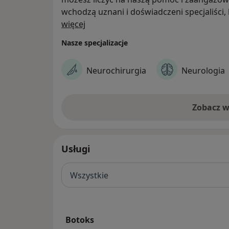
wchodzą uznani i doświadczeni specjaliści
O nas
kwalifikacje uczestnicząc w kursach i szkole
więcej
Nasze specjalizacje
Neurochirurgia
Neurologia
Zobacz w
Usługi
Wszystkie
Botoks