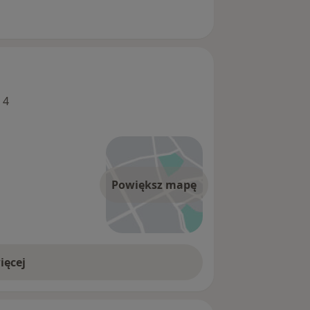
 4
Powiększ mapę
ięcej