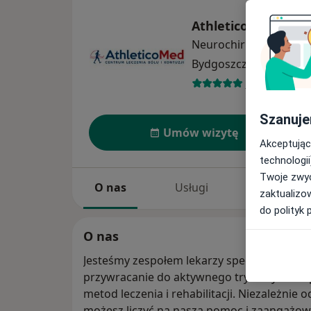
AthleticoMed
Neurochirurgia
więcej
Bydgoszcz
5 adresów
7810 opinii
Szanuje
Umów wizytę
Akceptując
technologii
Twoje zwyc
O nas
Usługi
Specjaliści
zaktualizo
do polityk 
O nas
Jesteśmy zespołem lekarzy specjalistów i re
przywracanie do aktywnego trybu życia z
metod leczenia i rehabilitacji. Niezależnie
możesz liczyć na naszą pomoc i zaangażow