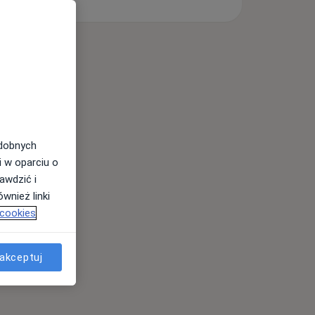
odobnych
i w oparciu o
awdzić i
wnież linki
 cookies
akceptuj