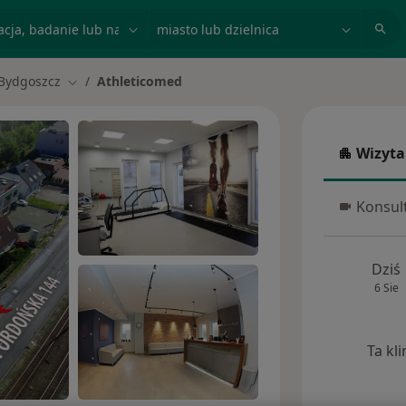
acja, badanie lub nazwisko
miasto lub dzielnica
Bydgoszcz
Athleticomed
ń miasto
Zmień miasto
Wizyta
Wizyta w
Konsult
Konsulta
Dziś
6 Sie
Ta kl