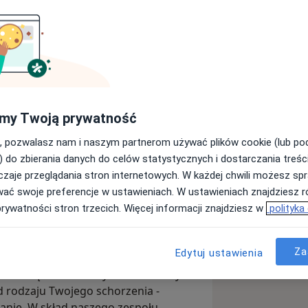
my Twoją prywatność
Wyślij wiadomość
, pozwalasz nam i naszym partnerom używać plików cookie (lub p
) do zbierania danych do celów statystycznych i dostarczania treśc
zaje przeglądania stron internetowych. W każdej chwili możesz spr
Adresy
Opinie
wać swoje preferencje w ustawieniach. W ustawieniach znajdziesz ró
prywatności stron trzecich. Więcej informacji znajdziesz w
polityka
Za
Edytuj ustawienia
habilitantów, których pasją jest
a pomocą nowoczesnych i skutecznych
 od rodzaju Twojego schorzenia -
anie. W skład naszego zespołu