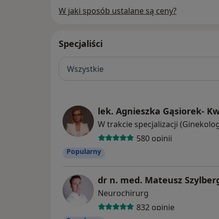
W jaki sposób ustalane są ceny?
Specjaliści
Wszystkie
lek. Agnieszka Gąsiorek- K
580 opinii
Popularny
dr n. med. Mateusz Szylber
Neurochirurg
832 opinie