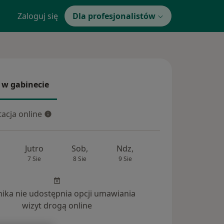
Zaloguj się
Dla profesjonalistów
 w gabinecie
 gabinecie
acja online
cja online
Jutro
Sob,
Ndz,
Pon,
Wt,
7 Sie
8 Sie
9 Sie
10 Sie
11 Si
inika nie udostępnia opcji umawiania
wizyt drogą online