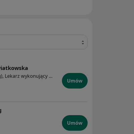
wiatkowska
W trakcie specjalizacji (Ginekolog), Lekarz wykonujący zabiegi medycyny estetycznej
Umów
g
Umów