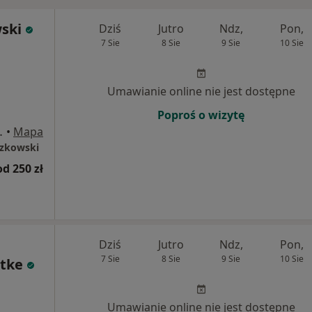
wski
Dziś
Jutro
Ndz,
Pon,
7 Sie
8 Sie
9 Sie
10 Sie
Umawianie online nie jest dostępne
Poproś o wizytę
al U1, Bydgoszcz
•
Mapa
szkowski
od 250 zł
Dziś
Jutro
Ndz,
Pon,
7 Sie
8 Sie
9 Sie
10 Sie
dtke
Umawianie online nie jest dostępne