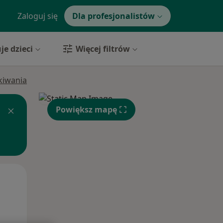
Zaloguj się
Dla profesjonalistów
je dzieci
Więcej filtrów
ukiwania
Powiększ mapę
Wt,
Śr,
Czw,
11 Sie
12 Sie
13 Sie