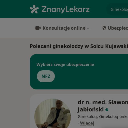
specjaliz
Konsultacje online
Ubezpiec
Polecani ginekolodzy w Solcu Kujawsk
Wybierz swoje ubezpieczenie
NFZ
dr n. med. Sławo
Jabłoński
Ginekolog, Ginekolog onk
·
Więcej