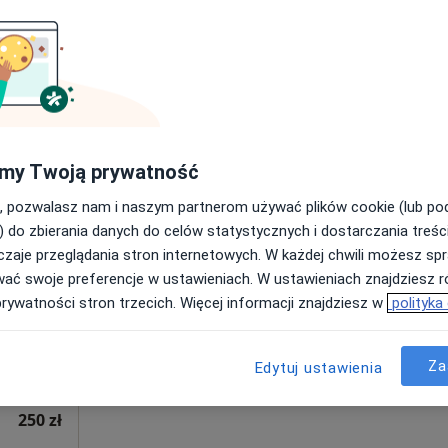
Poproś o wizytę
•
Mapa
250 zł
my Twoją prywatność
, pozwalasz nam i naszym partnerom używać plików cookie (lub p
ski
Dziś
Jutro
Ndz,
Pon,
) do zbierania danych do celów statystycznych i dostarczania treśc
7 Sie
8 Sie
9 Sie
10 Sie
·
nekolog)
zaje przeglądania stron internetowych. W każdej chwili możesz spr
wać swoje preferencje w ustawieniach. W ustawieniach znajdziesz ró
prywatności stron trzecich. Więcej informacji znajdziesz w
polityka
Umawianie online nie jest dostępne
Poproś o wizytę
•
Mapa
Za
Edytuj ustawienia
250 zł