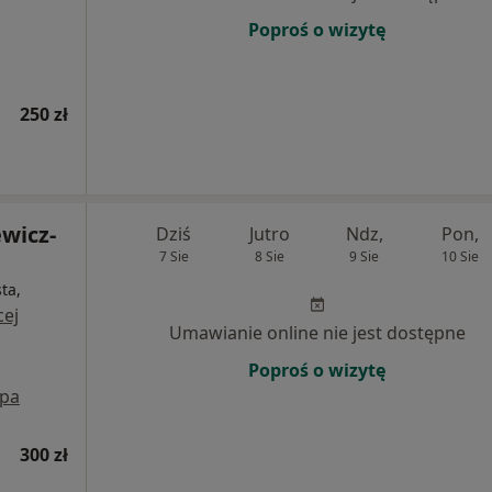
Poproś o wizytę
250 zł
wicz-
Dziś
Jutro
Ndz,
Pon,
7 Sie
8 Sie
9 Sie
10 Sie
ta,
cej
Umawianie online nie jest dostępne
Poproś o wizytę
pa
300 zł