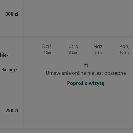
300 zł
Dziś
Jutro
Ndz,
Pon,
7 Sie
8 Sie
9 Sie
10 Sie
ik-
·
nekolog)
Umawianie online nie jest dostępne
Poproś o wizytę
250 zł