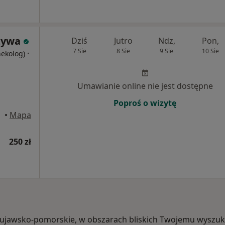
zywa
Dziś
Jutro
Ndz,
Pon,
7 Sie
8 Sie
9 Sie
10 Sie
·
nekolog)
Umawianie online nie jest dostępne
Poproś o wizytę
•
Mapa
250 zł
i, kujawsko-pomorskie, w obszarach bliskich Twojemu wyszuk