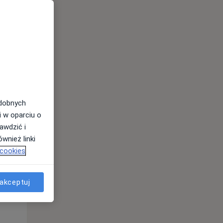
odobnych
Wt,
Śr,
Czw,
i w oparciu o
11 Sie
12 Sie
13 Sie
awdzić i
wnież linki
 cookies
akceptuj