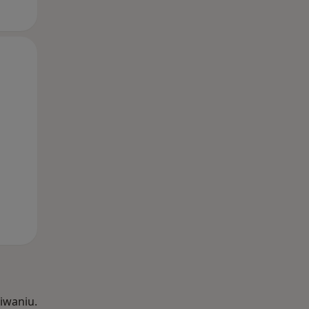
Wt,
Śr,
Czw,
11 Sie
12 Sie
13 Sie
iwaniu.