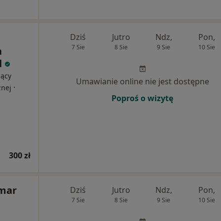
Dziś
Jutro
Ndz,
Pon,
7 Sie
8 Sie
9 Sie
10 Sie
a
l
jący
Umawianie online nie jest dostępne
·
znej
Poproś o wizytę
300 zł
emar
Dziś
Jutro
Ndz,
Pon,
7 Sie
8 Sie
9 Sie
10 Sie