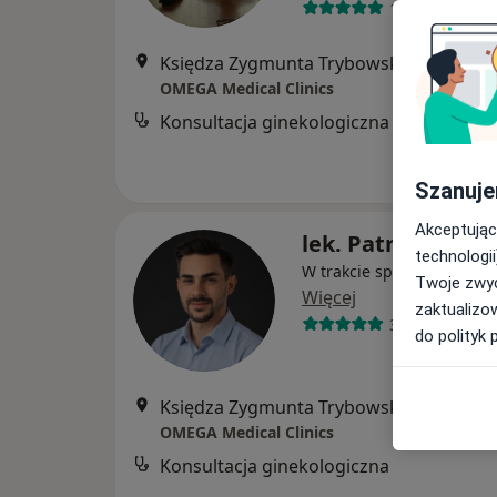
151 opinii
Księdza Zygmunta Trybowskiego 14, Bydgoszcz
OMEGA Medical Clinics
Konsultacja ginekologiczna
Szanuje
Akceptując
lek. Patryk Zawal
technologii
W trakcie specjalizacji (Gi
Twoje zwyc
Więcej
zaktualizo
3 opinie
do polityk 
Księdza Zygmunta Trybowskiego 14, Bydgoszcz
OMEGA Medical Clinics
Konsultacja ginekologiczna