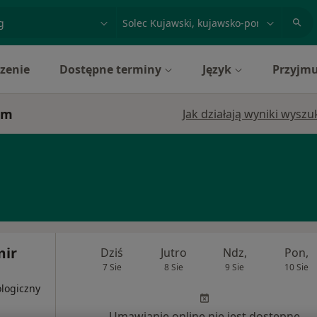
acja, badanie lub nazwisko
miasto lub dzielnica
zenie
Dostępne terminy
Język
Przyjmu
im
Jak działają wyniki wysz
mir
Dziś
Jutro
Ndz,
Pon,
7 Sie
8 Sie
9 Sie
10 Sie
ologiczny
Umawianie online nie jest dostępne