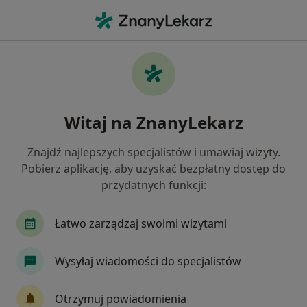
Me
Choroby Szyjki Macicy • Bydgoszcz, kujawsko-pomorskie
Filtry
• 1
Ubezpieczenie
Map
Choroby szyjki macicy specjaliści w
Witaj na ZnanyLekarz
Bydgoszczy
Jak działają wyniki wyszukiwania
Znajdź najlepszych specjalistów i umawiaj wizyty.
Pobierz aplikację, aby uzyskać bezpłatny dostęp do
przydatnych funkcji:
Jakiego specjalisty szukasz?
Ginekolog
Ultrasonografista
Internista
Łatwo zarządzaj swoimi wizytami
Wysyłaj wiadomości do specjalistów
Otrzymuj powiadomienia