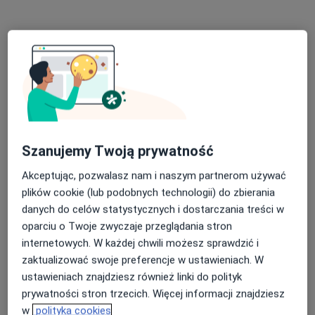
Poproś o wizytę
Szanujemy Twoją prywatność
Bezpieczne płatności
Akceptując, pozwalasz nam i naszym partnerom używać
lek. Agnieszka Dylik-Małecka
plików cookie (lub podobnych technologii) do zbierania
·
Więcej
W trakcie specjalizacji (Ginekolog)
danych do celów statystycznych i dostarczania treści w
21 opinii
oparciu o Twoje zwyczaje przeglądania stron
internetowych. W każdej chwili możesz sprawdzić i
Leśna 22/1U, Bydgoszcz
•
Mapa
zaktualizować swoje preferencje w ustawieniach. W
Radtke Clinic Centrum Medyczne
ustawieniach znajdziesz również linki do polityk
Konsultacja ginekologiczna
250 zł
prywatności stron trzecich. Więcej informacji znajdziesz
Specjalista nie oferuje umawiania online pod tym adresem.
w
polityka cookies