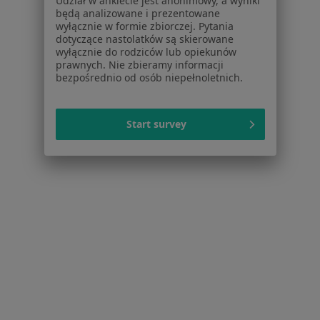
Udział w ankiecie jest anonimowy, a wyniki
Schorzenia w Bydgoszczy
będą analizowane i prezentowane
wyłącznie w formie zbiorczej. Pytania
Choroby ginekologiczne w Bydgoszczy
dotyczące nastolatków są skierowane
wyłącznie do rodziców lub opiekunów
Menopauza w Bydgoszczy
prawnych. Nie zbieramy informacji
bezpośrednio od osób niepełnoletnich.
Zaburzenia miesiączkowania w Bydgoszczy
Bolesne miesiączkowanie w Bydgoszczy
Start survey
Zespół policystycznych jajników (PCOS / PMOS) w
Bydgoszczy
Więcej (15)
Więcej w kategorii: Schorzenia w Bydgoszczy
Strona Główna
Choroby
Choroby Szyjki Macicy
Zmień mia
Bydgoszcz
Zmień miasto