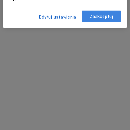
Poproś o wizytę
Zaakceptuj
Edytuj ustawienia
Bezpieczne płatności
lek. Aleksandra Krzyżanowska-Kostrzycka
·
Więcej
W trakcie specjalizacji (Ginekolog)
7 opinii
Adres
Online