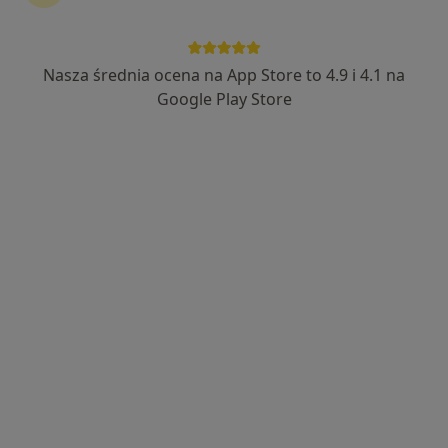
Nasza średnia ocena na App Store to 4.9 i 4.1 na
lek. Anna Łukaszewicz-Zwolińska
Google Play Store
·
Więcej
Ginekolog, Ultrasonografista, Ginekolog dziecięcy
113 opinii
Adres 1
Adres 2
Józefa Sułkowskiego 15, Bydgoszcz
•
Mapa
Centrum Medyczne PESMED
Konsultacja ginekologiczna
300 zł
Specjalista nie oferuje umawiania online pod tym adresem.
Poproś o wizytę