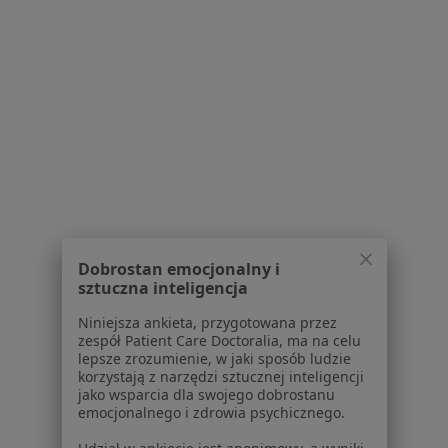
Poproś o wizytę
1
2
3
4
Powiązane wyszukiwania
W pobliżu Bydgoszczy
Choroby szyjki macicy w Toruniu
Choroby szyjki macicy w Osielsku
Dobrostan emocjonalny i
sztuczna inteligencja
Choroby szyjki macicy w Inowrocławiu
Niniejsza ankieta, przygotowana przez
Choroby szyjki macicy w Solcu Kujawskim
zespół Patient Care Doctoralia, ma na celu
lepsze zrozumienie, w jaki sposób ludzie
Choroby szyjki macicy w Dobrczu
korzystają z narzędzi sztucznej inteligencji
jako wsparcia dla swojego dobrostanu
Więcej (3)
emocjonalnego i zdrowia psychicznego.
Więcej w kategorii: W pobliżu Bydgoszczy