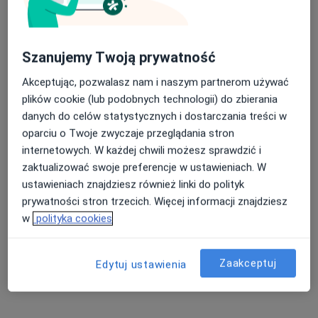
os. Słowackiego 13 lok. 1, Sępólno Krajeńskie
•
Mapa
Konsultacja ginekologiczna
Brak ceny
Szanujemy Twoją prywatność
Specjalista nie oferuje umawiania online pod tym adresem.
Akceptując, pozwalasz nam i naszym partnerom używać
Poproś o wizytę
plików cookie (lub podobnych technologii) do zbierania
danych do celów statystycznych i dostarczania treści w
oparciu o Twoje zwyczaje przeglądania stron
internetowych. W każdej chwili możesz sprawdzić i
zaktualizować swoje preferencje w ustawieniach. W
ustawieniach znajdziesz również linki do polityk
prywatności stron trzecich. Więcej informacji znajdziesz
w
polityka cookies
Awicenna w Mroczy
Zaakceptuj
Edytuj ustawienia
Ginekologia, Medycyna rodzinna, Pediatria
Plac 1 Maja 9, Mrocza
•
Mapa