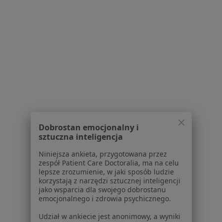
Polityka prywatności dla profesjonalistów, których
dane pozyskaliśmy samodzielnie
Polityka cookies
Jak działają wyniki wyszukiwania
Dostępność
O nas
Praca
Rekrutujemy!
Partnerzy
Centrum prasowe
Kontakt
Dobrostan emocjonalny i
sztuczna inteligencja
Dla pacjentów
Niniejsza ankieta, przygotowana przez
Lekarze
zespół Patient Care Doctoralia, ma na celu
Placówki medyczne
lepsze zrozumienie, w jaki sposób ludzie
Pytania i odpowiedzi
korzystają z narzędzi sztucznej inteligencji
jako wsparcia dla swojego dobrostanu
Usługi i zabiegi
emocjonalnego i zdrowia psychicznego.
Choroby
Pomoc
Udział w ankiecie jest anonimowy, a wyniki