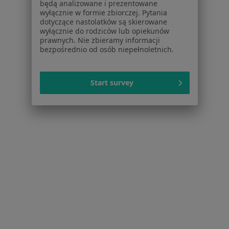
będą analizowane i prezentowane
Aplikacje mobilne
wyłącznie w formie zbiorczej. Pytania
Blog dla pacjentów
dotyczące nastolatków są skierowane
wyłącznie do rodziców lub opiekunów
Dla profesjonalistów
prawnych. Nie zbieramy informacji
bezpośrednio od osób niepełnoletnich.
Cennik
Dla lekarzy
Dla placówek medycznych
Start survey
Noa Notes
nowość
Baza wiedzy
Centrum Pomocy dla Specjalisty
Kontakt
ZnanyLekarz - Strona główna
ZnanyLekarz Sp. z o.o.
ul. Kolejowa 5/7
01-217 Warszawa, Polska
NIP: ⁠7010224868
KRS: ⁠0000347997