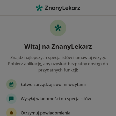
Me
Ginekolog • Więcbork, kujawsko-pomorskie
Filtry
Mapa
Polecani ginekolodzy w Więcborku
Witaj na ZnanyLekarz
Jak działają wyniki wyszukiwania
Znajdź najlepszych specjalistów i umawiaj wizyty.
Pobierz aplikację, aby uzyskać bezpłatny dostęp do
przydatnych funkcji:
Łatwo zarządzaj swoimi wizytami
Wysyłaj wiadomości do specjalistów
lek. Rami Berghleh
W trakcie specjalizacji (Ginekolog)
Otrzymuj powiadomienia