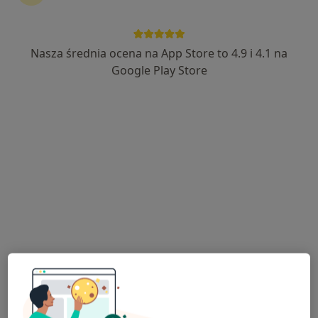
4 opinie
Plac 1 Maja 9, Mrocza
•
Mapa
NZOZ Awicenna
Nasza średnia ocena na App Store to 4.9 i 4.1 na
Konsultacja ginekologiczna
Brak ceny
Google Play Store
Specjalista nie oferuje umawiania online pod tym adresem.
Poproś o wizytę
Bogusław Delikat
Ginekolog
7 opinii