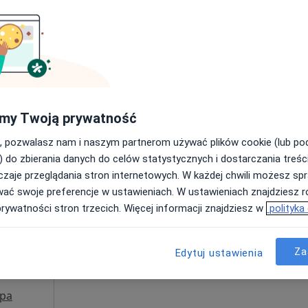
Poproś o wizytę
250 zł
my Twoją prywatność
, pozwalasz nam i naszym partnerom używać plików cookie (lub p
wicz-
Dziś
Jutro
Ndz,
Pon,
) do zbierania danych do celów statystycznych i dostarczania treśc
7 Sie
8 Sie
9 Sie
10 Sie
zaje przeglądania stron internetowych. W każdej chwili możesz spr
ta,
wać swoje preferencje w ustawieniach. W ustawieniach znajdziesz ró
cej
prywatności stron trzecich. Więcej informacji znajdziesz w
polityka
Umawianie online nie jest dostępne
Poproś o wizytę
Za
Edytuj ustawienia
pa