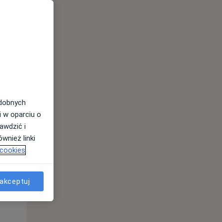
odobnych
Wt,
Śr,
Czw,
i w oparciu o
11 Sie
12 Sie
13 Sie
awdzić i
wnież linki
 cookies
akceptuj