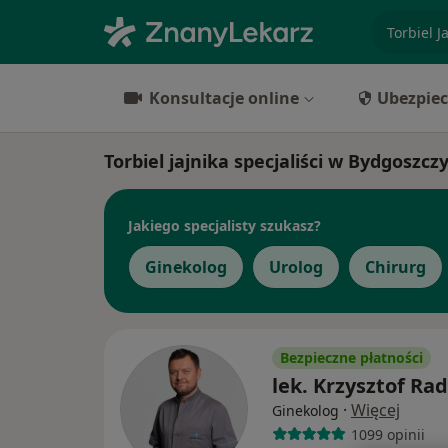
specjaliz
Konsultacje online
Ubezpiec
Torbiel jajnika specjaliści w Bydgoszcz
Jakiego specjalisty szukasz?
Ginekolog
Urolog
Chirurg
Bezpieczne płatności
lek. Krzysztof Ra
·
Więcej
Ginekolog
1099 opinii