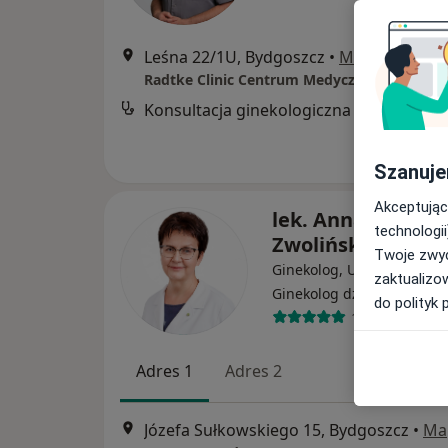
Leśna 22/1U, Bydgoszcz
•
Mapa
Radtke Clinic Centrum Medyczne
Konsultacja ginekologiczna
Szanuje
Akceptując
lek. Anna Łukasze
technologii
Zwolińska
Twoje zwyc
Ginekolog, Ultrasonografis
zaktualizo
·
Wię
Ginekolog dziecięcy
do polityk 
113 opinii
Adres 1
Adres 2
Józefa Sułkowskiego 15, Bydgoszcz
•
Ma