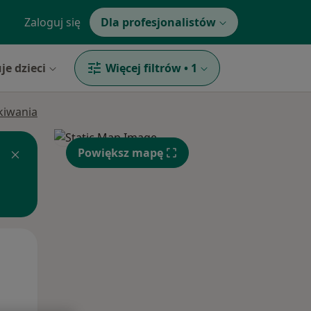
Zaloguj się
Dla profesjonalistów
je dzieci
Więcej filtrów
•
1
ukiwania
Powiększ mapę
Wt,
Śr,
Czw,
11 Sie
12 Sie
13 Sie