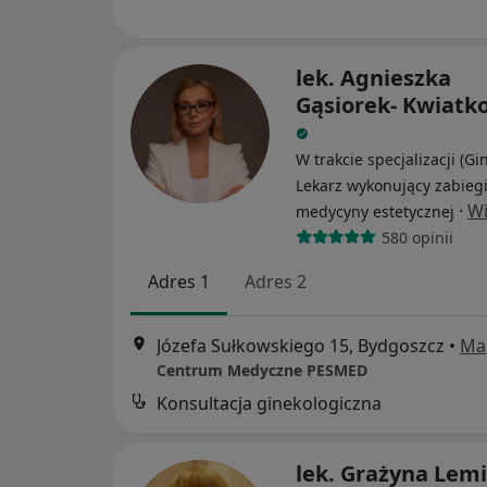
lek. Agnieszka
Gąsiorek- Kwiatk
W trakcie specjalizacji (Gi
Lekarz wykonujący zabieg
·
Wi
medycyny estetycznej
580 opinii
Adres 1
Adres 2
Józefa Sułkowskiego 15, Bydgoszcz
•
Ma
Centrum Medyczne PESMED
Konsultacja ginekologiczna
lek. Grażyna Lem