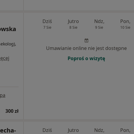
Dziś
Jutro
Ndz,
Pon,
owska
7 Sie
8 Sie
9 Sie
10 Sie
nekolog),
Umawianie online nie jest dostępne
i
ęcej
Poproś o wizytę
pa
300 zł
iecha-
Dziś
Jutro
Ndz,
Pon,