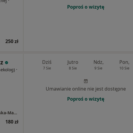
·
znej
Poproś o wizytę
250 zł
cz
Dziś
Jutro
Ndz,
Pon,
7 Sie
8 Sie
9 Sie
10 Sie
·
nekolog)
Umawianie online nie jest dostępne
Poproś o wizytę
Medycy Gabinety Lekarskie Karolina Borowska-Maćkowiak
180 zł