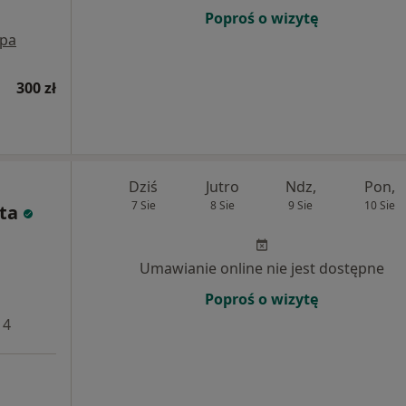
Poproś o wizytę
pa
300 zł
Dziś
Jutro
Ndz,
Pon,
7 Sie
8 Sie
9 Sie
10 Sie
ta
Umawianie online nie jest dostępne
Poproś o wizytę
 4