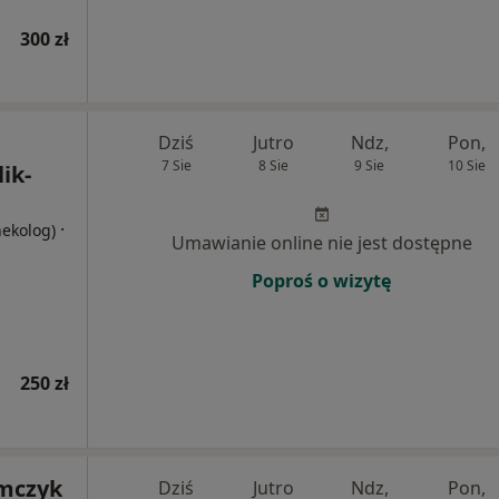
300 zł
Dziś
Jutro
Ndz,
Pon,
7 Sie
8 Sie
9 Sie
10 Sie
ik-
·
nekolog)
Umawianie online nie jest dostępne
Poproś o wizytę
250 zł
omczyk
Dziś
Jutro
Ndz,
Pon,