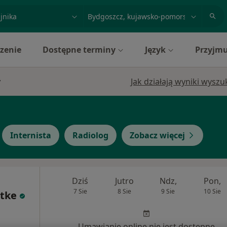
acja, badanie lub nazwisko
miasto lub dzielnica
zenie
Dostępne terminy
Język
Przyjmu
y
Jak działają wyniki wysz
Internista
Radiolog
Zobacz więcej
Dziś
Jutro
Ndz,
Pon,
7 Sie
8 Sie
9 Sie
10 Sie
dtke
Umawianie online nie jest dostępne