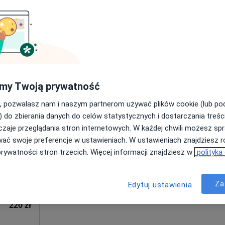
220 zł
my Twoją prywatność
Dziś
Jutro
Pon,
Wt,
, pozwalasz nam i naszym partnerom używać plików cookie (lub p
8 Sie
9 Sie
10 Sie
11 Sie
) do zbierania danych do celów statystycznych i dostarczania treśc
zaje przeglądania stron internetowych. W każdej chwili możesz spr
alizacji
Umawianie online nie jest dostępne
wać swoje preferencje w ustawieniach. W ustawieniach znajdziesz ró
·
Więcej
prywatności stron trzecich. Więcej informacji znajdziesz w
polityka
Poproś o wizytę
Za
Edytuj ustawienia
220 zł