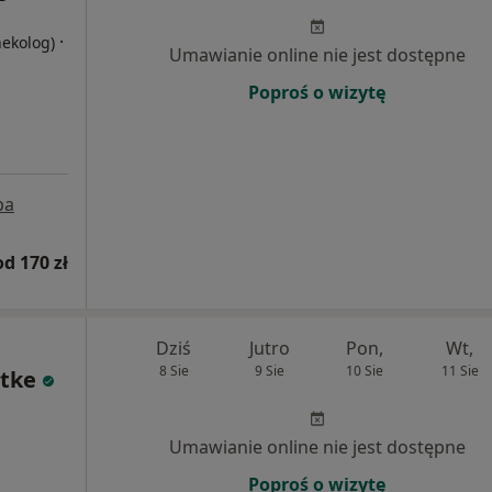
·
nekolog)
Umawianie online nie jest dostępne
Poproś o wizytę
pa
od 170 zł
Dziś
Jutro
Pon,
Wt,
8 Sie
9 Sie
10 Sie
11 Sie
dtke
Umawianie online nie jest dostępne
Poproś o wizytę