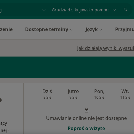
acja, badanie lub nazwisko
miasto lub dzielnica
zenie
Dostępne terminy
Język
Przyjmu
Jak działają wyniki wysz
Dziś
Jutro
Pon,
Wt,
8 Sie
9 Sie
10 Sie
11 Sie
Umawianie online nie jest dostępne
jący
Poproś o wizytę
·
znej