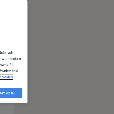
Śr,
Czw,
Pt,
odobnych
12 Sie
13 Sie
14 Sie
i w oparciu o
awdzić i
wnież linki
 cookies
akceptuj