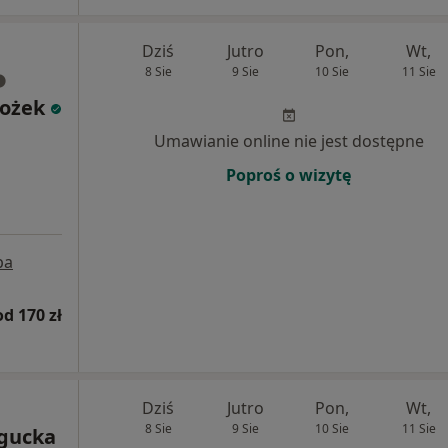
Dziś
Jutro
Pon,
Wt,
8 Sie
9 Sie
10 Sie
11 Sie
Bożek
Umawianie online nie jest dostępne
Poproś o wizytę
pa
od 170 zł
Dziś
Jutro
Pon,
Wt,
8 Sie
9 Sie
10 Sie
11 Sie
ogucka