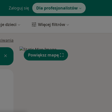
Zaloguj się
Dla profesjonalistów
je dzieci
Więcej filtrów
ukiwania
Powiększ mapę
Śr,
Czw,
Pt,
12 Sie
13 Sie
14 Sie