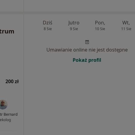
Dziś
Jutro
Pon,
Wt,
8 Sie
9 Sie
10 Sie
11 Sie
ntrum
Umawianie online nie jest dostępne
Pokaż profil
200 zł
otr Bernard
ekolog