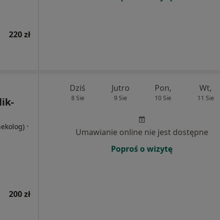
220 zł
Dziś
Jutro
Pon,
Wt,
8 Sie
9 Sie
10 Sie
11 Sie
ik-
·
nekolog)
Umawianie online nie jest dostępne
Poproś o wizytę
200 zł