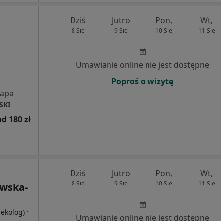
Dziś
Jutro
Pon,
Wt,
8 Sie
9 Sie
10 Sie
11 Sie
Umawianie online nie jest dostępne
Poproś o wizytę
apa
SKI
od 180 zł
Dziś
Jutro
Pon,
Wt,
8 Sie
9 Sie
10 Sie
11 Sie
ewska-
·
nekolog)
Umawianie online nie jest dostępne