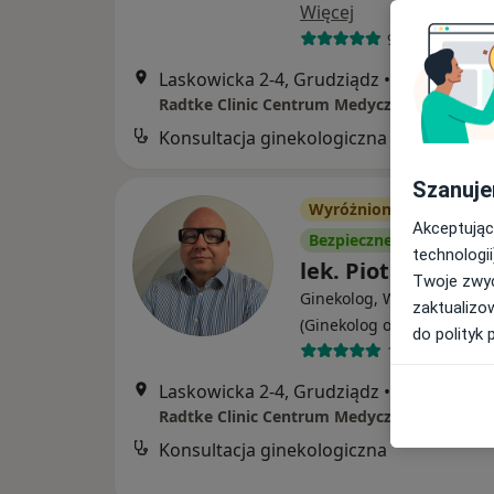
Więcej
98 opinii
Laskowicka 2-4, Grudziądz
•
Mapa
Radtke Clinic Centrum Medyczne
Konsultacja ginekologiczna
Szanuje
Wyróżniony
Akceptując
Bezpieczne płatności
technologii
lek. Piotr Bernard
Twoje zwyc
Ginekolog, W trakcie specj
zaktualizo
(Ginekolog onkologiczny)
do polityk 
113 opinii
Laskowicka 2-4, Grudziądz
•
Mapa
Radtke Clinic Centrum Medyczne
Konsultacja ginekologiczna