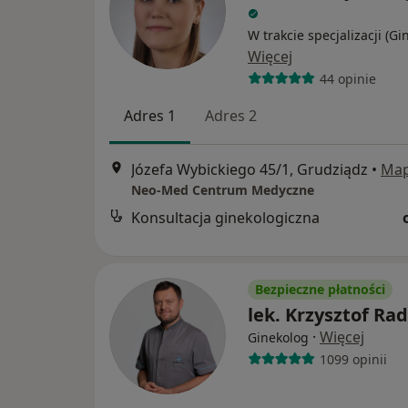
W trakcie specjalizacji (Gi
Więcej
44 opinie
Adres 1
Adres 2
Józefa Wybickiego 45/1, Grudziądz
•
Ma
Neo-Med Centrum Medyczne
Konsultacja ginekologiczna
Bezpieczne płatności
lek. Krzysztof Ra
·
Więcej
Ginekolog
1099 opinii