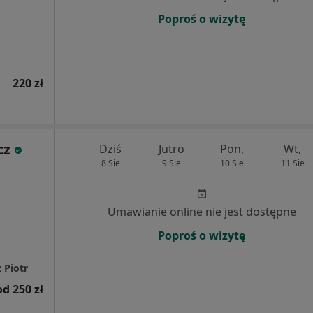
Poproś o wizytę
220 zł
cz
Dziś
Jutro
Pon,
Wt,
8 Sie
9 Sie
10 Sie
11 Sie
Umawianie online nie jest dostępne
Poproś o wizytę
 Piotr
od 250 zł