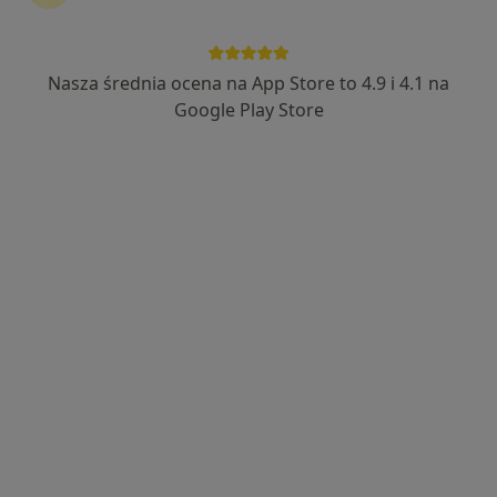
lek. Andrzej Derkowski
·
Więcej
Ginekolog
Nasza średnia ocena na App Store to 4.9 i 4.1 na
291 opinii
Google Play Store
Poznańska 1D, Inowrocław
•
Mapa
Prywatny Gabinet Ginekologiczny
Konsultacja ginekologiczna
od 250 zł
Specjalista nie oferuje umawiania online pod tym adresem.
Poproś o wizytę