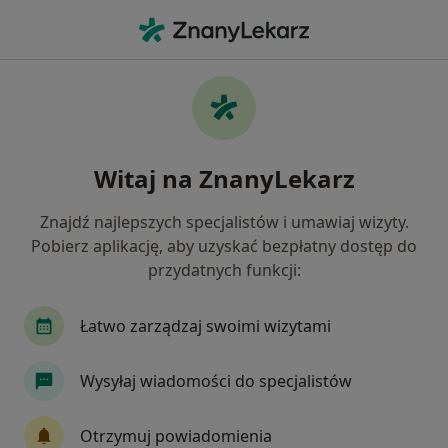
Me
Ginekolog • Janikowo, kujawsko-pomorskie
Filtry
Ubezpieczenie
Mapa
Polecani ginekolodzy w Janikowie
Witaj na ZnanyLekarz
Jak działają wyniki wyszukiwania
Znajdź najlepszych specjalistów i umawiaj wizyty.
Pobierz aplikację, aby uzyskać bezpłatny dostęp do
Wybierz swoje ubezpieczenie
przydatnych funkcji:
Łatwo zarządzaj swoimi wizytami
Wysyłaj wiadomości do specjalistów
Otrzymuj powiadomienia