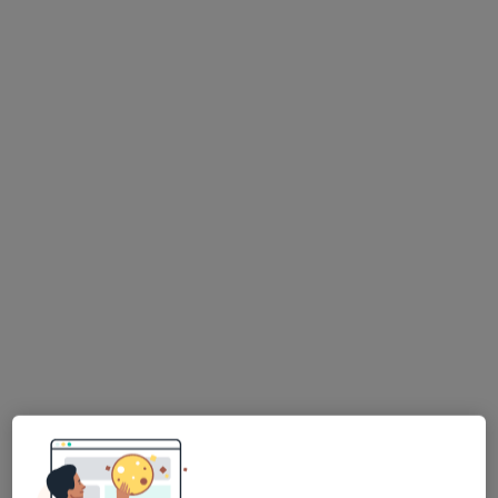
lek. Andrii Titus
Ginekolog
206 opinii
Poznańska 235, Inowrocław
•
Mapa
Femimental Specjalistyczne Gabinety Lekarskie
Konsultacja ginekologiczna
200 zł
Specjalista nie oferuje umawiania online pod tym adresem.
Poproś o wizytę