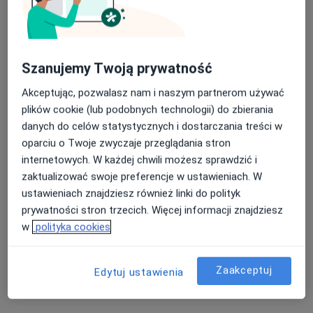
lek. Michał Augustyniak
·
Więcej
Ginekolog, Endokrynolog
494 opinie
Szanujemy Twoją prywatność
59 Pułku Piechoty 6, I piętro, pokój 129, Inowrocław
•
Mapa
Akceptując, pozwalasz nam i naszym partnerom używać
NZOZ Rodzina
plików cookie (lub podobnych technologii) do zbierania
Konsultacja ginekologiczna
250 zł
danych do celów statystycznych i dostarczania treści w
oparciu o Twoje zwyczaje przeglądania stron
Specjalista nie oferuje umawiania online pod tym adresem.
internetowych. W każdej chwili możesz sprawdzić i
Poproś o wizytę
zaktualizować swoje preferencje w ustawieniach. W
ustawieniach znajdziesz również linki do polityk
prywatności stron trzecich. Więcej informacji znajdziesz
w
polityka cookies
Zaakceptuj
Edytuj ustawienia