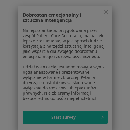
Poproś o wizytę
Dobrostan emocjonalny i
sztuczna inteligencja
1
2
Niniejsza ankieta, przygotowana przez
zespół Patient Care Doctoralia, ma na celu
Powiązane wyszukiwania
|
Oferty pracy - Ginekolog
lepsze zrozumienie, w jaki sposób ludzie
korzystają z narzędzi sztucznej inteligencji
W pobliżu Janikowa
jako wsparcia dla swojego dobrostanu
emocjonalnego i zdrowia psychicznego.
Ginekolodzy w Bydgoszczy
Udział w ankiecie jest anonimowy, a wyniki
Ginekolodzy w Toruniu
będą analizowane i prezentowane
wyłącznie w formie zbiorczej. Pytania
Ginekolodzy w Inowrocławiu
dotyczące nastolatków są skierowane
wyłącznie do rodziców lub opiekunów
Ginekolodzy w Gnieznie
prawnych. Nie zbieramy informacji
bezpośrednio od osób niepełnoletnich.
Ginekolodzy w Żninie
Więcej (14)
Start survey
Więcej w kategorii: W pobliżu Janikowa