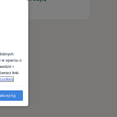
odobnych
i w oparciu o
awdzić i
wnież linki
 cookies
akceptuj