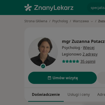
specjaliz
Strona Główna
Psycholog
Warszawa
Zuz
Zmień mi
mgr
Zuzanna Potac
O spec
Psycholog
·
Więcej
Legionowo
2 adresy
35 opinii
Umów wizytę
Doświadczenie
Usługi i ceny
Adr