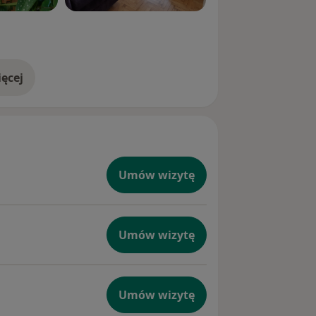
ęcej
doświadczeniu
Umów wizytę
Umów wizytę
Umów wizytę