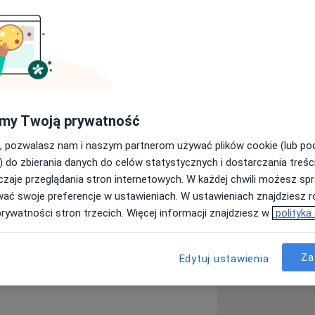
w procesie certyfikacji. Ukończyłam
manistycznospołecznym SWPS
chowania) oraz 4-letnie całościowe
 Psychoterapii DIALOG. Jestem
rycznego. Pracuję indywidualnie z
my Twoją prywatność
o.
, pozwalasz nam i naszym partnerom używać plików cookie (lub p
) do zbierania danych do celów statystycznych i dostarczania treśc
Łączę to, co wydaje mi się skuteczne i
zaje przeglądania stron internetowych. W każdej chwili możesz spr
dywidualnej odbywają się co tydzień o
wać swoje preferencje w ustawieniach. W ustawieniach znajdziesz ró
je par co tydzień lub co dwa tygodnie.
prywatności stron trzecich. Więcej informacji znajdziesz w
polityka
Za
Edytuj ustawienia