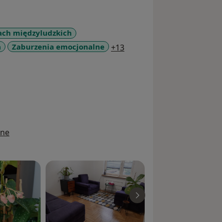
ach międzyludzkich
a11y_sr_more_diseases
a
Zaburzenia emocjonalne
+13
ine