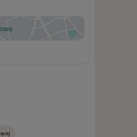
 mapę
wiera się w nowej karcie
ęcej
adresie