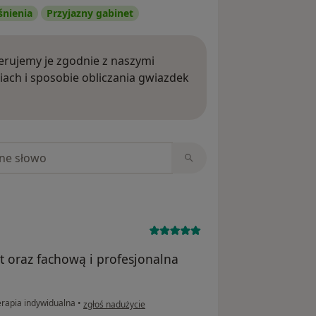
śnienia
Przyjazny gabinet
rujemy je zgodnie z naszymi
iach i sposobie obliczania gwiazdek
ięcej o opiniach
niach
t oraz fachową i profesjonalna
w opinii użytkownika tobiasz
rapia indywidualna
•
zgłoś nadużycie