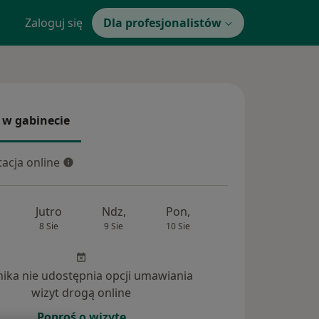
Zaloguj się
Dla profesjonalistów
 w gabinecie
 gabinecie
acja online
cja online
Jutro
Ndz,
Pon,
Wt,
Śr,
8 Sie
9 Sie
10 Sie
11 Sie
12 Si
inika nie udostępnia opcji umawiania
wizyt drogą online
Poproś o wizytę