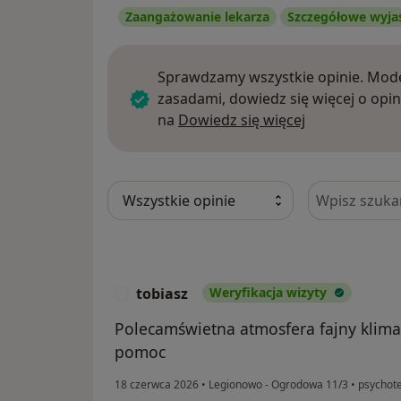
Zaangażowanie lekarza
Szczegółowe wyja
Sprawdzamy wszystkie opinie. Mode
zasadami, dowiedz się więcej o opin
Dowiedz się w
na
Dowiedz się więcej
Szukaj w opi
tobiasz
Weryfikacja wizyty
T
Polecamświetna atmosfera fajny klima
pomoc
18 czerwca 2026
•
Legionowo - Ogrodowa 11/3
•
psychote