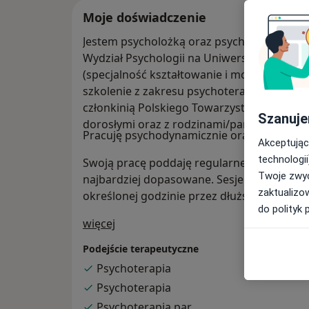
Moje doświadczenie
Jestem psycholożką oraz psychoterapeutką 
Wydział Psychologii na Uniwersytecie Hu
(specjalność kształtowanie i modyfikacji za
szkolenie z zakresu psychoterapii w Szkole
członkinią Polskiego Towarzystwa Psychiat
Szanuje
dorosłymi oraz z rodzinami/parami.
Pracuję psychodynamicznie oraz systemow
Akceptując
technologii
Swoją pracę poddaję regularnej superwizji. 
Twoje zwyc
najbardziej dopasowane. Sesje w terapii in
zaktualizo
określonej godzinie przez dłuższy czas. Ses
do polityk 
O mnie
więcej
Podejście terapeutyczne
Psychoterapia
Psychoterapia
Psychoterapia par