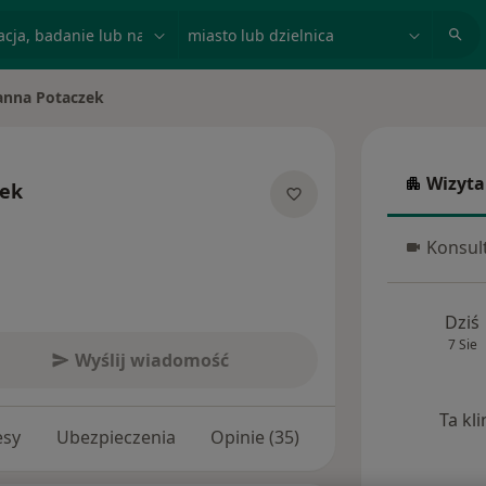
acja, badanie lub nazwisko
miasto lub dzielnica
anna Potaczek
asto
Wizyta
zek
Wizyta w
jalizacjach
Konsult
Konsulta
Dziś
7 Sie
Wyślij wiadomość
Ta kl
esy
Ubezpieczenia
Opinie (35)