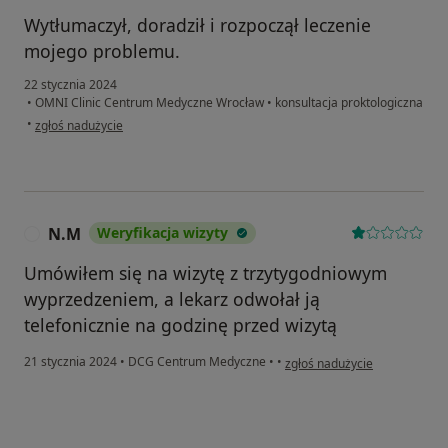
Wytłumaczył, doradził i rozpoczął leczenie
mojego problemu.
22 stycznia 2024
•
OMNI Clinic Centrum Medyczne Wrocław
•
konsultacja proktologiczna
w opinii użytkownika Sylwester
•
zgłoś nadużycie
N.M
Weryfikacja wizyty
N
Umówiłem się na wizytę z trzytygodniowym
wyprzedzeniem, a lekarz odwołał ją
telefonicznie na godzinę przed wizytą
w opinii użytkownika N.M
21 stycznia 2024
•
DCG Centrum Medyczne
•
•
zgłoś nadużycie