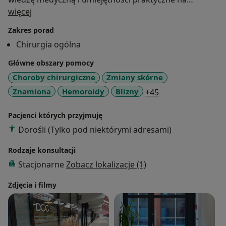
O mnie
licznych konferencjach i sympozjach naukowych.
więcej
Zakres porad
Dr n. med. Zbigniew Buldańczyk specjalizuje się w:
Chirurgia ogólna
przeprowadzaniu całej gamy zabiegów chirurgicznych
Główne obszary pomocy
i proktologicznych,
Choroby chirurgiczne
Zmiany skórne
diagnostyce i leczeniu schorzeń końcowego odcinka
a11y_sr_more_di
Znamiona
Hemoroidy
Blizny
+45
przewodu pokarmowego, odbytu i odbytnicy,
leczeniu dokuczliwych dolegliwości, takich jak:
Pacjenci których przyjmuję
hemoroidy czy szczeliny odbytu,
Dorośli (Tylko pod niektórymi adresami)
badaniach profilaktycznych w kierunku nowotworów
jelita grubego,
Rodzaje konsultacji
zabiegach z zakresu chirurgii ogólnej,
Stacjonarne
Zobacz lokalizacje (1)
a także w zakresie chirurgii ogólnej, czyli usuwaniu
zmian barwnikowych, kaszaków, kurzajek, nacinaniu
Zdjęcia i filmy
ropni i wielu innych zabiegach.