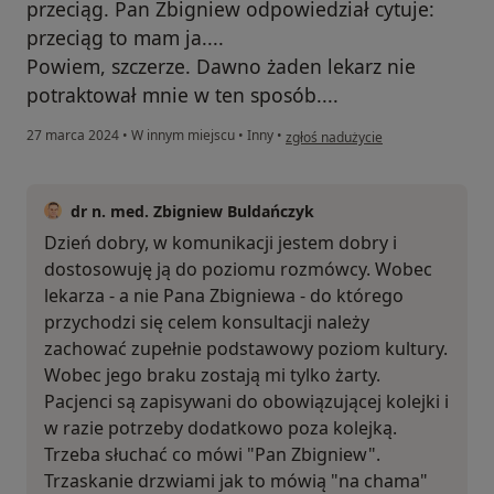
przeciąg. Pan Zbigniew odpowiedział cytuje:
przeciąg to mam ja....
Powiem, szczerze. Dawno żaden lekarz nie
potraktował mnie w ten sposób....
w opinii użytkownika Dorota
27 marca 2024
•
W innym miejscu
•
Inny
•
zgłoś nadużycie
dr n. med. Zbigniew Buldańczyk
Dzień dobry, w komunikacji jestem dobry i
dostosowuję ją do poziomu rozmówcy. Wobec
lekarza - a nie Pana Zbigniewa - do którego
przychodzi się celem konsultacji należy
zachować zupełnie podstawowy poziom kultury.
Wobec jego braku zostają mi tylko żarty.
Pacjenci są zapisywani do obowiązującej kolejki i
w razie potrzeby dodatkowo poza kolejką.
Trzeba słuchać co mówi "Pan Zbigniew".
Trzaskanie drzwiami jak to mówią "na chama"