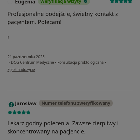
Eugenia
Weryfikacja wizyty
E
Profesjonalne podejście, świetny kontakt z
pacjentem. Polecam!
!
21 października 2025
•
DCG Centrum Medyczne
•
konsultacja proktologiczna
•
w opinii użytkownika Eugenia
zgłoś nadużycie
Jarosław
Numer telefonu zweryfikowany
J
Lekarz godny polecenia. Zawsze cierpliwy i
skoncentrowany na pacjencie.