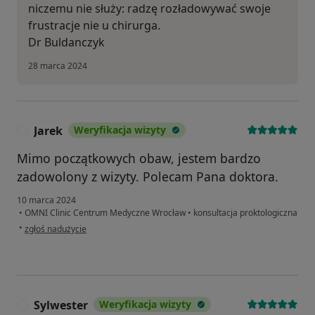
niczemu nie służy: radzę rozładowywać swoje
frustracje nie u chirurga.
Dr Buldanczyk
28 marca 2024
Jarek
Weryfikacja wizyty
J
Mimo początkowych obaw, jestem bardzo
zadowolony z wizyty. Polecam Pana doktora.
10 marca 2024
•
OMNI Clinic Centrum Medyczne Wrocław
•
konsultacja proktologiczna
w opinii użytkownika Jarek
•
zgłoś nadużycie
Sylwester
Weryfikacja wizyty
S