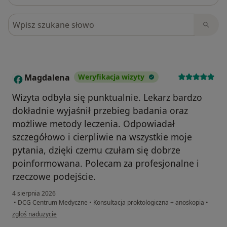
Szukaj w opiniach
Magdalena
Weryfikacja wizyty
M
Wizyta odbyła się punktualnie. Lekarz bardzo
dokładnie wyjaśnił przebieg badania oraz
możliwe metody leczenia. Odpowiadał
szczegółowo i cierpliwie na wszystkie moje
pytania, dzięki czemu czułam się dobrze
poinformowana. Polecam za profesjonalne i
rzeczowe podejście.
4 sierpnia 2026
•
DCG Centrum Medyczne
•
Konsultacja proktologiczna + anoskopia
•
w opinii użytkownika Magdalena
zgłoś nadużycie