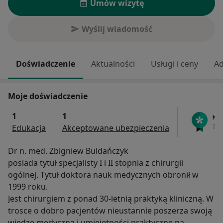
Umów wizytę
Wyślij wiadomość
Doświadczenie
Aktualności
Usługi i ceny
Ad
Moje doświadczenie
1
1
Edukacja
Akceptowane ubezpieczenia
Dr n. med. Zbigniew Buldańczyk
posiada tytuł specjalisty I i II stopnia z chirurgii
ogólnej. Tytuł doktora nauk medycznych obronił w
1999 roku.
Jest chirurgiem z ponad 30-letnią praktyką kliniczną. W
trosce o dobro pacjentów nieustannie poszerza swoją
wiedzę medyczną i umiejętności praktyczne na