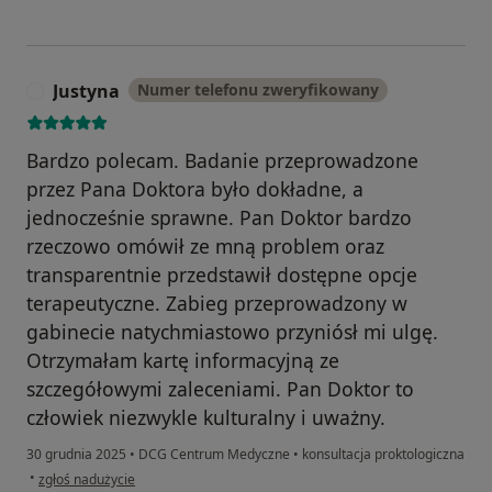
Justyna
Numer telefonu zweryfikowany
J
Bardzo polecam. Badanie przeprowadzone
przez Pana Doktora było dokładne, a
jednocześnie sprawne. Pan Doktor bardzo
rzeczowo omówił ze mną problem oraz
transparentnie przedstawił dostępne opcje
terapeutyczne. Zabieg przeprowadzony w
gabinecie natychmiastowo przyniósł mi ulgę.
Otrzymałam kartę informacyjną ze
szczegółowymi zaleceniami. Pan Doktor to
człowiek niezwykle kulturalny i uważny.
30 grudnia 2025
•
DCG Centrum Medyczne
•
konsultacja proktologiczna
w opinii użytkownika Justyna
•
zgłoś nadużycie