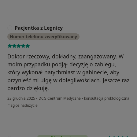
Pacjentka z Legnicy
P
Numer telefonu zweryfikowany
Doktor rzeczowy, dokładny, zaangażowany. W
moim przypadku podjął decyzję o zabiegu,
który wykonał natychmiast w gabinecie, aby
przynieść mi ulgę w dolegliwościach. Jeszcze raz
bardzo dziękuję.
23 grudnia 2025
•
DCG Centrum Medyczne
•
konsultacja proktologiczna
w opinii użytkownika Pacjentka z Legnicy
•
zgłoś nadużycie