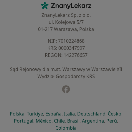
Kontakt
ZnanyLekarz - Strona główna
ZnanyLekarz Sp. z o.o.
ul. Kolejowa 5/7
01-217 Warszawa, Polska
NIP: ⁠7010224868
KRS: ⁠0000347997
REGON: ⁠142276657
Sąd Rejonowy dla m.st. Warszawy w Warszawie XII
Wydział Gospodarczy KRS
Facebook
otwiera się w nowej karcie
otwiera się w nowej karcie
otwiera się w nowej karcie
otwiera się w nowej karcie
otwiera się w nowej karci
otwiera się
otwi
Polska
,
Türkiye
,
España
,
Italia
,
Deutschland
,
Česko
,
otwiera się w nowej karcie
otwiera się w nowej karcie
otwiera się w nowej karcie
otwiera się w nowej kar
otwiera się 
otwier
Portugal
,
México
,
Chile
,
Brasil
,
Argentina
,
Perú
,
otwiera się w nowej karc
Colombia