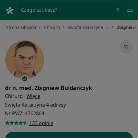
Me
Czego szukasz?
Strona Główna
Chirurg
Święta Katarzyna
Zbigniew
Zmień miasto
dr n. med.
Zbigniew Buldańczyk
O specjalizacjach
Chirurg
·
Więcej
Święta Katarzyna
4 adresy
Nr PWZ: 4762804
133 opinie