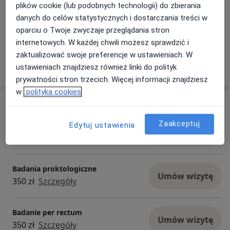
plików cookie (lub podobnych technologii) do zbierania
danych do celów statystycznych i dostarczania treści w
oparciu o Twoje zwyczaje przeglądania stron
internetowych. W każdej chwili możesz sprawdzić i
zaktualizować swoje preferencje w ustawieniach. W
Pokaż więcej aktualności (2)
ustawieniach znajdziesz również linki do polityk
prywatności stron trzecich. Więcej informacji znajdziesz
w
polityka cookies
Usługi i ceny
Zaakceptuj
Edytuj ustawienia
Konsultacja proktologiczna
Umów wizytę
200 zł - 350 zł
Szczegóły
Badania proktologiczne
Umów wizytę
350 zł
Szczegóły
Badanie per rectum
Umów wizytę
350 zł
Szczegóły