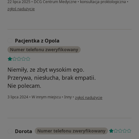
22 lipca 2025
•
DCG Centrum Medyczne
•
konsultacja proktologiczna
•
w opinii użytkownika Jarosław
zgłoś nadużycie
Pacjentka z Opola
P
Numer telefonu zweryfikowany
Niemiły, ze zbyt wysokim ego.
Przerywa, niesłucha, brak empatii.
Nie polecam.
w opinii użytkownika Pacjentka z Opo
3 lipca 2024
•
W innym miejscu
•
Inny
•
zgłoś nadużycie
Dorota
Numer telefonu zweryfikowany
D