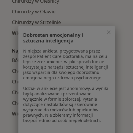
Chirurdzy w Oleśnicy
Chirurdzy w Oławie
Chirurdzy w Strzelinie
Więcej (15)
Dobrostan emocjonalny i
Więcej w kategorii: W pobliżu
sztuczna inteligencja
Najczęście leczone choroby
Niniejsza ankieta, przygotowana przez
zespół Patient Care Doctoralia, ma na celu
Bóle brzucha w
lepsze zrozumienie, w jaki sposób ludzie
korzystają z narzędzi sztucznej inteligencji
Choroba Leśniowskiego-Crohna w
jako wsparcia dla swojego dobrostanu
emocjonalnego i zdrowia psychicznego.
Choroba uchyłkowa jelit w
Udział w ankiecie jest anonimowy, a wyniki
Choroby dróg żółciowych w
będą analizowane i prezentowane
wyłącznie w formie zbiorczej. Pytania
Choroby przewodu pokarmowego w
dotyczące nastolatków są skierowane
wyłącznie do rodziców lub opiekunów
Więcej (3)
prawnych. Nie zbieramy informacji
Więcej w kategorii: Najczęście leczone choroby
bezpośrednio od osób niepełnoletnich.