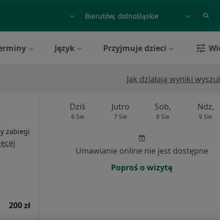
acja, badanie lub nazwisko
miasto lub dzielnica
erminy
Język
Przyjmuje dzieci
Wi
Jak działają wyniki wysz
Dziś
Jutro
Sob,
Ndz,
6 Sie
7 Sie
8 Sie
9 Sie
y zabiegi
ęcej
Umawianie online nie jest dostępne
Poproś o wizytę
200 zł