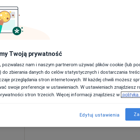
ośląskie, w obszarach bliskich Twojemu wyszukiwaniu.
my Twoją prywatność
Dziś
Jutro
Sob,
Ndz,
6 Sie
7 Sie
8 Sie
9 Sie
wy,
, pozwalasz nam i naszym partnerom używać plików cookie (lub p
) do zbierania danych do celów statystycznych i dostarczania treśc
zaje przeglądania stron internetowych. W każdej chwili możesz spr
Umawianie online nie jest dostępne
wać swoje preferencje w ustawieniach. W ustawieniach znajdziesz ró
Poproś o wizytę
prywatności stron trzecich. Więcej informacji znajdziesz w
polityka
Za
Edytuj ustawienia
280 zł