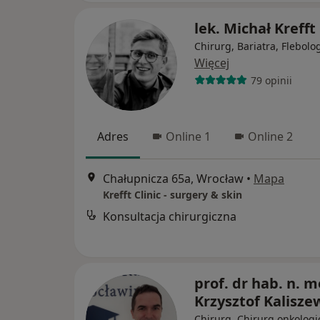
lek. Michał Krefft
Chirurg, Bariatra, Flebolo
Więcej
79 opinii
Adres
Online 1
Online 2
Chałupnicza 65a, Wrocław
•
Mapa
Krefft Clinic - surgery & skin
Konsultacja chirurgiczna
prof. dr hab. n. m
Krzysztof Kalisze
Chirurg, Chirurg onkologi