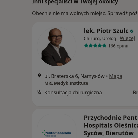
Inni specjaliści w Twojej okolicy
Obecnie nie ma wolnych miejsc. Sprawdź późn
lek. Piotr Szulc
·
Więcej
Chirurg, Urolog
166 opinii
ul. Braterska 6, Namysłów
•
Mapa
MRI Medyk Institute
Konsultacja chirurgiczna
B
Przychodnie Pent
Hospitals Oleśnic
Syców, Bierutów