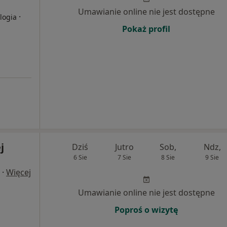
Umawianie online nie jest dostępne
·
logia
Pokaż profil
j
Dziś
Jutro
Sob,
Ndz,
6 Sie
7 Sie
8 Sie
9 Sie
·
Więcej
Umawianie online nie jest dostępne
Poproś o wizytę