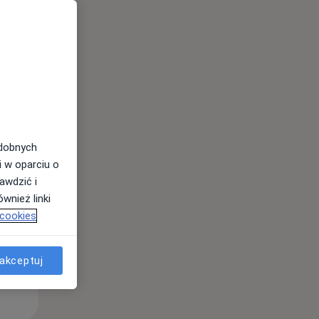
Pon,
Wt,
Śr,
10 Sie
11 Sie
12 Sie
odobnych
i w oparciu o
awdzić i
wnież linki
 cookies
akceptuj