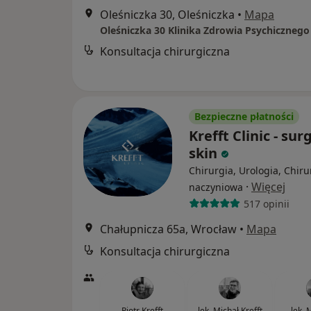
Oleśniczka 30, Oleśniczka
•
Mapa
Oleśniczka 30 Klinika Zdrowia Psychicznego
Konsultacja chirurgiczna
Bezpieczne płatności
Krefft Clinic - sur
skin
Chirurgia, Urologia, Chiru
·
Więcej
naczyniowa
517 opinii
Chałupnicza 65a, Wrocław
•
Mapa
Konsultacja chirurgiczna
Piotr Krefft
lek. Michał Krefft
lek. 