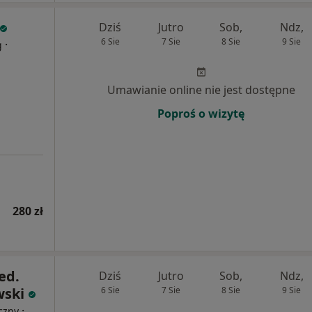
Dziś
Jutro
Sob,
Ndz,
6 Sie
7 Sie
8 Sie
9 Sie
·
g
Umawianie online nie jest dostępne
Poproś o wizytę
280 zł
ed.
Dziś
Jutro
Sob,
Ndz,
wski
6 Sie
7 Sie
8 Sie
9 Sie
·
czny