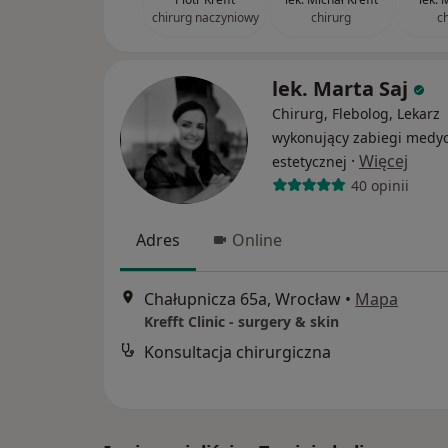
chirurg naczyniowy
chirurg
c
lek. Marta Saj
Chirurg, Flebolog, Lekarz
wykonujący zabiegi medy
·
Więcej
estetycznej
40 opinii
Adres
Online
Chałupnicza 65a, Wrocław
•
Mapa
Krefft Clinic - surgery & skin
Konsultacja chirurgiczna