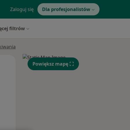
Zaloguj się
Dla profesjonalistów
ęcej filtrów
ukiwania
Pon,
Wt,
Śr,
Powiększ mapę
10 Sie
11 Sie
12 Sie