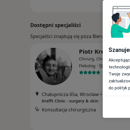
Dostępni specjaliści
Specjaliści znajdują się poza Bierutów, doln
Szanuje
Piotr Krefft
Chirurg, Chirurg naczynio
Akceptując
·
Więcej
Flebolog
technologii
114 opinii
Twoje zwyc
zaktualizo
do polityk 
Chałupnicza 65a, Wrocław
•
Mapa
Krefft Clinic - surgery & skin
Konsultacja chirurgiczna