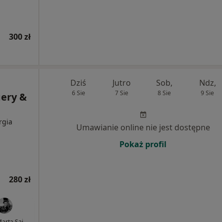
300 zł
Dziś
Jutro
Sob,
Ndz,
6 Sie
7 Sie
8 Sie
9 Sie
gery &
rgia
Umawianie online nie jest dostępne
Pokaż profil
280 zł
Marta Saj