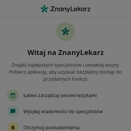
Me
Wrzodziejące Zapalenie Jelita Grubego • Wrocław, dolnośląskie
Filtry
• 1
Ubezpieczenie
Map
Wrzodziejące zapalenie jelita grubego
Witaj na ZnanyLekarz
specjaliści w Wrocławiu
Jak działają wyniki wyszukiwania
Znajdź najlepszych specjalistów i umawiaj wizyty.
Pobierz aplikację, aby uzyskać bezpłatny dostęp do
przydatnych funkcji:
Jakiego specjalisty szukasz?
Gastrolog
Dietetyk
Internista
Chirur
Łatwo zarządzaj swoimi wizytami
Wysyłaj wiadomości do specjalistów
Otrzymuj powiadomienia