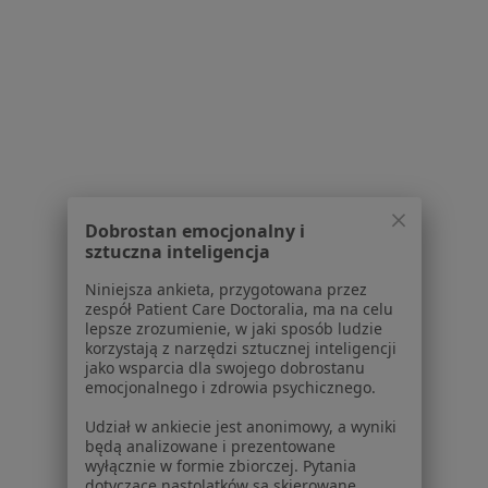
Specjalista nie oferuje umawiania online pod tym adresem.
Poproś o wizytę
1
2
3
4
5
6
8
Powiązane wyszukiwania
W pobliżu Wrocławia
Dobrostan emocjonalny i
sztuczna inteligencja
Wrzodziejące zapalenie jelita grubego w Trzebnicy
Niniejsza ankieta, przygotowana przez
Wrzodziejące zapalenie jelita grubego w
zespół Patient Care Doctoralia, ma na celu
lepsze zrozumienie, w jaki sposób ludzie
Wrzodziejące zapalenie jelita grubego w Oleśnicy
korzystają z narzędzi sztucznej inteligencji
jako wsparcia dla swojego dobrostanu
Wrzodziejące zapalenie jelita grubego w
emocjonalnego i zdrowia psychicznego.
Dobrzykowicach
Udział w ankiecie jest anonimowy, a wyniki
będą analizowane i prezentowane
Schorzenia w Wrocławiu
wyłącznie w formie zbiorczej. Pytania
dotyczące nastolatków są skierowane