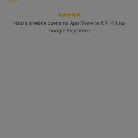
Nasza średnia ocena na App Store to 4.9 i 4.1 na
Google Play Store
Bezpieczne płatności
lic. Patrycja Kozieł
·
Więcej
Dietetyk
16 opinii
Adres
Online
Węgierska 6, Wrocław
•
Mapa
Dietetyk Patrycja Kozieł
Konsultacja dietetyczna
180 zł
Specjalista nie oferuje umawiania online pod tym adresem.
Poproś o wizytę