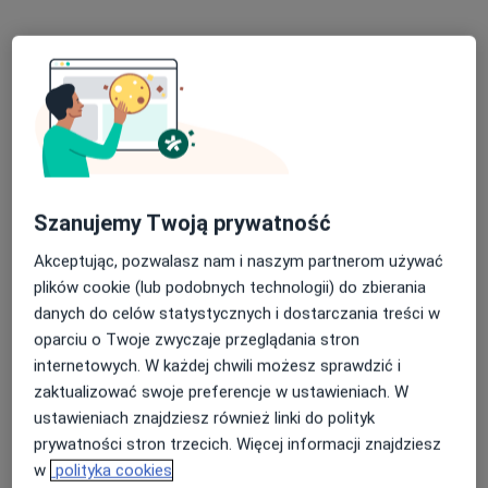
Biopsja cienkoigłowa tarczycy
od 400 zł
Specjalista nie oferuje umawiania online pod tym adresem.
Poproś o wizytę
Szanujemy Twoją prywatność
Akceptując, pozwalasz nam i naszym partnerom używać
plików cookie (lub podobnych technologii) do zbierania
danych do celów statystycznych i dostarczania treści w
oparciu o Twoje zwyczaje przeglądania stron
Bezpieczne płatności
internetowych. W każdej chwili możesz sprawdzić i
lek. Michał Dorosz
zaktualizować swoje preferencje w ustawieniach. W
·
Więcej
ustawieniach znajdziesz również linki do polityk
W trakcie specjalizacji (Radiolog), Ultrasonografista
84 opinie
prywatności stron trzecich. Więcej informacji znajdziesz
w
polityka cookies