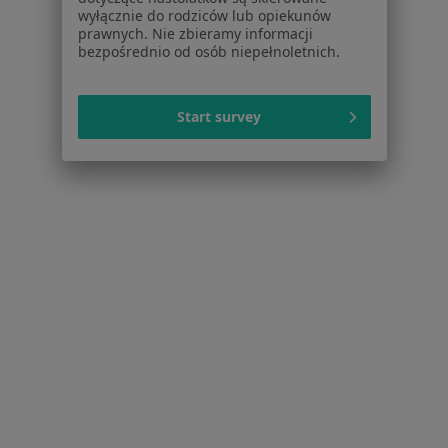
Nadciśnienie tętnicze w Wrocławiu
wyłącznie do rodziców lub opiekunów
prawnych. Nie zbieramy informacji
Cukrzyca w Wrocławiu
bezpośrednio od osób niepełnoletnich.
Nadciśnienie w Wrocławiu
Niewydolność serca w Wrocławiu
Start survey
Choroba niedokrwienna serca w Wrocławiu
Więcej (15)
Więcej w kategorii: Schorzenia w Wrocławiu
Wrzodziejące Zapalenie Jelita Grubego Specjaliści W
Wrocławiu
Serwis