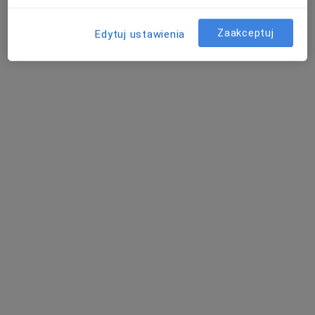
Adres 1
Adres 2
Adres 3
Adres 4
Adres 5
Zaakceptuj
Edytuj ustawienia
Grabiszyńska 208, Wrocław
•
Mapa
Centrum Medyczne POLMED Oddział Wrocław
USG Doppler tętnic i żył
450 zł
Specjalista nie oferuje umawiania online pod tym adresem.
Poproś o wizytę
mgr Kamila Seifert-Jędrzejczak
·
Więcej
Dietetyk