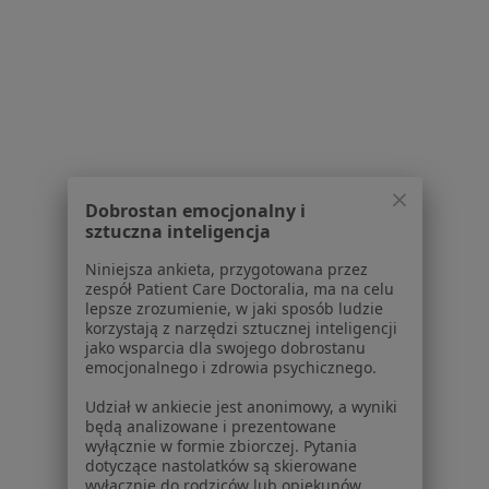
Interniści w Wrocławiu
Fizjoterapeuci w Wrocławiu
Psychoterapeuci w Wrocławiu
Więcej (15)
Więcej w kategorii: Popularne specjalizacje
Dobrostan emocjonalny i
sztuczna inteligencja
Strona Główna
Usługi I Zabiegi
Gumkowanie Hemoroidów
Wrocław
Zmień miasto
Niniejsza ankieta, przygotowana przez
zespół Patient Care Doctoralia, ma na celu
lepsze zrozumienie, w jaki sposób ludzie
korzystają z narzędzi sztucznej inteligencji
jako wsparcia dla swojego dobrostanu
emocjonalnego i zdrowia psychicznego.
Udział w ankiecie jest anonimowy, a wyniki
Serwis
będą analizowane i prezentowane
wyłącznie w formie zbiorczej. Pytania
dotyczące nastolatków są skierowane
Regulamin
wyłącznie do rodziców lub opiekunów