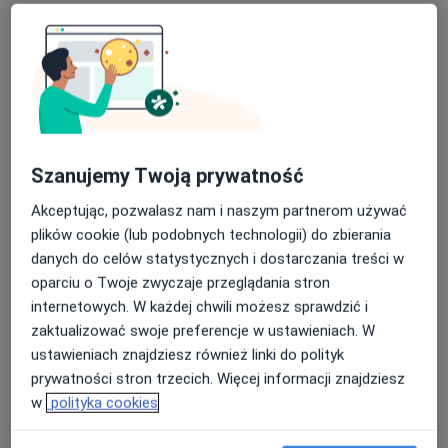
Doctorpro Wrocław Centrum Medyczne
Szanujemy Twoją prywatność
·
Więcej
Chirurgia, Proktologia, Dermatologia
1394 opinie
Akceptując, pozwalasz nam i naszym partnerom używać
plików cookie (lub podobnych technologii) do zbierania
Dąbrowskiego 40, Wrocław
•
Mapa
danych do celów statystycznych i dostarczania treści w
Gumkowanie hemoroidów
od 850 zł
oparciu o Twoje zwyczaje przeglądania stron
Pokaż więcej usług
internetowych. W każdej chwili możesz sprawdzić i
zaktualizować swoje preferencje w ustawieniach. W
ustawieniach znajdziesz również linki do polityk
prywatności stron trzecich. Więcej informacji znajdziesz
Dmytro Podurets
lek. Andrzej
lekarz bez
Mikołajów
w
polityka cookies
specjalizacji
proktolog