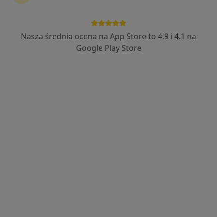
Nasza średnia ocena na App Store to 4.9 i 4.1 na
Dmytro Podurets
Google Play Store
Lekarz bez specjalizacji
240 opinii
Dąbrowskiego 40, Wrocław
•
Mapa
Doctorpro Wrocław Centrum Medyczne
Gumkowanie hemoroidów
od 850 zł
Specjalista nie oferuje umawiania online pod tym adresem.
Poproś o wizytę