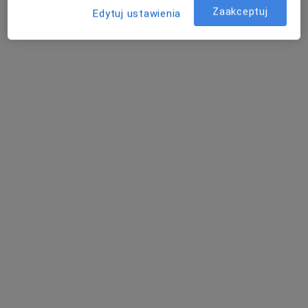
Brak dostępnych specjalistów z wolnymi terminami w tym centrum medycznym.
Zaakceptuj
Edytuj ustawienia
Pokaż profil
dr n. med. Jerzy Medyński
·
Więcej
Chirurg, Proktolog
274 opinie
Powstańców Śląskich 48, Wrocław
•
Mapa
DCG Centrum Medyczne
Gumkowanie hemoroidów
od 500 zł