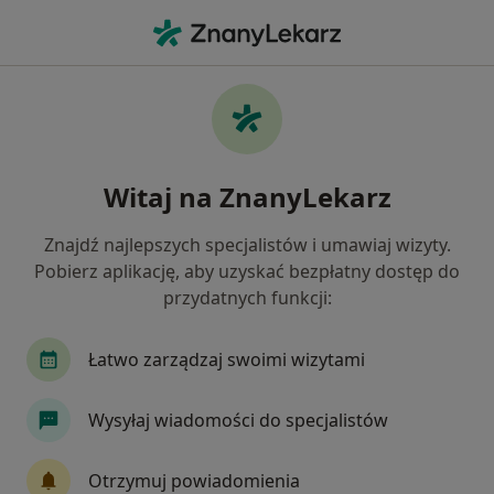
Me
Gumkowanie Hemoroidów • Wrocław, dolnośląskie
Filtry
• 1
Ubezpieczenie
Map
Gumkowanie hemoroidów specjaliści w
Witaj na ZnanyLekarz
Wrocławiu
Jak działają wyniki wyszukiwania
Znajdź najlepszych specjalistów i umawiaj wizyty.
Pobierz aplikację, aby uzyskać bezpłatny dostęp do
przydatnych funkcji:
Jakiego specjalisty szukasz?
Chirurg
Proktolog
Chirurg naczyniowy
Łatwo zarządzaj swoimi wizytami
Wysyłaj wiadomości do specjalistów
Otrzymuj powiadomienia