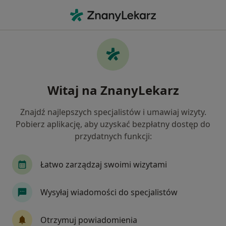
Me
Chirurg • Bielawa, dolnośląskie
Filtry
Ubezpieczenie
Mapa
Polecani chirurdzy w Bielawie
Witaj na ZnanyLekarz
Jak działają wyniki wyszukiwania
Znajdź najlepszych specjalistów i umawiaj wizyty.
Pobierz aplikację, aby uzyskać bezpłatny dostęp do
Wybierz swoje ubezpieczenie
przydatnych funkcji:
NFZ
Łatwo zarządzaj swoimi wizytami
Szukasz bezpłatnej wizyty? Wybierz NFZ
Wysyłaj wiadomości do specjalistów
Otrzymuj powiadomienia