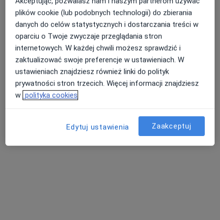
Akceptując, pozwalasz nam i naszym partnerom używać
Konsultacja chirurgiczna
250 zł
plików cookie (lub podobnych technologii) do zbierania
Pokaż więcej usług
danych do celów statystycznych i dostarczania treści w
oparciu o Twoje zwyczaje przeglądania stron
internetowych. W każdej chwili możesz sprawdzić i
lek. Jakub Orleański
zaktualizować swoje preferencje w ustawieniach. W
proktolog
ustawieniach znajdziesz również linki do polityk
prywatności stron trzecich. Więcej informacji znajdziesz
Brak dostępnych specjalistów z wolnymi terminami w tym centrum medycznym.
w
polityka cookies
Pokaż profil
Zaakceptuj
Edytuj ustawienia
FLEBETICA