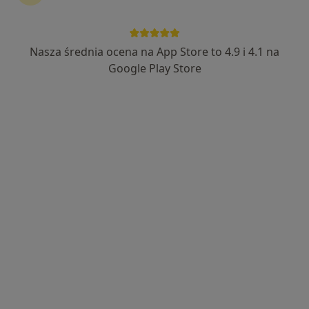
Nasza średnia ocena na App Store to 4.9 i 4.1 na
Google Play Store
lek. Jakub Orleański
·
Więcej
Chirurg, Proktolog
82 opinie
Królowej Jadwigi 1, Pieszyce
•
Mapa
Przychodnia Miejska w Pieszycach
Konsultacja proktologiczna
300 zł
Specjalista nie oferuje umawiania online pod tym adresem.
Poproś o wizytę
Dostępni specjaliści
Specjaliści znajdują się poza Bielawa, dolnośląskie, w