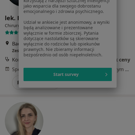
korzystają z narzędzi sztucznej inteligencji
jako wsparcia dla swojego dobrostanu
emocjonalnego i zdrowia psychicznego.
lek. Rafał Kwiatosz
Udział w ankiecie jest anonimowy, a wyniki
·
Więcej
Chirurg, Flebolog
będą analizowane i prezentowane
27 opinii
wyłącznie w formie zbiorczej. Pytania
dotyczące nastolatków są skierowane
Baczyńskiego 1, Oława
•
Mapa
wyłącznie do rodziców lub opiekunów
prawnych. Nie zbieramy informacji
Zespół Opieki Zdrowotnej w Oławie
bezpośrednio od osób niepełnoletnich.
Konsultacja chirurgiczna
Brak ceny
Specjalista nie oferuje umawiania online pod tym adresem.
Start survey
Poproś o wizytę