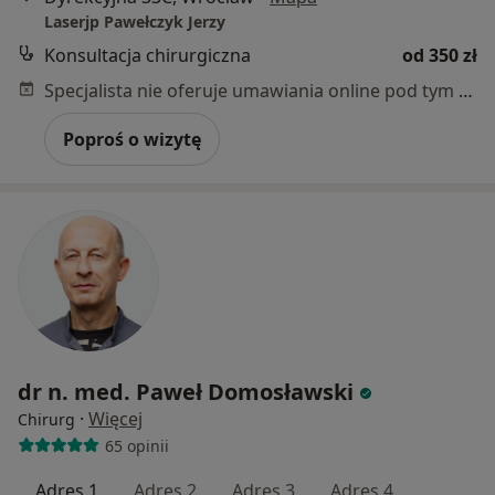
Laserjp Pawełczyk Jerzy
Konsultacja chirurgiczna
od 350 zł
Specjalista nie oferuje umawiania online pod tym adresem.
Poproś o wizytę
dr n. med. Paweł Domosławski
·
Więcej
Chirurg
65 opinii
Adres 1
Adres 2
Adres 3
Adres 4