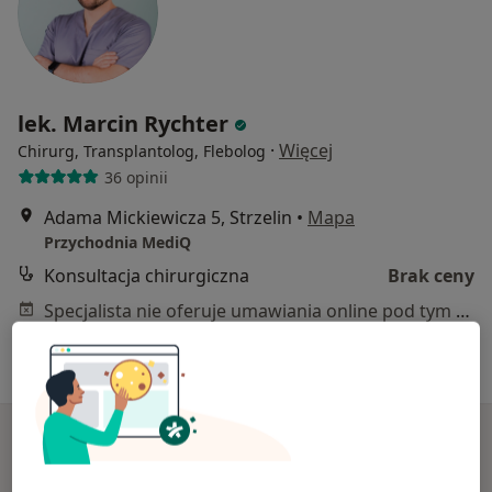
lek. Marcin Rychter
·
Więcej
Chirurg, Transplantolog, Flebolog
36 opinii
Adama Mickiewicza 5, Strzelin
•
Mapa
Przychodnia MediQ
Konsultacja chirurgiczna
Brak ceny
Specjalista nie oferuje umawiania online pod tym adresem.
Poproś o wizytę
Dostępni specjaliści