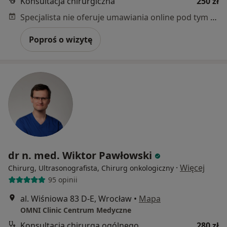
Konsultacja chirurgiczna
250 zł
Specjalista nie oferuje umawiania online pod tym adresem.
Poproś o wizytę
dr n. med. Wiktor Pawłowski
·
Więcej
Chirurg, Ultrasonografista, Chirurg onkologiczny
95 opinii
al. Wiśniowa 83 D-E, Wrocław
•
Mapa
OMNI Clinic Centrum Medyczne
Konsultacja chirurga ogólnego
280 zł