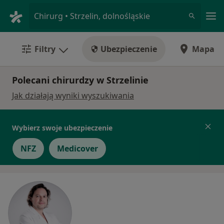
Me
Chirurg • Strzelin, dolnośląskie
Filtry
Ubezpieczenie
Mapa
Polecani chirurdzy w Strzelinie
Jak działają wyniki wyszukiwania
Wybierz swoje ubezpieczenie
NFZ
Medicover