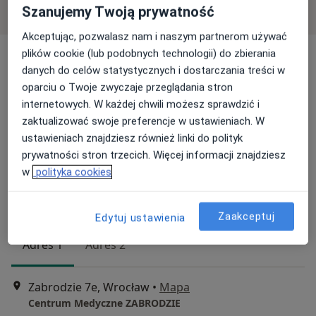
Specjaliści znajdują się poza Strzelin, dolnośląskie, w
Szanujemy Twoją prywatność
obszarach bliskich Twojemu wyszukiwaniu.
Akceptując, pozwalasz nam i naszym partnerom używać
plików cookie (lub podobnych technologii) do zbierania
danych do celów statystycznych i dostarczania treści w
oparciu o Twoje zwyczaje przeglądania stron
internetowych. W każdej chwili możesz sprawdzić i
zaktualizować swoje preferencje w ustawieniach. W
ustawieniach znajdziesz również linki do polityk
prywatności stron trzecich. Więcej informacji znajdziesz
Bezpieczne płatności
w
polityka cookies
dr n. med. Urszula Staszek-Szewczyk
·
Więcej
Chirurg, Radioterapeuta onkologiczny
51 opinii
Zaakceptuj
Edytuj ustawienia
Adres 1
Adres 2
Zabrodzie 7e, Wrocław
•
Mapa
Centrum Medyczne ZABRODZIE