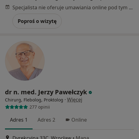
Specjalista nie oferuje umawiania online pod tym adresem.
Poproś o wizytę
dr n. med. Jerzy Pawełczyk
·
Więcej
Chirurg, Flebolog, Proktolog
277 opinii
Adres 1
Adres 2
Online
Dyrekcyjna 33C, Wrocław
•
Mapa