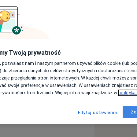
by każdy pacjent czuł się w moim
my Twoją prywatność
resowa i bezbolesna. Do każdego
o na pierwszej wizycie przeprowadzam
, pozwalasz nam i naszym partnerom używać plików cookie (lub p
iem mikroskopu, przedstawiam
) do zbierania danych do celów statystycznych i dostarczania treśc
wiedzieć na wszelkie pytania. Z
zaje przeglądania stron internetowych. W każdej chwili możesz spr
wykonywanych na miejscu jestem w
wać swoje preferencje w ustawieniach. W ustawieniach znajdziesz ró
ować leczenie pojedynczych problemów
prywatności stron trzecich. Więcej informacji znajdziesz w
polityka
skopem zabiegowym i koferdamem,
Za
Edytuj ustawienia
ą
 największą precyzją.
wykonuję w znieczuleniu oraz w