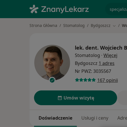
specjaliz
Strona Główna
Stomatolog
Bydgoszcz
Wo
Zmień 
lek. dent.
Wojciech 
O sp
Stomatolog
·
Więcej
Bydgoszcz
1 adres
Nr PWZ: 3035567
167 opinii
Umów wizytę
Doświadczenie
Usługi i ceny
Adr