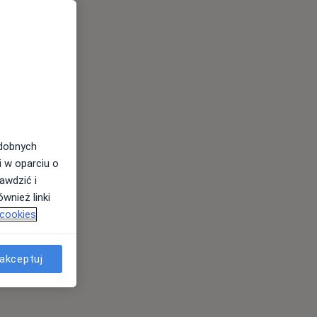
odobnych
i w oparciu o
awdzić i
wnież linki
 cookies
akceptuj