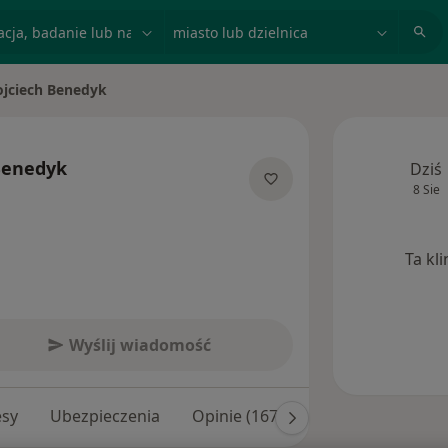
acja, badanie lub nazwisko
miasto lub dzielnica
jciech Benedyk
miasto
Benedyk
Dziś
8 Sie
ecjalizacjach
Ta kl
Wyślij wiadomość
esy
Ubezpieczenia
Opinie (167)
Odpowiedzi na py