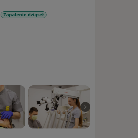
Zapalenie dziąseł
ycznego (PTE) i Europejskiego
aleźć na stronie internetowej