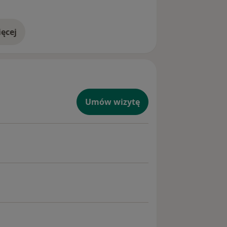
ęcej
doświadczeniu
Umów wizytę