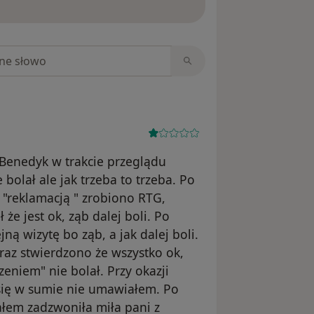
niach
. Benedyk w trakcie przeglądu
bolał ale jak trzeba to trzeba. Po
 "reklamacją " zrobiono RTG,
ł że jest ok, ząb dalej boli. Po
ną wizytę bo ząb, a jak dalej boli.
 raz stwierdzono że wszystko ok,
zeniem" nie bolał. Przy okazji
 się w sumie nie umawiałem. Po
sałem zadzwoniła miła pani z