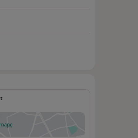
t
 mapę
wiera się w nowej karcie