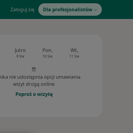
Zaloguj się
Dla profesjonalistów
Jutro
Pon,
Wt,
Śr,
Czw
9 Sie
10 Sie
11 Sie
12 Sie
13 Si
inika nie udostępnia opcji umawiania
wizyt drogą online
Poproś o wizytę
tania (4)