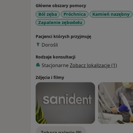
wygodnej, leżącej pozycji pacjenta.
Główne obszary pomocy
Ból zęba
Próchnica
Kamień nazębny
Należę do Polskiego Towarzystwa Endodont
Zapalenie zębodołu
Towarzystwa Endodontycznego (ESE).
Pacjenci których przyjmuję
Więcej informacji nt. moich usług można zn
Dorośli
gabinetu stomatologicznego Sanident:
Rodzaje konsultacji
Stacjonarne
Zobacz lokalizacje (1)
Zdjęcia i filmy
Zobacz galerię (9)