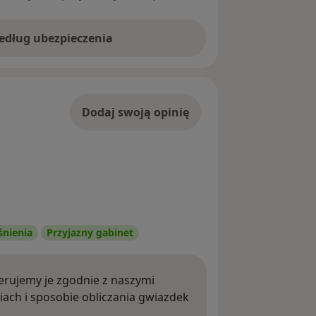
według ubezpieczenia
Dodaj swoją opinię
śnienia
Przyjazny gabinet
rujemy je zgodnie z naszymi
iach i sposobie obliczania gwiazdek
ięcej o opiniach