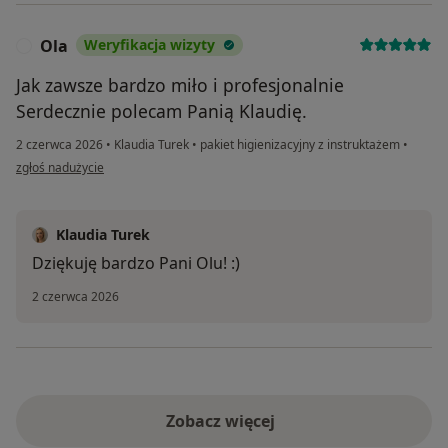
Ola
Weryfikacja wizyty
O
Jak zawsze bardzo miło i profesjonalnie
Serdecznie polecam Panią Klaudię.
2 czerwca 2026
•
Klaudia Turek
•
pakiet higienizacyjny z instruktażem
•
w opinii użytkownika Ola
zgłoś nadużycie
Klaudia Turek
Dziękuję bardzo Pani Olu! :)
2 czerwca 2026
Zobacz więcej