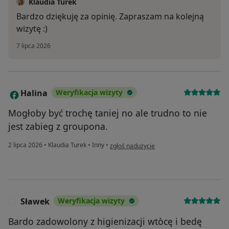
Klaudia Turek
Bardzo dziękuję za opinię. Zapraszam na kolejną
wizytę :)
7 lipca 2026
Halina
Weryfikacja wizyty
H
Mogłoby być trochę taniej no ale trudno to nie
jest zabieg z groupona.
w opinii użytkownika Halina
2 lipca 2026
•
Klaudia Turek
•
Inny
•
zgłoś nadużycie
Sławek
Weryfikacja wizyty
S
Bardo zadowolony z higienizacji wtòcę i bedę