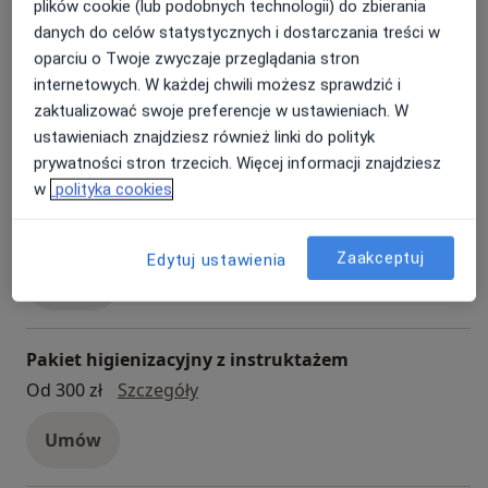
plików cookie (lub podobnych technologii) do zbierania
danych do celów statystycznych i dostarczania treści w
Konsultacja stomatologiczna
oparciu o Twoje zwyczaje przeglądania stron
Konsultacja stomatologiczna
250 zł
Szczegóły
internetowych. W każdej chwili możesz sprawdzić i
zaktualizować swoje preferencje w ustawieniach. W
Umów
ustawieniach znajdziesz również linki do polityk
prywatności stron trzecich. Więcej informacji znajdziesz
w
polityka cookies
Nakładkowe wybielanie zębów
nakładkowe wybielanie zębów
900 zł
Szczegóły
Zaakceptuj
Edytuj ustawienia
Umów
Pakiet higienizacyjny z instruktażem
pakiet higienizacyjny z instruktaże
Od 300 zł
Szczegóły
Umów