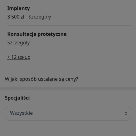
Implanty
implanty
3 500 zł
Szczegóły
Konsultacja protetyczna
konsultacja protetyczna
Szczegóły
+ 12 usług
W jaki sposób ustalane są ceny?
Specjaliści
Wszystkie