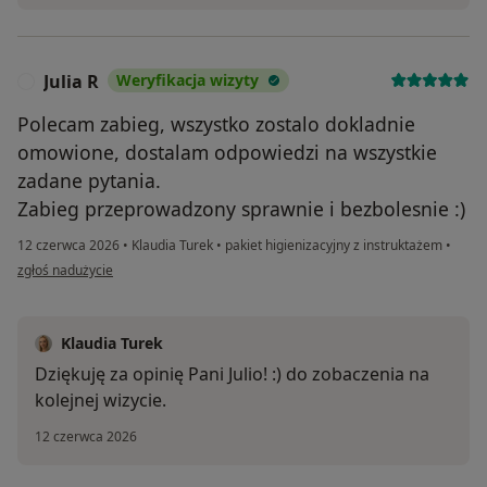
Julia R
Weryfikacja wizyty
J
Polecam zabieg, wszystko zostalo dokladnie
omowione, dostalam odpowiedzi na wszystkie
zadane pytania.
Zabieg przeprowadzony sprawnie i bezbolesnie :)
12 czerwca 2026
•
Klaudia Turek
•
pakiet higienizacyjny z instruktażem
•
w opinii użytkownika Julia R
zgłoś nadużycie
Klaudia Turek
Dziękuję za opinię Pani Julio! :) do zobaczenia na
kolejnej wizycie.
12 czerwca 2026