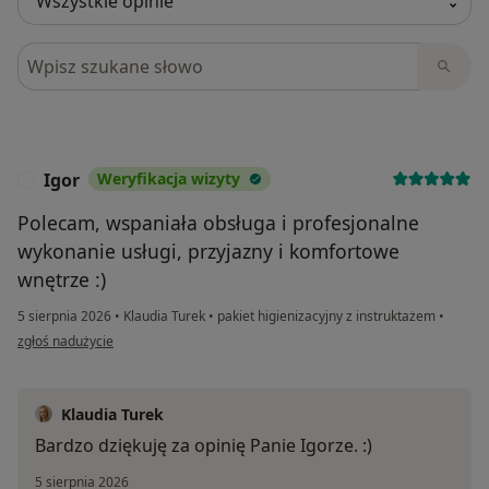
Szukaj w opiniach
Igor
Weryfikacja wizyty
I
Polecam, wspaniała obsługa i profesjonalne
wykonanie usługi, przyjazny i komfortowe
wnętrze :)
5 sierpnia 2026
•
Klaudia Turek
•
pakiet higienizacyjny z instruktażem
•
w opinii użytkownika Igor
zgłoś nadużycie
Klaudia Turek
Bardzo dziękuję za opinię Panie Igorze. :)
5 sierpnia 2026