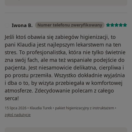
Iwona B.
Numer telefonu zweryfikowany
I
Jeśli ktoś obawia się zabiegów higienizacji, to
pani Klaudia jest najlepszym lekarstwem na ten
stres. To profesjonalistka, która nie tylko świetnie
zna swój fach, ale ma też wspaniałe podejście do
pacjenta. Jest niesamowicie delikatna, cierpliwa i
po prostu przemiła. Wszystko dokładnie wyjaśnia
i dba o to, by wizyta przebiegała w komfortowej
atmosferze. Zdecydowanie polecam z całego
serca!
15 lipca 2026
•
Klaudia Turek
•
pakiet higienizacyjny z instruktażem
•
w opinii użytkownika Iwona B.
zgłoś nadużycie