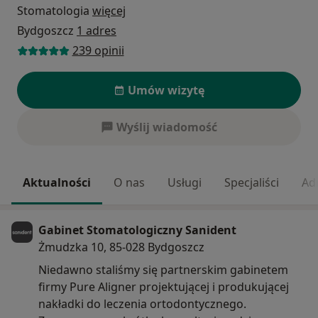
Stomatologia
więcej
Bydgoszcz
1 adres
239 opinii
Umów wizytę
Wyślij wiadomość
Aktualności
O nas
Usługi
Specjaliści
Ad
Gabinet Stomatologiczny Sanident
Żmudzka 10, 85-028 Bydgoszcz
Niedawno staliśmy się partnerskim gabinetem
firmy Pure Aligner projektującej i produkującej
nakładki do leczenia ortodontycznego.