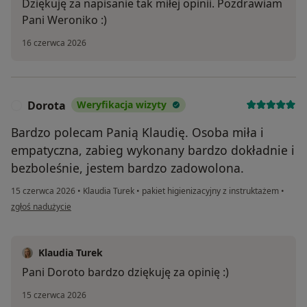
Dziękuję za napisanie tak miłej opinii. Pozdrawiam
Pani Weroniko :)
16 czerwca 2026
Dorota
Weryfikacja wizyty
D
Bardzo polecam Panią Klaudię. Osoba miła i
empatyczna, zabieg wykonany bardzo dokładnie i
bezboleśnie, jestem bardzo zadowolona.
15 czerwca 2026
•
Klaudia Turek
•
pakiet higienizacyjny z instruktażem
•
w opinii użytkownika Dorota
zgłoś nadużycie
Klaudia Turek
Pani Doroto bardzo dziękuję za opinię :)
15 czerwca 2026