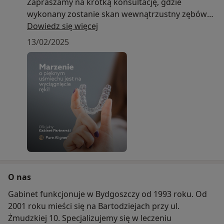
Zapraszamy na krótką konsultację, gdzie
wykonany zostanie skan wewnątrzustny zębów
oraz fotografie dzięki którym zespół specjalistów
Dowiedz się więcej
przygotuje dokładny plan leczenia z wizualizacją
13/02/2025
możliwych jego efektów.
O nas
Gabinet funkcjonuje w Bydgoszczy od 1993 roku. Od
2001 roku mieści się na Bartodziejach przy ul.
Żmudzkiej 10. Specjalizujemy się w leczeniu