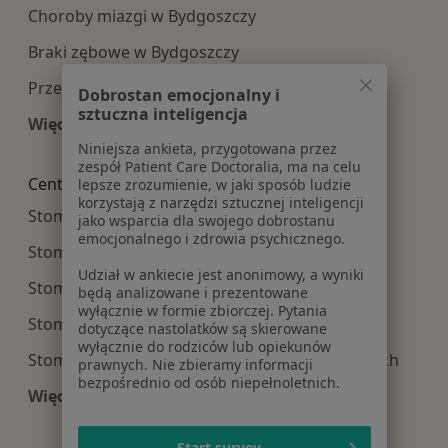
Choroby miazgi w Bydgoszczy
Braki zębowe w Bydgoszczy
Przebarwienia zębów w Bydgoszczy
Dobrostan emocjonalny i
sztuczna inteligencja
Więcej (15)
Więcej w kategorii: Najczęście leczone choroby
Niniejsza ankieta, przygotowana przez
zespół Patient Care Doctoralia, ma na celu
Centra medyczne Stomatologia w pobliżu
lepsze zrozumienie, w jaki sposób ludzie
korzystają z narzędzi sztucznej inteligencji
Stomatologia centra medyczne w Toruniu
jako wsparcia dla swojego dobrostanu
emocjonalnego i zdrowia psychicznego.
Stomatologia centra medyczne w Inowrocławiu
Udział w ankiecie jest anonimowy, a wyniki
Stomatologia centra medyczne w Żninie
będą analizowane i prezentowane
wyłącznie w formie zbiorczej. Pytania
Stomatologia centra medyczne w Chełmży
dotyczące nastolatków są skierowane
wyłącznie do rodziców lub opiekunów
Stomatologia centra medyczne w Białych Błotach
prawnych. Nie zbieramy informacji
bezpośrednio od osób niepełnoletnich.
Więcej (9)
Więcej w kategorii: Centra medyczne Stomatolo
Start survey