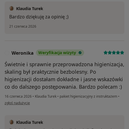
Klaudia Turek
Bardzo dziękuję za opinię ;)
21 czerwca 2026
Weronika
Weryfikacja wizyty
W
Świetnie i sprawnie przeprowadzona higienizacja,
skaling był praktycznie bezbolesny. Po
higienizacji dostałam dokładne i jasne wskazówki
co do dalszego postępowania. Bardzo polecam :)
16 czerwca 2026
•
Klaudia Turek
•
pakiet higienizacyjny z instruktażem
•
w opinii użytkownika Weronika
zgłoś nadużycie
Klaudia Turek