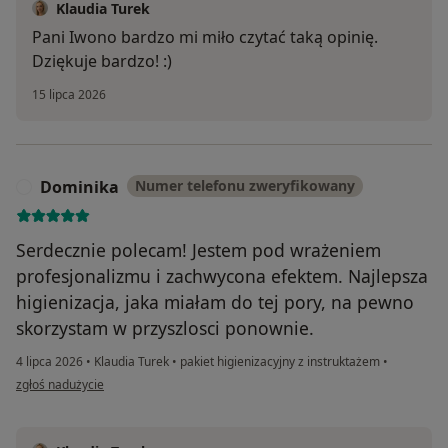
Klaudia Turek
Pani Iwono bardzo mi miło czytać taką opinię.
Dziękuje bardzo! :)
15 lipca 2026
Dominika
Numer telefonu zweryfikowany
D
Serdecznie polecam! Jestem pod wrażeniem
profesjonalizmu i zachwycona efektem. Najlepsza
higienizacja, jaka miałam do tej pory, na pewno
skorzystam w przyszlosci ponownie.
4 lipca 2026
•
Klaudia Turek
•
pakiet higienizacyjny z instruktażem
•
w opinii użytkownika Dominika
zgłoś nadużycie