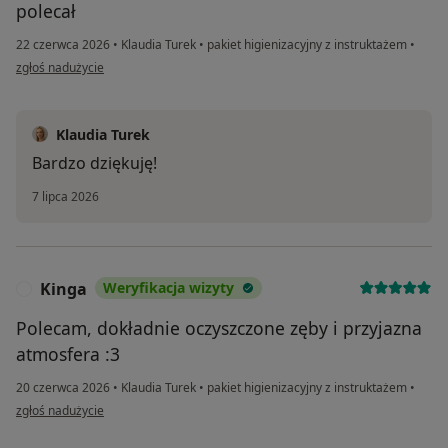
polecał
22 czerwca 2026
•
Klaudia Turek
•
pakiet higienizacyjny z instruktażem
•
w opinii użytkownika Sławek
zgłoś nadużycie
Klaudia Turek
Bardzo dziękuję!
7 lipca 2026
Kinga
Weryfikacja wizyty
K
Polecam, dokładnie oczyszczone zęby i przyjazna
atmosfera :3
20 czerwca 2026
•
Klaudia Turek
•
pakiet higienizacyjny z instruktażem
•
w opinii użytkownika Kinga
zgłoś nadużycie