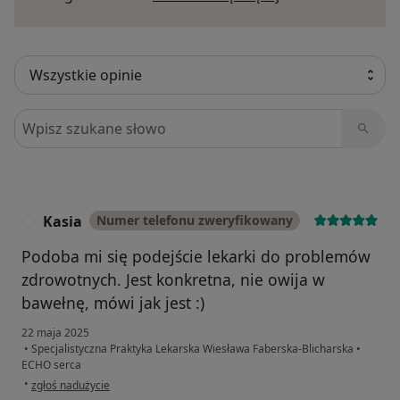
Szukaj w opiniach
Kasia
Numer telefonu zweryfikowany
K
Podoba mi się podejście lekarki do problemów
zdrowotnych. Jest konkretna, nie owija w
bawełnę, mówi jak jest :)
22 maja 2025
•
Specjalistyczna Praktyka Lekarska Wiesława Faberska-Blicharska
•
ECHO serca
w opinii użytkownika Kasia
•
zgłoś nadużycie