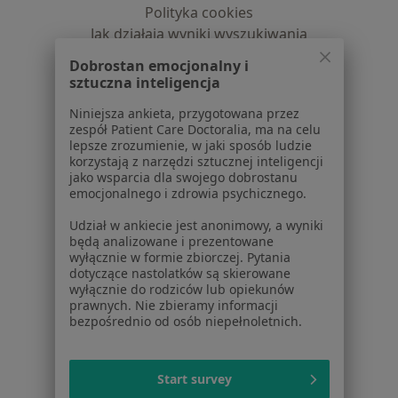
Polityka cookies
Jak działają wyniki wyszukiwania
Dostępność
Dobrostan emocjonalny i
O nas
sztuczna inteligencja
Praca
Rekrutujemy!
Niniejsza ankieta, przygotowana przez
Partnerzy
zespół Patient Care Doctoralia, ma na celu
Centrum prasowe
lepsze zrozumienie, w jaki sposób ludzie
Kontakt
korzystają z narzędzi sztucznej inteligencji
jako wsparcia dla swojego dobrostanu
emocjonalnego i zdrowia psychicznego.
Dla pacjentów
Udział w ankiecie jest anonimowy, a wyniki
Lekarze
będą analizowane i prezentowane
Placówki medyczne
wyłącznie w formie zbiorczej. Pytania
Pytania i odpowiedzi
dotyczące nastolatków są skierowane
wyłącznie do rodziców lub opiekunów
Usługi i zabiegi
prawnych. Nie zbieramy informacji
Choroby
bezpośrednio od osób niepełnoletnich.
Pomoc
Aplikacje mobilne
Blog dla pacjentów
Start survey