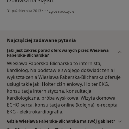
czołówka na Śląsku.
w opinii użytkownika Konto zostało usunięte
31 października 2013
•
•
•
zgłoś nadużycie
Najczęściej zadawane pytania
Jaki jest zakres porad oferowanych przez Wiesława
Faberska-Blicharska?
Wiesława Faberska-Blicharska to internista,
kardiolog. Na podstawie swojego doświadczenia i
wykształcenia Wiesława Faberska-Blicharska oferuje
usługi takie jak: Holter ciśnieniowy, Holter EKG,
konsultacja internistyczna, konsultacja
kardiologiczna, próba wysiłkowa, Wizyta domowa,
ECHO serca, konsultacja online (kolejna), e-recepta,
EKG - elektrokardiografia.
Gdzie Wiesława Faberska-Blicharska ma swój gabinet?