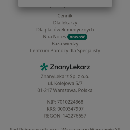
Dla profesjonalistów
Cennik
Dla lekarzy
Dla placówek medycznych
Noa Notes
nowość
Baza wiedzy
Centrum Pomocy dla Specjalisty
Kontakt
ZnanyLekarz - Strona główna
ZnanyLekarz Sp. z o.o.
ul. Kolejowa 5/7
01-217 Warszawa, Polska
NIP: ⁠7010224868
KRS: ⁠0000347997
REGON: ⁠142276657
Sąd Rejonowy dla m.st. Warszawy w Warszawie XII