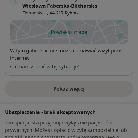
Wiesława Faberska-Blicharska
Floriańska 1,
44-217
Rybnik
Powiększ mapę
otwiera się w nowej karcie
Dostępność
W tym gabinecie nie można umawiać wizyt przez
internet
Co mam zrobić w tej sytuacji?
Pokaż więcej
o adresie
Ubezpieczenia - brak akceptowanych
Ten specjalista przyjmuje wyłącznie pacjentów
prywatnych. Możesz opłacić wizytę samodzielnie lub
znaleźć innego specjalistę, który akceptuje Twoje