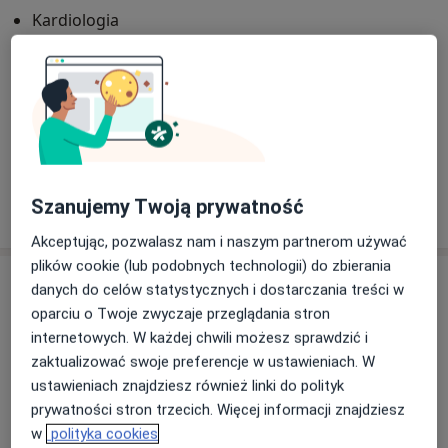
Kardiologia
Główne obszary pomocy
Arytmia
Choroby układu krążenia
Choroby metaboliczne
Hipercholesterolemia
a11y_sr_more_diseases
Choroba wieńcowa
+17
Pokaż więcej
Szanujemy Twoją prywatność
o doświadczeniu
Akceptując, pozwalasz nam i naszym partnerom używać
plików cookie (lub podobnych technologii) do zbierania
Usługi i ceny
danych do celów statystycznych i dostarczania treści w
oparciu o Twoje zwyczaje przeglądania stron
Konsultacja internistyczna
internetowych. W każdej chwili możesz sprawdzić i
Szczegóły
zaktualizować swoje preferencje w ustawieniach. W
ustawieniach znajdziesz również linki do polityk
Konsultacja kardiologiczna
prywatności stron trzecich. Więcej informacji znajdziesz
Od 250 zł
Szczegóły
w
polityka cookies