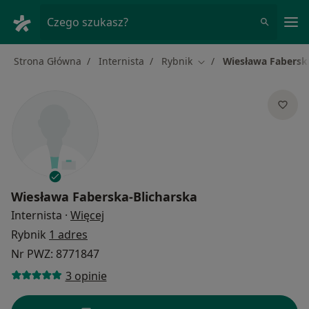
Me
Czego szukasz?
Strona Główna
Internista
Rybnik
Wiesława Fabersk
Zmień miasto
Wiesława Faberska-Blicharska
O specjalizacjach
Internista
·
Więcej
Rybnik
1 adres
Nr PWZ: 8771847
3 opinie