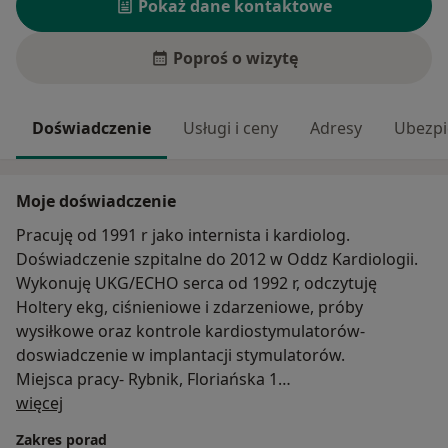
Pokaż dane kontaktowe
Poproś o wizytę
Doświadczenie
Usługi i ceny
Adresy
Ubezpi
Moje doświadczenie
Pracuję od 1991 r jako internista i kardiolog.
Doświadczenie szpitalne do 2012 w Oddz Kardiologii.
Wykonuję UKG/ECHO serca od 1992 r, odczytuję
Holtery ekg, ciśnieniowe i zdarzeniowe, próby
wysiłkowe oraz kontrole kardiostymulatorów-
doswiadczenie w implantacji stymulatorów.
Miejsca pracy- Rybnik, Floriańska 1
O mnie
Rybnik, Podmiejska 54
więcej
Rybnik, Grunwaldzka 66
Zakres porad