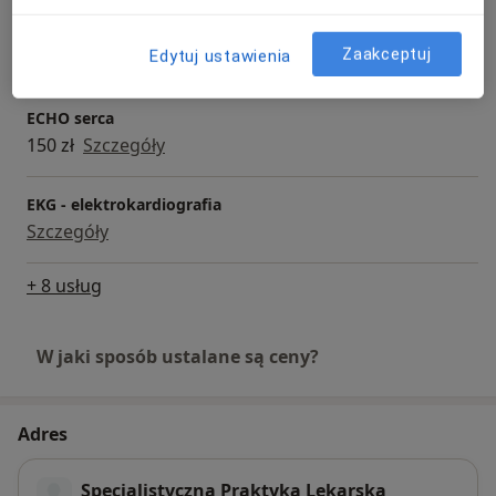
E-recepta
Zaakceptuj
Szczegóły
Edytuj ustawienia
ECHO serca
150 zł
Szczegóły
EKG - elektrokardiografia
Szczegóły
+ 8 usług
W jaki sposób ustalane są ceny?
Adres
Specjalistyczna Praktyka Lekarska