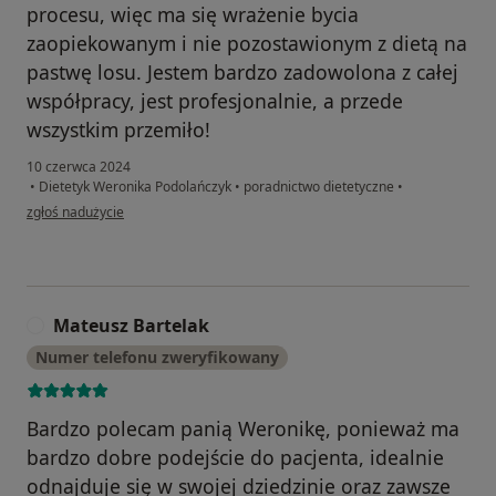
procesu, więc ma się wrażenie bycia
zaopiekowanym i nie pozostawionym z dietą na
pastwę losu. Jestem bardzo zadowolona z całej
współpracy, jest profesjonalnie, a przede
wszystkim przemiło!
10 czerwca 2024
•
Dietetyk Weronika Podolańczyk
•
poradnictwo dietetyczne
•
w opinii użytkownika Weronika
zgłoś nadużycie
Mateusz Bartelak
M
Numer telefonu zweryfikowany
Bardzo polecam panią Weronikę, ponieważ ma
bardzo dobre podejście do pacjenta, idealnie
odnajduje się w swojej dziedzinie oraz zawsze