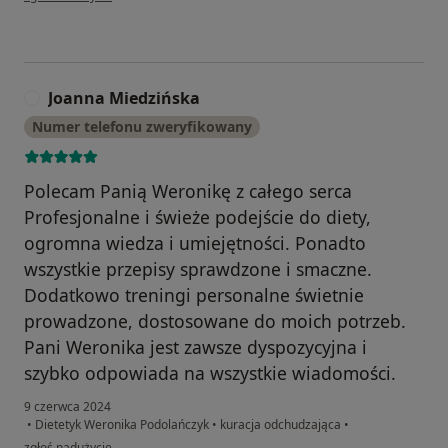
Joanna Miedzińska
J
Numer telefonu zweryfikowany
Polecam Panią Weronikę z całego serca
Profesjonalne i świeże podejście do diety,
ogromna wiedza i umiejętności. Ponadto
wszystkie przepisy sprawdzone i smaczne.
Dodatkowo treningi personalne świetnie
prowadzone, dostosowane do moich potrzeb.
Pani Weronika jest zawsze dyspozycyjna i
szybko odpowiada na wszystkie wiadomości.
9 czerwca 2024
•
Dietetyk Weronika Podolańczyk
•
kuracja odchudzająca
•
w opinii użytkownika Joanna Miedzińska
zgłoś nadużycie