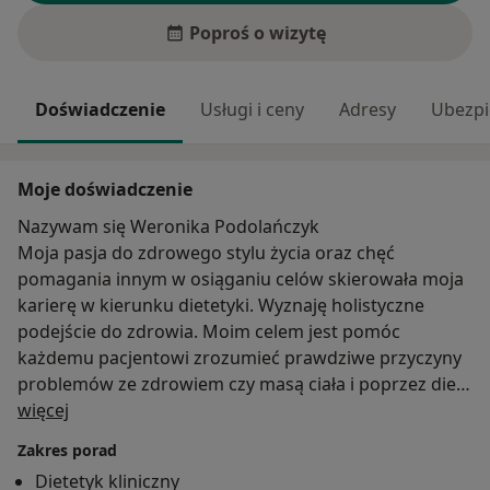
Poproś o wizytę
Doświadczenie
Usługi i ceny
Adresy
Ubezpi
Moje doświadczenie
Nazywam się Weronika Podolańczyk
Moja pasja do zdrowego stylu życia oraz chęć
pomagania innym w osiąganiu celów skierowała moja
karierę w kierunku dietetyki. Wyznaję holistyczne
podejście do zdrowia. Moim celem jest pomóc
każdemu pacjentowi zrozumieć prawdziwe przyczyny
problemów ze zdrowiem czy masą ciała i poprzez dietę
O mnie
odwrocić ten stan rzeczy.
więcej
Zakres porad
Dietetyk kliniczny
Moje wykształcenie, obejmuje trzyletnie studia