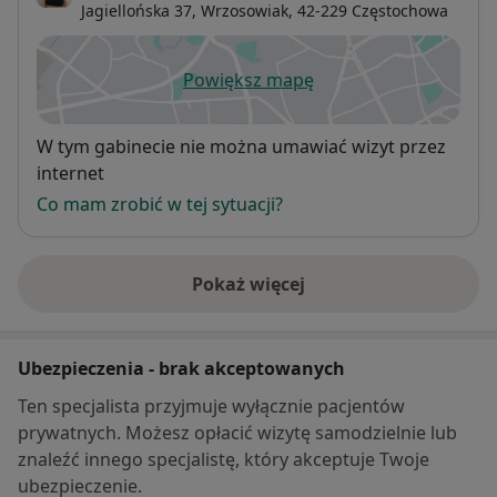
Jagiellońska 37,
Wrzosowiak
, 42-229
Częstochowa
Powiększ mapę
otwiera się w nowej karcie
Dostępność
W tym gabinecie nie można umawiać wizyt przez
internet
Co mam zrobić w tej sytuacji?
Pokaż więcej
o adresie
Ubezpieczenia - brak akceptowanych
Ten specjalista przyjmuje wyłącznie pacjentów
prywatnych. Możesz opłacić wizytę samodzielnie lub
znaleźć innego specjalistę, który akceptuje Twoje
ubezpieczenie.