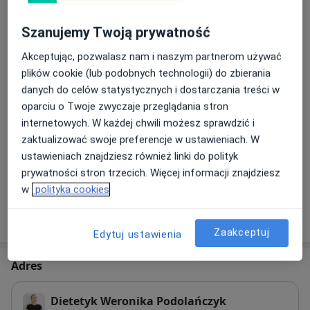
jedzeniem i restrykcjami. Pokaże Ci jak jeść zdrowo i
Coaching
satysfakcjonująco, zarówno dla ciała jak i głowy, a przy
Szanujemy Twoją prywatność
Szczegóły
tym jednocześnie osiągać swoje cele. Pokaże Ci jak
zbudować zdrowe nawyki i jak nie dzielić jedzenia na
Akceptując, pozwalasz nam i naszym partnerom używać
Dieta dla dzieci
„dobre” i „złe”. Nauczę Cię, że prowadzenie zdrowego
plików cookie (lub podobnych technologii) do zbierania
Szczegóły
stylu życia to nic trudnego. Cechuje mnie empatyczne
danych do celów statystycznych i dostarczania treści w
oraz indywidualne podejście do każdego pacjenta.
oparciu o Twoje zwyczaje przeglądania stron
Dieta dla kobiet w ciąży
internetowych. W każdej chwili możesz sprawdzić i
Szczegóły
zaktualizować swoje preferencje w ustawieniach. W
ustawieniach znajdziesz również linki do polityk
+ 10 usług
prywatności stron trzecich. Więcej informacji znajdziesz
w
polityka cookies
W jaki sposób ustalane są ceny?
Zaakceptuj
Edytuj ustawienia
Adres
Dietetyk Weronika Podolańczyk