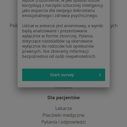
lepsze zrozumienie, w jaki sposób ludzie
Regulamin
korzystają z narzędzi sztucznej inteligencji
jako wsparcia dla swojego dobrostanu
Polityka prywatności pacjentów
emocjonalnego i zdrowia psychicznego.
Polityka prywatności profesjonalistów
Polityka prywatności dla profesjonalistów, których
Udział w ankiecie jest anonimowy, a wyniki
będą analizowane i prezentowane
dane pozyskaliśmy samodzielnie
wyłącznie w formie zbiorczej. Pytania
Polityka cookies
dotyczące nastolatków są skierowane
Jak działają wyniki wyszukiwania
wyłącznie do rodziców lub opiekunów
prawnych. Nie zbieramy informacji
Dostępność
bezpośrednio od osób niepełnoletnich.
O nas
Praca
Rekrutujemy!
Partnerzy
Start survey
Centrum prasowe
Kontakt
Dla pacjentów
Lekarze
Placówki medyczne
Pytania i odpowiedzi