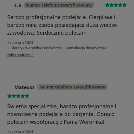
Ł.S
Numer telefonu zweryfikowany
Ł
Bardzo profesjonalne podejście. Cierpliwa i
bardzo miła osoba posiadająca dużą wiedze
zawodową. Serdecznie polecam
1 czerwca 2024
•
Dietetyk Weronika Podolańczyk
•
Konsultacja dietetyczna
•
w opinii użytkownika Ł.S
zgłoś nadużycie
Mateusz
Numer telefonu zweryfikowany
M
Świetna specjalistka, bardzo profesjonalne i
nowoczesne podejście do pacjenta. Gorąco
polecam współpracę z Panią Weroniką!
1 czerwca 2024