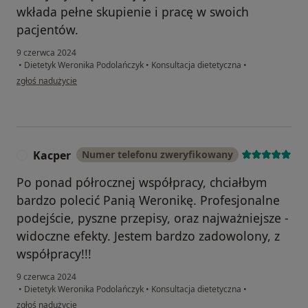
wkłada pełne skupienie i pracę w swoich
pacjentów.
9 czerwca 2024
•
Dietetyk Weronika Podolańczyk
•
Konsultacja dietetyczna
•
w opinii użytkownika Mateusz Bartelak
zgłoś nadużycie
Kacper
Numer telefonu zweryfikowany
K
Po ponad półrocznej współpracy, chciałbym
bardzo polecić Panią Weronikę. Profesjonalne
podejście, pyszne przepisy, oraz najważniejsze -
widoczne efekty. Jestem bardzo zadowolony, z
współpracy!!!
9 czerwca 2024
•
Dietetyk Weronika Podolańczyk
•
Konsultacja dietetyczna
•
w opinii użytkownika Kacper
zgłoś nadużycie