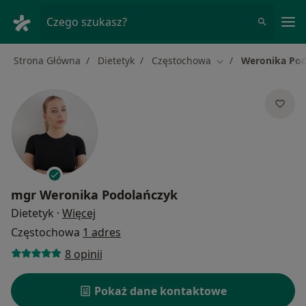
Me
Czego szukasz?
Strona Główna
Dietetyk
Częstochowa
Weronika Pod
Zmień miasto
mgr
Weronika Podolańczyk
O specjalizacjach
Dietetyk
·
Więcej
Częstochowa
1 adres
8 opinii
Pokaż dane kontaktowe