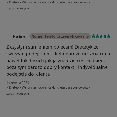
•
Dietetyk Weronika Podolańczyk
•
dieta dla sportowców
•
w opinii użytkownika Piotr Spirkowicz
zgłoś nadużycie
Hubert
Numer telefonu zweryfikowany
H
Z czystym sumieniem polecam! Dietetyk ze
świeżym podejściem, dieta bardzo urozmaicona
nawet taki łasuch jak ja znajdzie coś słodkiego,
poza tym bardzo dobry kontakt i indywidualne
podejście do klienta
1 czerwca 2024
•
Dietetyk Weronika Podolańczyk
•
dieta dla sportowców
•
w opinii użytkownika Hubert
zgłoś nadużycie