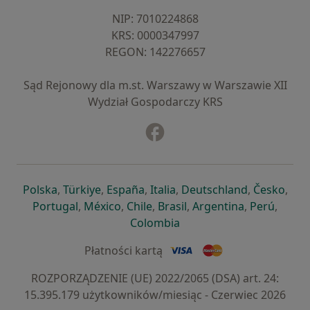
NIP: ⁠7010224868
KRS: ⁠0000347997
REGON: ⁠142276657
Sąd Rejonowy dla m.st. Warszawy w Warszawie XII
Wydział Gospodarczy KRS
Facebook
otwiera się w nowej karcie
otwiera się w nowej karcie
otwiera się w nowej karcie
otwiera się w nowej karcie
otwiera się w nowej karci
otwiera się
otwi
Polska
,
Türkiye
,
España
,
Italia
,
Deutschland
,
Česko
,
otwiera się w nowej karcie
otwiera się w nowej karcie
otwiera się w nowej karcie
otwiera się w nowej kar
otwiera się 
otwier
Portugal
,
México
,
Chile
,
Brasil
,
Argentina
,
Perú
,
otwiera się w nowej karc
Colombia
Płatności kartą
ROZPORZĄDZENIE (UE) 2022/2065 (DSA) art. 24:
15.395.179 użytkowników/miesiąc - Czerwiec 2026